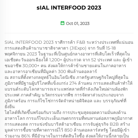
sIAL INTERFOOD 2023
Oct 01, 2023
SIAL INTERFOOD 2023 ราศีการค้า F&B ระหว่างประเทศที่แน่นอน
การแสดงสินค้านานาชาติจาคาตา (JIExpo)
จาก
วันที่ 15-18
พฤศจิกายน 2023 ในฐานะที่เป็นศูนย์กลางอาหารที่เติบโตเร็วที่สุดใน
เอเชียตะวันออกเฉียงใต้
1,200+ ผู้ประกวด
จาก 52 ประเทศ และ
ผู้เข้า
ชมอาชีพ 30,000+ คน ส่งผลให้การค้าข้ามชายแดนในภาคอาหาร
และอาหารอาเซียนที่มีมูลค่า 300 พันล้านดอลลาร์
ณ สถานที่ตั้งทางกลยุทธ์ในอินโดนีเซีย ภาครัฐเศรษฐกิจใหญ่ที่สุดใน
ภูมิภาคที่มีฐานผู้บริโภคที่แข็งแกร่ง 274 ล้านคน การแสดงสินค้าทําให้
แบรนด์ระดับโลกสามารถเจาะแพร่ตลาดที่กําลังเกิดใหม่ผ่านห้องพัก
ประเทศ ภาคสําคัญ
นวัตกรรมจากพืช
การจัดหาส่วนประกอบจาก
ภูมิภาคร้อน
การแก้ไขโซ่การจัดจําหน่ายดิจิตอล และ
บรรจุภัณฑ์ที่
ยั่งยืน
ไฮไลต์ที่เกิดขึ้นพร้อมกันรวมถึง
การประชุมสุดยอดความมั่นคงด้าน
อาหารโลก
การแก้ไขประเด็นเกษตรกรรมที่ทนทานต่อสภาพภูมิอากาศ
การแสดงสด
การแข่งขันบาริสต้าอาเซียน
การจับคู่ธุรกิจ B2B
สร้าง
มูลค่าการซื้อขายที่คาดการณ์ไว้ 850 ล้านดอลลาร์สหรัฐ โดยมีผู้เข้า
ร่วมงาน 86% ที่มีอำนาจในการตัดสินใจซื้อ ส่งผลให้งานนี้กลายเป็น