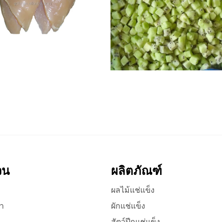
วน
ผลิตภัณฑ์
ผลไม้แช่แข็ง
รา
ผักแช่แข็ง
สัตว์ปีกแช่แข็ง