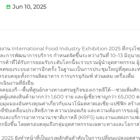
Jun 10, 2025
าน International Food Industry Exhibition 2025 ที่กรุงโซ
ละการพัฒนาการบริการ กำหนดจัดขึ้นระหว่างวันที่ 10–13 มิถุนา
ค้าที่ได้รับการยอมรับระดับโลกนี้จะรวบรวมผู้นำอุตสาหกรรม ผู้
อนาคตของระบบอาหารอีกครั้ง ในฐานะเป็นการประชุมใหญ่ที่สุดและ
ยครอบคลุมทั้งการผลิตอาหาร การบรรจุภัณฑ์ ส่วนผสม เครื่องดื่ม
นงานที่ยั่งยืน
ัดคยองกี—พื้นที่ศูนย์กลางทางเศรษฐกิจของเกาหลีใต้—ช่วยเพิ่มศ
ดผู้แสดงสินค้ามากกว่า 1,600 ราย และผู้เชี่ยวชาญกว่า 65,000 
ับมุมมองอันทรงคุณค่าเกี่ยวกับแนวโน้มตลาดเอเชีย-แปซิฟิก สร้าง
ที่ขับเคลื่อนประสิทธิภาพ ความปลอดภัย และความต้องการของผู้
หารและบริการอาหารนานาชาติเกาหลี (KRFS) และงานแสดงกาแฟเ
มากยิ่งขึ้น โดยครอบคลุมถึงกลุ่มอุตสาหกรรมเฉพาะทางและโอกาส
2025 ยังทำหน้าที่เป็นแรงผลักดันสำคัญในการเปลี่ยนแปลงอุตส