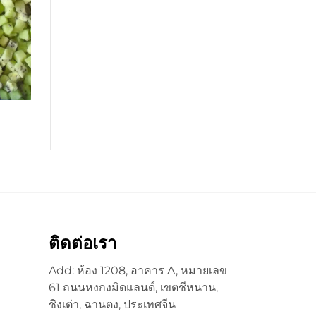
ติดต่อเรา
Add: ห้อง 1208, อาคาร A, หมายเลข
61 ถนนหงกงมิดแลนด์, เขตชีหนาน,
ชิงเต่า, ฉานตง, ประเทศจีน