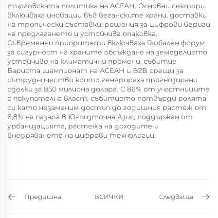
търговската политика на АСЕАН. Основни сектори
включваха
иновации във веганските храни,
доставки
на тропически съставки,
решения за цифрови вериги
на предлагането и
устойчива опаковка.
Съвременни приоритети включваха
Глобален форум
за сигурност на храните
обсъждане на земеделието
устойчиво на климатични промени, събитие
Бариста шампионат на АСЕАН и
B2B срещи за
сътрудничество
които генерираха прогнозирани
сделки за 850 милиона долара. С 86% от участниците
с покупателна власт, събитието потвърди ролята
си като незаменим достъп до годишния растеж от
6,8% на пазара в Югоизточна Азия, поддържан от
урбанизацията, растежа на доходите и
внедряването на цифрови технологии.
Предишна
ВСИЧКИ
Следваща