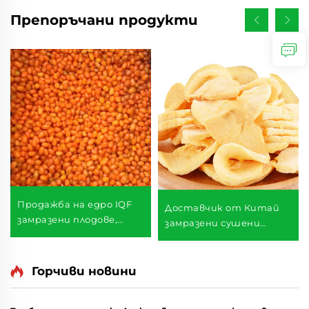
Препоръчани продукти
Продажба на едро IQF
Доставчик от Китай
замразени плодове,
замразени сушени
опаковка от 10 кг,
плодове сладко
замразен хипово семе
ябълково сушено плодче
хрупкави замразени
Горчиви новини
сушени ябълки