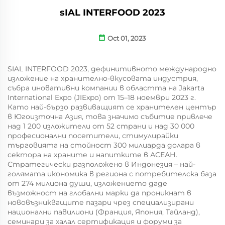
sIAL INTERFOOD 2023
Oct 01, 2023
SIAL INTERFOOD 2023, дефинитивното международно
изложение на хранително-вкусовата индустрия,
събра иновативни компании в областта на
Jakarta
International Expo (JIExpo)
от
15–18 ноември 2023 г.
Като най-бързо развиващият се хранителен център
в Югоизточна Азия, това значимо събитие привлече
над 1 200 изложители
от 52 страни и
над 30 000
професионални посетители, стимулирайки
търговията на стойност 300 милиарда долара в
сектора на храните и напитките в АСЕАН.
Стратегически разположено в Индонезия – най-
голямата икономика в региона с потребителска база
от 274 милиона души, изложението даде
възможност на глобални марки да проникнат в
нововъзникващите пазари чрез специализирани
национални павилиони (Франция, Япония, Тайланд),
семинари за халал сертификация и форуми за