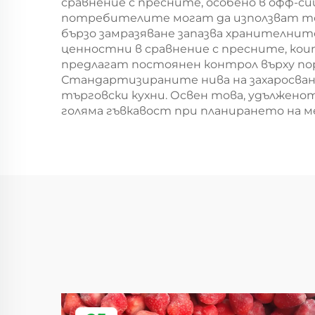
сравнение с пресните, особено в офф-с
потребителите могат да използват то
бързо замразяване запазва хранителни
ценностни в сравнение с пресните, кои
предлагат постоянен контрол върху пор
Стандартизираните нива на захаросва
търговски кухни. Освен това, удълженот
голяма гъвкавост при планирането на 