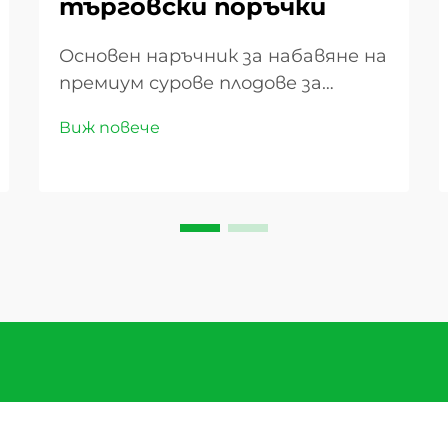
търговски поръчки
Основен наръчник за набавяне на
премиум сурове плодове за
вашия бизнес. Успехът на всеки
Виж повече
хранителен бизнес силно зависи
от партньорство с надеждни
доставчици на сурове плодове,
които постоянно предлагат
продукти високо качество.
Независимо дали сте
собственик на пекарна,...