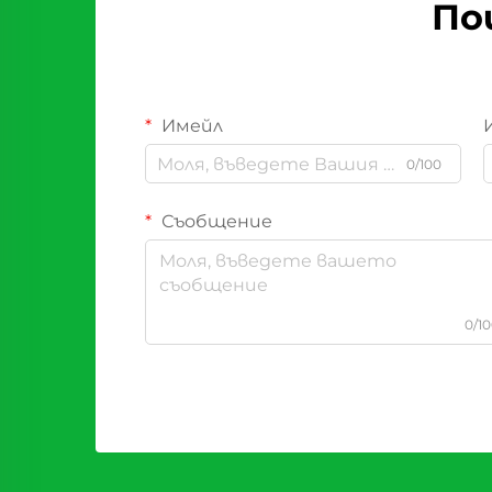
По
Имейл
0/100
Съобщение
0/1