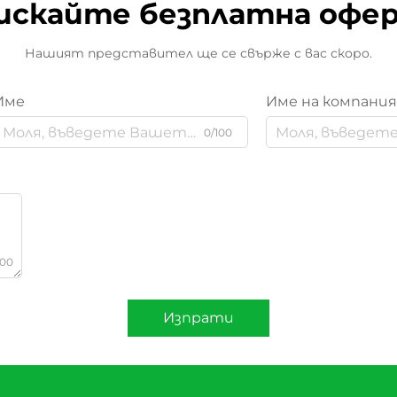
искайте безплатна офе
Нашият представител ще се свърже с вас скоро.
Име
Име на компани
0/100
000
Изпрати