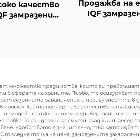
Продажба на 
соко качество
IQF замразе
QF замразени
плодове, опак
лодове свежи
от 10 кг, замр
сни замразени
хипово сем
праскови
оловинки на
овина опаковки
в голямо
количество
гат множество предимства, които ги превръщат 
ти в сферата на храните. Първо, те осигуряват 
инират сезонните ограничения и несигурността в
ов профил, който подчертава естествената кисел
ени плодове са изключително универсални и лесно
готовка. Те са идеални за смути, сладкиши, десер
зяване. Удобството е значително, тъй като идват 
. От гледна точка на цена, замразените захароса