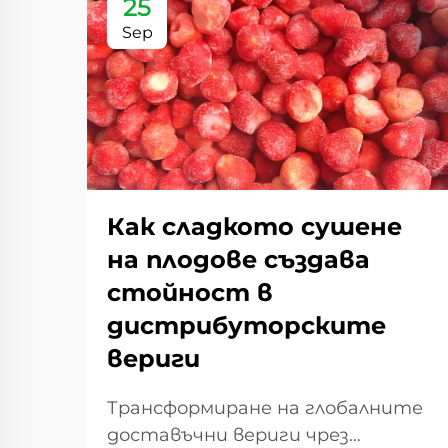
25
Sep
Как сладкото сушене
на плодове създава
стойност в
дистрибуторските
вериги
Трансформиране на глобалните
доставъчни вериги чрез