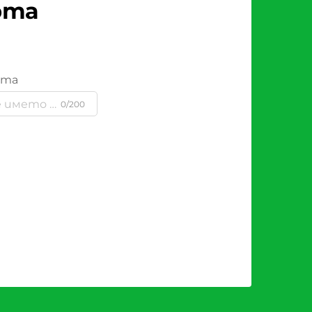
рта
ята
0/200