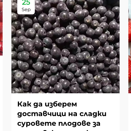
25
Sep
Как да изберем
доставчици на сладки
суровете плодове за