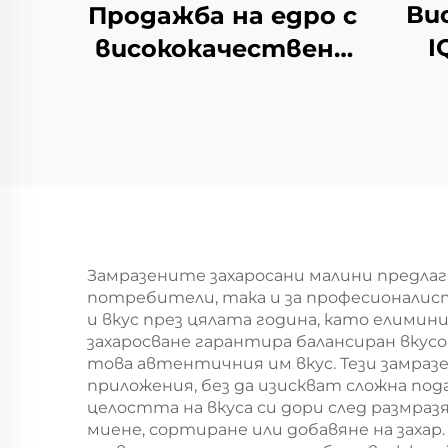
Ви
Продажба на едро с
I
висококачествени
п
замразени черни
вку
боровинки IQF,
замразени плодове
п
от черна
пол
боровинка,
опаковка от 10 кг
Замразените захаросани малини предла
потребители, така и за професионалис
и вкус през цялата година, като елим
захаросване гарантира балансиран вкус
това автентичния им вкус. Тези замраз
приложения, без да изискват сложна под
целостта на вкуса си дори след размра
миене, сортиране или добавяне на захар