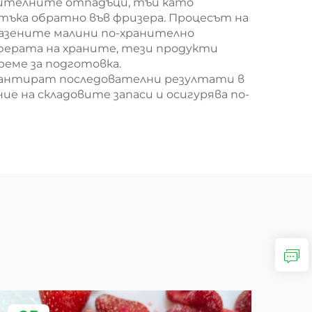
анителните отпадъци, тъй като
ъка обратно във фризера. Процесът на
разените малини по-хранително
сферата на храните, тези продукти
реме за подготовка.
рантират последователни резултати в
ие на складовите запаси и осигурява по-