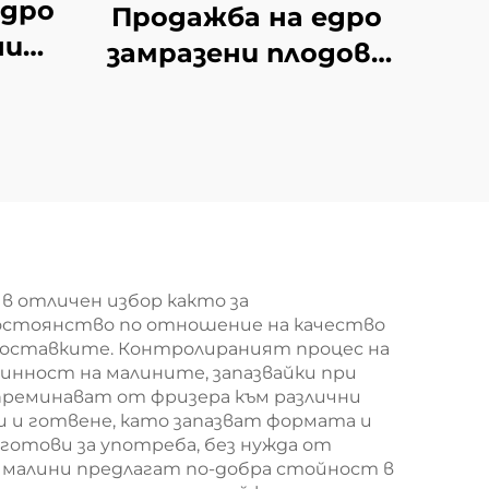
едро
Продажба на едро
ни
замразени плодове
овка
от черен шип, нов
азен
реколта замразени
е
плодове, опаковка
от 10 кг IQF черен
шип
в отличен избор както за
постоянство по отношение на качество
 доставките. Контролираният процес на
инност на малините, запазвайки при
 преминават от фризера към различни
ти и готвене, като запазват формата и
готови за употреба, без нужда от
ни малини предлагат по-добра стойност в