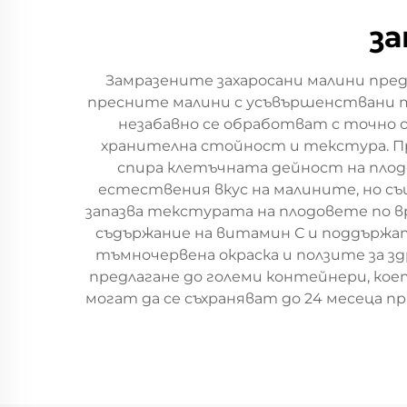
за
Замразените захаросани малини пре
пресните малини с усъвършенствани те
незабавно се обработват с точно оп
хранителна стойност и текстура. Пр
спира клетъчната дейност на плод
естествения вкус на малините, но с
запазва текстурата на плодовете по вр
съдържание на витамин С и поддържат
тъмночервена окраска и ползите за з
предлагане до големи контейнери, коет
могат да се съхраняват до 24 месеца п