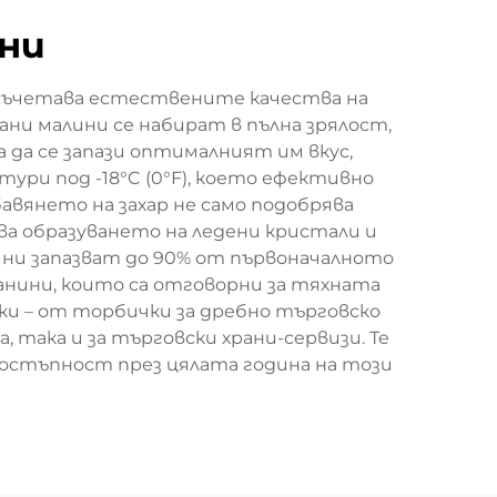
ини
 съчетава естествените качества на
ни малини се набират в пълна зрялост,
а да се запази оптималният им вкус,
ри под -18°C (0°F), което ефективно
вянето на захар не само подобрява
а образуването на ледени кристали и
лини запазват до 90% от първоначалното
анини, които са отговорни за тяхната
ки – от торбички за дребно търговско
 така и за търговски храни-сервизи. Те
 достъпност през цялата година на този