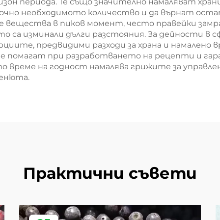
ийзон периода. Те също значително намаляват хр
чно необходимото количество и да върнат остат
те вещества в пиков момент, често правейки зам
то са изминали дълги разстояния. За дейности в 
циите, предвидими разходи за храна и намалено в
не помагат при разработването на рецепти и га
о време на годност намалява грижите за управлен
менюта.
Практични съвети