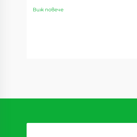
премиум дехидратирани
Виж повече
продукти. Пейзажът на
дистрибуцията на хранителни
стоки се е променил значително
през последните години, като
сладките суши плодове се
превръщат в революционен
стоков вид, който преобразява
доставъчните вериги...