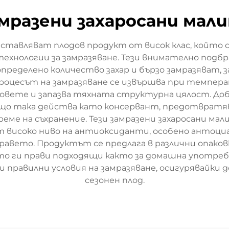
мразени захаросани мал
дставляват плодов продукт от висок клас, който
хнологии за замразяване. Тези внимателно подбра
ределено количество захар и бързо замразяват, з
оцесът на замразяване се извършва при температу
овете и запазва тяхната структурна цялост. Доба
ъщо така действа като консервант, предотвратяв
еме на съхранение. Тези замразени захаросани ма
 високо ниво на антиоксиданти, особено антоци
дравето. Продуктът се предлага в различни опаков
о ги прави подходящи както за домашна употреба,
ри правилни условия на замразяване, осигурявайки
сезонен плод.