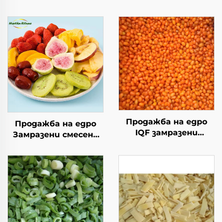
Продажба на едро
Продажба на едро
IQF замразени
Замразени смесени
плодове, опаковка от
плодове от ябълка,
10 кг, замразен
банан, киви, смоква,
хипово семе
черен шип и ябълка