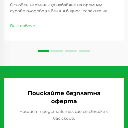
Основен наръчник за набавяне на премиум
сурове плодове за вашия бизнес. Успехът на
всеки хранителен бизнес силно зависи от
партньорство с надеждни доставчици на
Виж повече
сурове плодове, които постоянно предлагат
продукти високо качество. Независимо дали
сте собственик на пекарна,...
Поискайте безплатна
оферта
Нашият представител ще се свърже с
вас скоро.