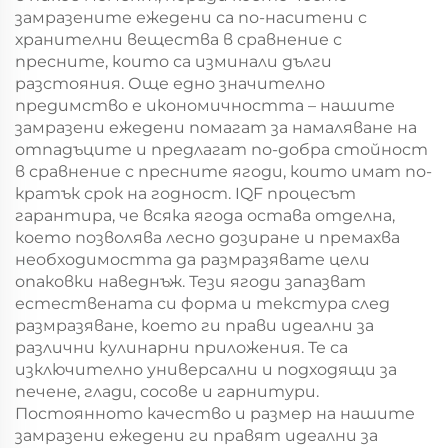
замразените ежедени са по-наситени с
хранителни вещества в сравнение с
пресните, които са изминали дълги
разстояния. Още едно значително
предимство е икономичността – нашите
замразени ежедени помагат за намаляване на
отпадъците и предлагат по-добра стойност
в сравнение с пресните ягоди, които имат по-
кратък срок на годност. IQF процесът
гарантира, че всяка ягода остава отделна,
което позволява лесно дозиране и премахва
необходимостта да размразявате цели
опаковки наведнъж. Тези ягоди запазват
естествената си форма и текстура след
размразяване, което ги прави идеални за
различни кулинарни приложения. Те са
изключително универсални и подходящи за
печене, глади, сосове и гарнитури.
Постоянното качество и размер на нашите
замразени ежедени ги правят идеални за