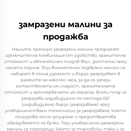
замразени малини за
продажба
Нашите премиум замразени малини предлагат
изключителна комбинация от удобство, хранителна
стойност и автентичен плодов вкус, достъпни през
цялата година. Тези внимателно подбрани малини се
набират в пълна узрялост и бързо замразяват в
рамките на няколко часа, за да се запази
естествената им сладост, хранителната
стойност и яркочервената им окраска. Всеки плод се
замразява индивидуално по метода IQF
(индивидуално бързо замразяване) чрез
усъвършенствани технологии за замразяване, което
осигурява лесно дозиране и предотвратява
образуването на бучки. Тези универсални замразени
малини са подходящи както за търговски, така и за