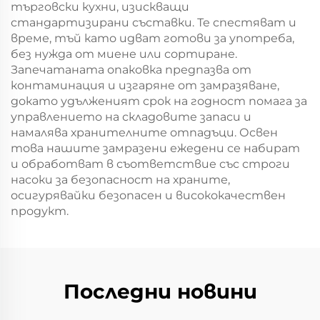
търговски кухни, изискващи
стандартизирани съставки. Те спестяват и
време, тъй като идват готови за употреба,
без нужда от миене или сортиране.
Запечатаната опаковка предпазва от
контаминация и изгаряне от замразяване,
докато удълженият срок на годност помага за
управлението на складовите запаси и
намалява хранителните отпадъци. Освен
това нашите замразени ежедени се набират
и обработват в съответствие със строги
насоки за безопасност на храните,
осигурявайки безопасен и висококачествен
продукт.
Последни новини