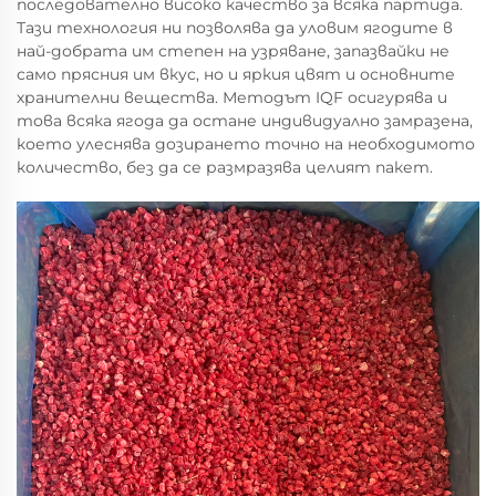
последователно високо качество за всяка партида.
Тази технология ни позволява да уловим ягодите в
най-добрата им степен на узряване, запазвайки не
само прясния им вкус, но и яркия цвят и основните
хранителни вещества. Методът IQF осигурява и
това всяка ягода да остане индивидуално замразена,
което улеснява дозирането точно на необходимото
количество, без да се размразява целият пакет.