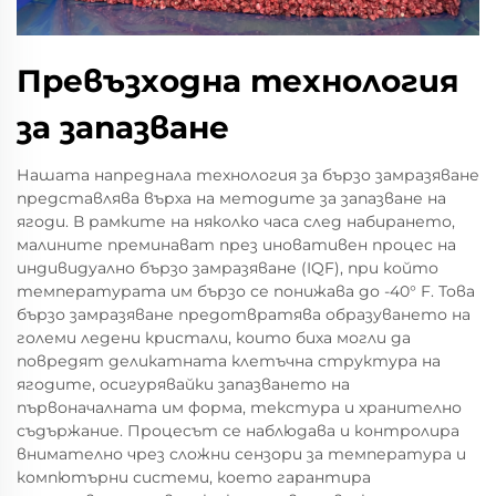
Превъзходна технология
за запазване
Нашата напреднала технология за бързо замразяване
представлява върха на методите за запазване на
ягоди. В рамките на няколко часа след набирането,
малините преминават през иновативен процес на
индивидуално бързо замразяване (IQF), при който
температурата им бързо се понижава до -40° F. Това
бързо замразяване предотвратява образуването на
големи ледени кристали, които биха могли да
повредят деликатната клетъчна структура на
ягодите, осигурявайки запазването на
първоначалната им форма, текстура и хранително
съдържание. Процесът се наблюдава и контролира
внимателно чрез сложни сензори за температура и
компютърни системи, което гарантира