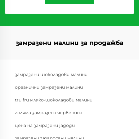
замразени малини за продажба
замразени шоколадови малини
органични замразени малини
tru fru мляко-шоколадови малини
голяма замразена червенина
цена на замразени jagоди
замразени захаросани малини