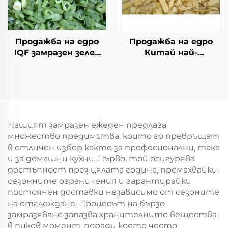
Продажба на едро
Продажба на едро
IQF замразен зелен
Китай най-
лук замразен зелен
евтината фабрична
лук свеж зелен лук
цена замразени
замразени зеленчуци
филийки от
бамбукови пъпки
продукт
Нашият замразен ежеден предлага
множество предимства, които го превръщат
в отличен избор както за професионални, така
и за домашни кухни. Първо, той осигурява
достъпност през цялата година, премахвайки
сезонните ограничения и гарантирайки
постоянен доставки независимо от сезоните
на отглеждане. Процесът на бързо
замразяване запазва хранителните вещества
в пиков момент, поради което често