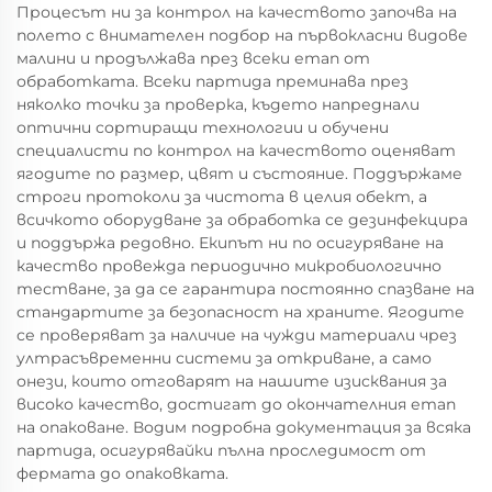
Процесът ни за контрол на качеството започва на
полето с внимателен подбор на първокласни видове
малини и продължава през всеки етап от
обработката. Всеки партида преминава през
няколко точки за проверка, където напреднали
оптични сортиращи технологии и обучени
специалисти по контрол на качеството оценяват
ягодите по размер, цвят и състояние. Поддържаме
строги протоколи за чистота в целия обект, а
всичкото оборудване за обработка се дезинфекцира
и поддържа редовно. Екипът ни по осигуряване на
качество провежда периодично микробиологично
тестване, за да се гарантира постоянно спазване на
стандартите за безопасност на храните. Ягодите
се проверяват за наличие на чужди материали чрез
ултрасъвременни системи за откриване, а само
онези, които отговарят на нашите изисквания за
високо качество, достигат до окончателния етап
на опаковане. Водим подробна документация за всяка
партида, осигурявайки пълна проследимост от
фермата до опаковката.