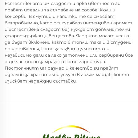
Естествената им сладост и ярка цветност ги
правят идеални за създаване на сосове, кюли и
консерви. В смутий и напитки те се смесват
безпроблемно, като осигуряват интензивен аромат
и естествена сладост без нужда от допълнителни
захаросъдържащи вещества. Ягодите могат лесно
да бъдат включени както в топли, така и в студени
приготвления, като запазват цялостта си,
независимо дали са леко затоплени или сервирани все
още частично замразени като гарнитура.
Постоянният им размер и качество ги правят
идеални за хранителни услуги в голям мащаб, които
изискват надеждни съставки.