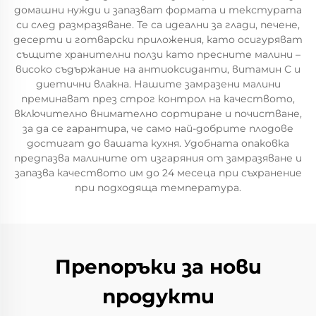
домашни нужди и запазват формата и текстурата
си след размразяване. Те са идеални за глади, печене,
десерти и готварски приложения, като осигуряват
същите хранителни ползи като пресните малини –
високо съдържание на антиоксиданти, витамин С и
диетични влакна. Нашите замразени малини
преминават през строг контрол на качеството,
включително внимателно сортиране и почистване,
за да се гарантира, че само най-добрите плодове
достигат до вашата кухня. Удобната опаковка
предпазва малините от изгаряния от замразяване и
запазва качеството им до 24 месеца при съхранение
при подходяща температура.
Препоръки за нови
продукти