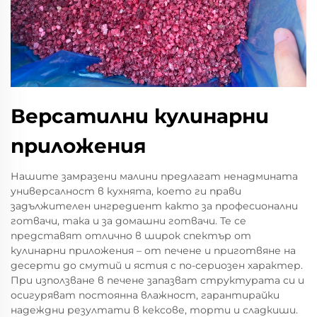
Версатилни кулинарни
приложения
Нашите замразени малини предлагат ненадмината
универсалност в кухнята, което ги прави
задължителен ингредиент както за професионални
готвачи, така и за домашни готвачи. Те се
представят отлично в широк спектър от
кулинарни приложения – от печене и приготвяне на
десерти до смутий и ястия с по-сериозен характер.
При използване в печене запазват структурата си и
осигуряват постоянна влажност, гарантирайки
надеждни резултати в кексове, торти и сладкиши.