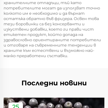
хранителните отпадъци, тъй като
потребителите могат да използват точно
колкото им е необходимо и да върнат
остатъка обратно във фризера. Освен това
тези боровинки са без консерванти и
изкуствени добавки, което ги прави чист
етикетен продукт, който допада на
здравословно ориентираните потребители
и отговаря на съвременните тенденции в
храните към естествени и възможно най-
малко преработени съставки.
Последни новини
25