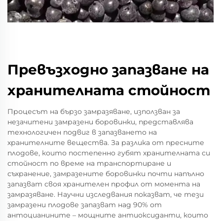
Превъзходно запазване на
хранителната стойност
Процесът на бързо замразяване, използван за
незачитени замразени боровинки, представлява
технологичен подвиг в запазването на
хранителните вещества. За разлика от пресните
плодове, които постепенно губят хранителната си
стойност по време на транспортиране и
съхранение, замразените боровинки почти напълно
запазват своя хранителен профил от момента на
замразяване. Научни изследвания показват, че тези
замразени плодове запазват над 90% от
антоцианините – мощните антиоксиданти, които