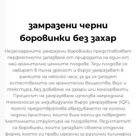
замразени черни
боровинки без захар
Незасладените замразени боровинки представляват
перфектното запазване от природата на един от
най-хранително ценните плодове. Тези плодове се
набират в пълна зрялост и бързо замразяват в
рамките на няколко часа, за да се запазят
естествените им хранителни вещества, вкус и
текстура, без добавяне на захари или консерванти.
Процесът на замразяване използва напреднала
технология за индивидуално бързо замразяване (IQF),
която предотвратява образуването на големи
ледени кристали, които биха могли да повредят
клетъчната структура на плодовете. Резултатът
са боровинки, които запазват своята отделна
форма, което ги прави идеални за различни кулинарни