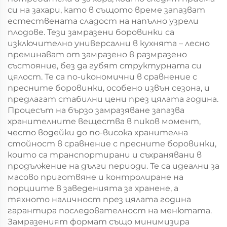
си на захари, като в същото време запазват
естествената сладост на напълно узрели
плодове. Тези замразени боровинки са
изключително универсални в кухнята – лесно
преминават от замразено в размразено
състояние, без да губят структурната си
цялост. Те са по-икономични в сравнение с
пресните боровинки, особено извън сезона, и
предлагат стабилни цени през цялата година.
Процесът на бързо замразяване запазва
хранителните вещества в пиков момент,
често водейки до по-висока хранителна
стойност в сравнение с пресните боровинки,
които са транспортирани и съхранявани в
продължение на дълги периоди. Те са идеални за
масово приготвяне и контролиране на
порциите в заведенията за хранене, а
тяхното наличност през цялата година
гарантира последователност на менютата.
Замразеният формат също минимизира