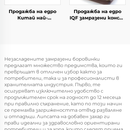
Продажба на едро
Продажба на едро
Китай най-
IQF замразени конски
евтината фабрична
кестени замразени
цена замразени
кестени зеленчуци
филийки от
бамбукови пъпки
продукт
Незасладените замразени боровинки
предлагат множество предимства, които ги
превръщат в отличен избор както за
потребители, така и за професионалисти в
хранителната индустрия. Първо, те
осигуряват изключително удобство с
продължителен срок на годност до 12 месеца
при правилно съхранение, като по този начин
се премахва загрижеността отвъд разваляне
и отпадъци. Липсата на добавен захар ги
прави идеални за здравословно ориентирани
потребители и за хора, които следят приема