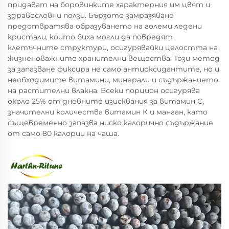
придават на боровинките характерния им цвят и
здравословни ползи. Бързото замразяване
предотвратява образуването на големи ледени
кристали, които биха могли да повредят
клетъчните структури, осигурявайки целостта на
жизненоважните хранителни вещества. Този метод
за запазване фиксира не само антиоксидантите, но и
необходимите витамини, минерали и съдържанието
на растителни влакна. Всеки порцион осигурява
около 25% от дневните изисквания за витамин С,
значителни количества витамин К и манган, като
същевременно запазва ниско калорично съдържание
от само 80 калории на чаша.