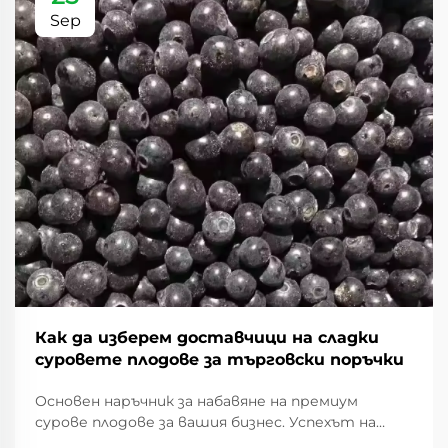
Sep
Как да изберем доставчици на сладки
суровете плодове за търговски поръчки
Основен наръчник за набавяне на премиум
сурове плодове за вашия бизнес. Успехът на
всеки хранителен бизнес силно зависи от