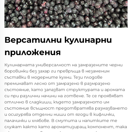
Версатилни кулинарни
приложения
Кулинарната универсалност на замразените черни
боровинки без захар ги превръща в незаменим
съставки в модерните кухни. Тези плодове
преминават лесно от замразено в размразено
състояние, като запазват структурата и аромата
си при различни начини на готвене. Те се проявяват
отлично в сладкиши, където замразеното им
състояние всъщност предотвратява размазването
и осигурява отделни ниши от ягоди в кифлички,
палачинки и хлябове. В смутита и напитките те
служат както като ароматизиращ компонент, така