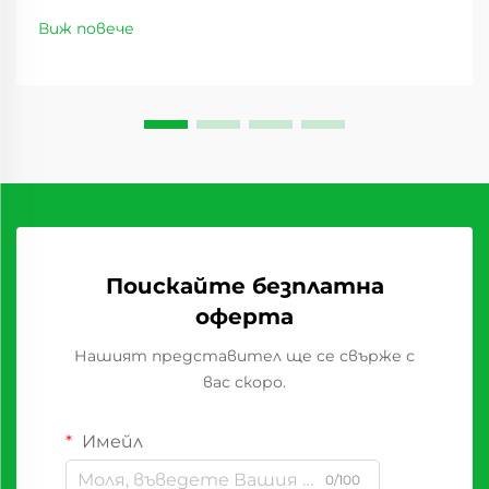
партньорство с надеждни доставчици на
Виж повече
сурове плодове, които постоянно предлагат
продукти високо качество. Независимо дали
сте собственик на пекарна,...
Поискайте безплатна
оферта
Нашият представител ще се свърже с
вас скоро.
Имейл
0/100