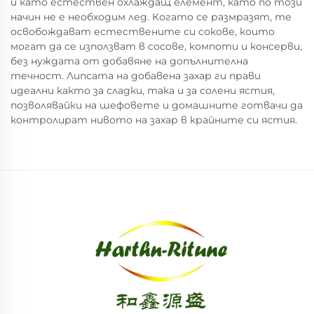
и като естествен охлаждащ елемент, като по този
начин не е необходим лед. Когато се размразят, те
освобождават естествените си сокове, които
могат да се използват в сосове, компоти и консерви,
без нуждата от добавяне на допълнителна
течност. Липсата на добавена захар ги прави
идеални както за сладки, така и за солени ястия,
позволявайки на шефовете и домашните готвачи да
контролират нивото на захар в крайните си ястия.