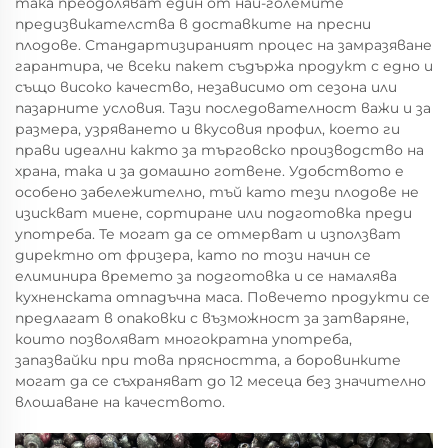
така преодоляват един от най-големите
предизвикателства в доставките на пресни
плодове. Стандартизираният процес на замразяване
гарантира, че всеки пакет съдържа продукт с едно и
също високо качество, независимо от сезона или
пазарните условия. Тази последователност важи и за
размера, узряването и вкусовия профил, което ги
прави идеални както за търговско производство на
храна, така и за домашно готвене. Удобството е
особено забележително, тъй като тези плодове не
изискват миене, сортиране или подготовка преди
употреба. Те могат да се отмерват и използват
директно от фризера, като по този начин се
елиминира времето за подготовка и се намалява
кухненската отпадъчна маса. Повечето продукти се
предлагат в опаковки с възможност за затваряне,
които позволяват многократна употреба,
запазвайки при това прясността, а боровинките
могат да се съхраняват до 12 месеца без значително
влошаване на качеството.