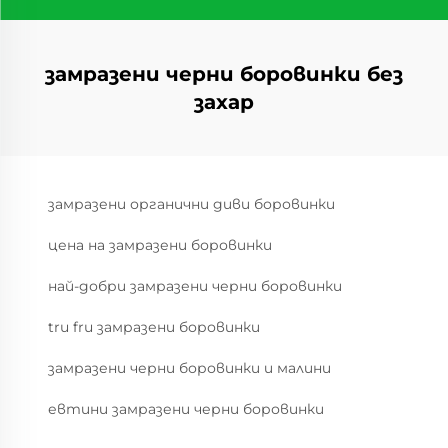
замразени черни боровинки без
захар
замразени органични диви боровинки
цена на замразени боровинки
най-добри замразени черни боровинки
tru fru замразени боровинки
замразени черни боровинки и малини
евтини замразени черни боровинки