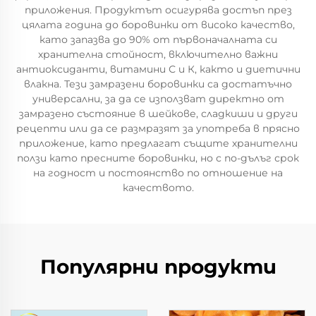
приложения. Продуктът осигурява достъп през
цялата година до боровинки от високо качество,
като запазва до 90% от първоначалната си
хранителна стойност, включително важни
антиоксиданти, витамини С и К, както и диетични
влакна. Тези замразени боровинки са достатъчно
универсални, за да се използват директно от
замразено състояние в шейкове, сладкиши и други
рецепти или да се размразят за употреба в прясно
приложение, като предлагат същите хранителни
ползи като пресните боровинки, но с по-дълъг срок
на годност и постоянство по отношение на
качеството.
Популярни продукти