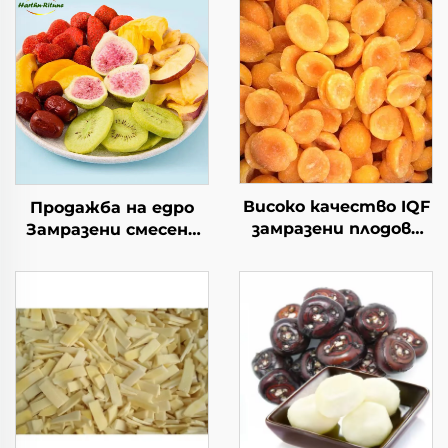
Високо качество IQF
Продажба на едро
замразени плодове
Замразени смесени
свежи вкусни
плодове от ябълка,
замразени праскови
банан, киви, смоква,
половинки на
черен шип и ябълка
половина опаковки в
голямо количество