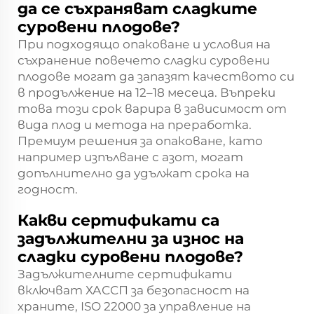
да се съхраняват сладките
суровени плодове?
При подходящо опаковане и условия на
съхранение повечето сладки суровени
плодове могат да запазят качеството си
в продължение на 12–18 месеца. Въпреки
това този срок варира в зависимост от
вида плод и метода на преработка.
Премиум решения за опаковане, като
например изпълване с азот, могат
допълнително да удължат срока на
годност.
Какви сертификати са
задължителни за износ на
сладки суровени плодове?
Задължителните сертификати
включват ХАССП за безопасност на
храните, ISO 22000 за управление на