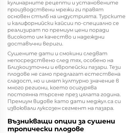
кулинарните рецепти и установените
производствени мрежи ги правят
основен стълб на индустрията. Турските
и калифорнийски кайсии по-специално се
реализират по премиум цени поради
високото им качество и надеждни
доставъчни вериги.
Сушените дати и смокини следват
непосредствено след тях, особено на
Близкоизточни и европейски пазари. Тези
плодове не само предлагат естествена
сладост, но и имат културно значение в
много региони, което осигурява
постоянна търсене през цялата година.
Премиум видове като дати меджул са си
извоювали луксозен сегмент на пазара.
Възникващи опции за сушени
тропически плодове