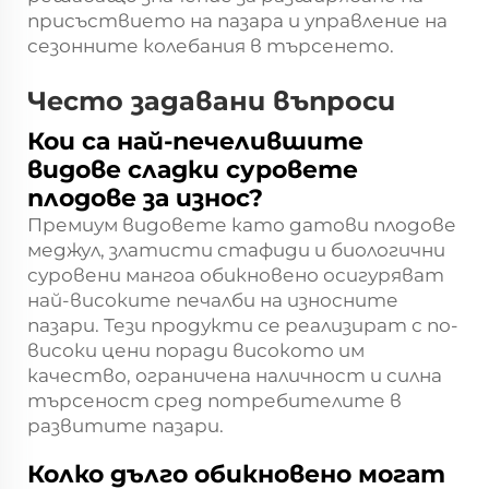
присъствието на пазара и управление на
сезонните колебания в търсенето.
Често задавани въпроси
Кои са най-печелившите
видове сладки суровете
плодове за износ?
Премиум видовете като датови плодове
меджул, златисти стафиди и биологични
суровени мангоа обикновено осигуряват
най-високите печалби на износните
пазари. Тези продукти се реализират с по-
високи цени поради високото им
качество, ограничена наличност и силна
търсеност сред потребителите в
развитите пазари.
Колко дълго обикновено могат