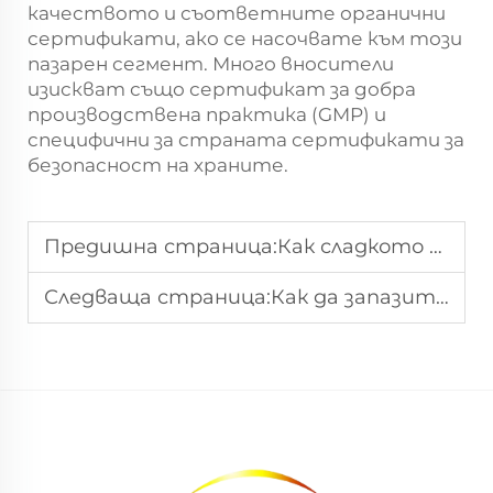
качеството и съответните органични
сертификати, ако се насочвате към този
пазарен сегмент. Много вносители
изискват също сертификат за добра
производствена практика (GMP) и
специфични за страната сертификати за
безопасност на храните.
Предишна страница:
Как сладкото сушеното плодче осигурява последователност за глобални търговци
Следваща страница:
Как да запазите качеството на сладки сушене плодове при съхранение на едро