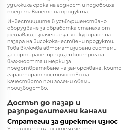
удължиха срока на годност и подобриха
представянето на продукта.
Инвестициите в усъвършенствано
оборудване за обработка станаха от
решаващо значение за конкуриране на
пазара на висококачествени продукти.
Това включва автоматизирани системи
за сортиране, прецизен контрол на
влажността и мерки за
предотвратяване на замърсяване, които
гарантират постоянство на
качеството при големи обеми
производство.
Достъп до пазар и
разпределителни канали
Стратегии за директен износ
Успешните износители често