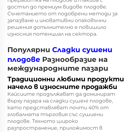
преработка на плодове и такива с
достъп до премиум видове плодове.
Съчетанието от подобрени методи за
запазване и иновативни опаковъчни
решения допълнително е повишило
износния потенциал на сектора.
Популярни
Сладки сушени
плодове
Разнообразие на
международните пазари
Традиционни любими продукти
начело в износните продажби
Кайсиите продължават да доминират
върху пазара на сладки сушенi плодове,
като представляват почти 40% от
глобалната търговия със сушиени
плодове. Тяхното широко
разпространение, приложимост в