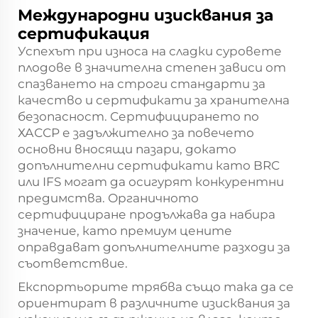
Международни изисквания за
сертификация
Успехът при износа на сладки суровете
плодове в значителна степен зависи от
спазването на строги стандарти за
качество и сертификати за хранителна
безопасност. Сертифицирането по
ХАССР е задължително за повечето
основни вносящи пазари, докато
допълнителни сертификати като BRC
или IFS могат да осигурят конкурентни
предимства. Органичното
сертифициране продължава да набира
значение, като премиум цените
оправдават допълнителните разходи за
съответствие.
Експортьорите трябва също така да се
ориентират в различните изисквания за