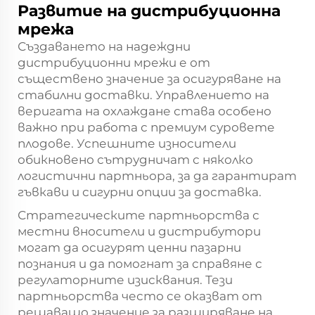
Развитие на дистрибуционна
мрежа
Създаването на надеждни
дистрибуционни мрежи е от
съществено значение за осигуряване на
стабилни доставки. Управлението на
веригата на охлаждане става особено
важно при работа с премиум суровете
плодове. Успешните износители
обикновено сътрудничат с няколко
логистични партньора, за да гарантират
гъвкави и сигурни опции за доставка.
Стратегическите партньорства с
местни вносители и дистрибутори
могат да осигурят ценни пазарни
познания и да помогнат за справяне с
регулаторните изисквания. Тези
партньорства често се оказват от
решаващо значение за разширяване на