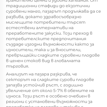
хранително ценни и удобни хапвания. От
традиционни стафиди до екзотични
суровени манго, пазарът продължава да се
развива, докато здравосъобразно
мислещите потребители търсят
естествени алтернативи на
преработените закуски. Този преход в
потребителските предпочитания
създаде изгодни възможности както за
износители, така и за вносители,
превръщайки сладките суровени плодове
в ценен стоков вид в глобалната
търговия.
Анализът на пазара разкрива, че
секторът на сладките сурови плодове
запазва устойчив ръст, с годишно
увеличение от около 5-7% в обемите на
износа. Този ръст е особено очебиен в
региони с установени възможности за