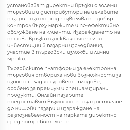
установяват директни връзки с големи
търговци и дистрибутори на целевите
пазари. Този подход позволява по-добър
контрол върху маржите и по-ефективно
обслужване на клиенти. Изграждането на
такива връзки изисква значителни
инвестиции в пазарни изследвания,
участие в търговски изложби и лични
мрежи.
Търговските платформи за електронна
търговия отвориха нови възможности за
износ на сладки суровете плодове,
особено за премиум и специализирани
продукти. Онлайн пазарите
предоставят възможности за достигане
до нишови пазари и изграждане на
разпознаваемост на марката директно
сред потребителите.