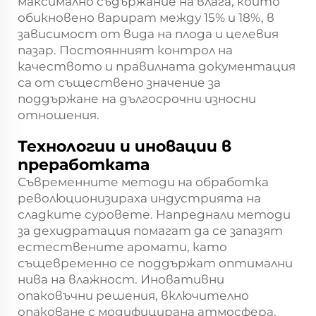
максимално съдържание на влага, които
обикновено варират между 15% и 18%, в
зависимост от вида на плода и целевия
пазар. Постоянният контрол на
качеството и правилната документация
са от съществено значение за
поддържане на дългосрочни износни
отношения.
Технологии и иновации в
преработката
Съвременните методи на обработка
революционизираха индустрията на
сладките суровете. Напреднали методи
за дехидратация помагат да се запазят
естествените аромати, като
същевременно се поддържат оптимални
нива на влажност. Иновативни
опаковъчни решения, включително
опаковане с модифицирана атмосфера,