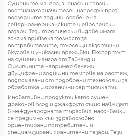
Сушените мангоа, ананаси и папайи
постигнаха значителен напредък през
последните години, особено на
северноамериканските и европейски
пазари. Тези тропически видове имат
голяма привлекателност за
потребителите, търсещи екзотични
вкусове и уникални преживки. Експортът
на сушени мангоа от Тайланд и
Филипините например бележи
двуцифрени годишни темпове на растеж,
подпомагани от подобрени технологии за
обработка и органични сертификати.
Иновативни продукти като сушен
драконов плод и джакфрут също навлизат
в международната търговия, насочвайки
се предимно към здравословно
ориентирани потребители и
специализирани хранителни пазари. Тези