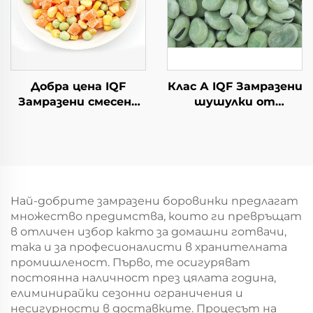
Добра цена IQF
Клас А IQF Замразени
Замразени смесени
шушулки от
зеленчуци Замразени
шоколадови бобове
грахчета Морковени
на едро
зарове Сладък
Висококачествени
царевица Халал
замразени зеленчуци
Най-добрите замразени боровинки предлагат
множество предимства, които ги превръщат
в отличен избор както за домашни готвачи,
така и за професионалисти в хранителната
промишленост. Първо, те осигуряват
постоянна наличност през цялата година,
елиминирайки сезонни ограничения и
несигурности в доставките. Процесът на