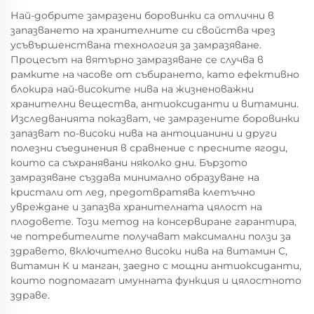
Най-добрите замразени боровинки са отлични в
запазването на хранителните си свойства чрез
усъвършенствана технология за замразяване.
Процесът на вятърно замразяване се случва в
рамките на часове от събирането, като ефективно
блокира най-високите нива на жизненоважни
хранителни вещества, антиоксиданти и витамини.
Изследванията показват, че замразените боровинки
запазват по-високи нива на антоцианини и други
полезни съединения в сравнение с пресните ягоди,
които са съхранявани няколко дни. Бързото
замразяване създава минимално образуване на
кристали от лед, предотвратява клетъчно
увреждане и запазва хранителната цялост на
плодовете. Този метод на консервиране гарантира,
че потребителите получават максимални ползи за
здравето, включително високи нива на витамин С,
витамин К и манган, заедно с мощни антиоксиданти,
които подпомагат имунната функция и цялостното
здраве.