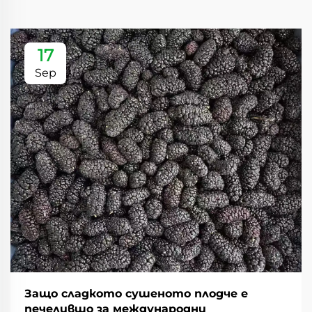
17
Sep
Защо сладкото сушеното плодче е
печелившо за международни