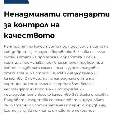
Ненадминати стандарти
за контрол на
качеството
Контролът на качеството при производството на
най-добрите замразени боровинки включва няколко
сложни етапа на проверка и обработка. Всеки
партида преминава през внимателен подбор, при
който се избират само напълно узрели плодове,
отговарящи на строги изисквания за размер и
качество. С помощта на напреднала оптична
сортираща технология се премахват всички
нестандартни боровинки, осигурявайки
последователно високо качество във всяка опаковка.
Плодовете след това се почистват и изсушават
внимателно с употребата на модерно оборудване,
което запазва нежното им цветно покритие.