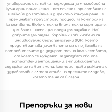
универсални съставки, подходящи за многобройни
кулинарни приложения – от печене и приготвяне на
шейкове до готвене и директно консумиране. Те
преминават през строги процеси за контрол на
качеството, включително внимателно сортиране,
измиване и инспекция преди замразяване. Най-
добрите замразени боровинки обикновено са
индивидуално бързо замразени (IQF), което
предотвратява залепването им и позволява на
потребителите да дозират точно количеството,
от което се нуждаят. Те запазват своите
естествени антоцианини, антиоксиданти и
съдържание на витамини, което ги прави praktична и
здравословна алтернатива на пресните плодове,
когато те не са в сезон.
Препоръки за нови