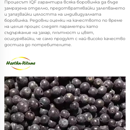
Процесът IQF гарантира всяка боровинка да бъде
замразена отделно, предотвратявайки залепването
и запазвайки цялостта на индивидуалната
боровинка. Редовни оценки на качеството по време
на целия процес следят параметри като
съдържание на захар, плътност и цвят,
осигурявайки, че само продукт с най-високо качество
достига до потребителите.