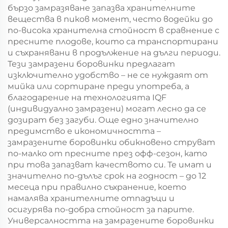
бързо замразяване запазва хранителните
вещества в пиков момент, често водейки до
по-висока хранителна стойност в сравнение с
пресните плодове, които са транспортирани
и съхранявани в продължение на дълги периоди.
Тези замразени боровинки предлагат
изключително удобство – не се нуждаят от
мийка или сортиране преди употреба, а
благодарение на технологията IQF
(индивидуално замразени) могат лесно да се
дозират без загуби. Още едно значително
предимство е икономичността –
замразените боровинки обикновено струват
по-малко от пресните през офф-сезон, като
при това запазват качеството си. Те имат и
значително по-дълъг срок на годност – до 12
месеца при правилно съхранение, което
намалява хранителните отпадъци и
осигурява по-добра стойност за парите.
Универсалността на замразените боровинки