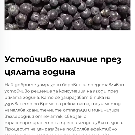
Устойчиво наличие през
цялата година
Най-добрите замразени боровинки представляват
устойчиво решение за консумация на ягоди през
цялата година. Като се замразяват в пика на
узряването по време на реколтата, този метод
намалява хранителните отпадъци и минимизира
въглеродния отпечатък, свързан с
транспортирането на пресни ягоди извън сезона.
Процесът на замразяване позволява ефективно