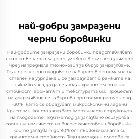
най-добри замразени
черни боровинки
Най-добрите замразени боровинки представляват
естествената сладост, уловена в пълната зрялост
чрез напреднала технология за бързо замразяване.
Тези префинени плодове се набират в оптималната
степен на узряване и се замразяват в рамките на
няколко часа, за да се запази хранителната им
стойност, ароматът и текстурата им. Процесът
на замразяване се извършва при температури под
-30°F, като се образуват микроскопични ледени
кристали, които запазват клетъчната структура
на плодовете. Този метод за запазване осигурява
годишна наличност на висококачествени боровинки,
които запазват до 90% от първоначалната си
хранителна стойност. Тези замразени плодове са