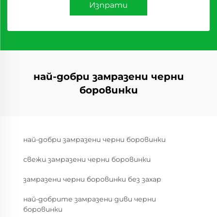
Изпрати
най-добри замразени черни
боровинки
най-добри замразени черни боровинки
свежи замразени черни боровинки
замразени черни боровинки без захар
най-добрите замразени диви черни
боровинки