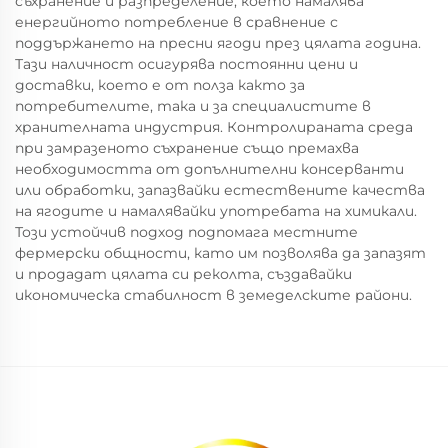
съхранение и разпределение, което намалява
енергийното потребление в сравнение с
поддържането на пресни ягоди през цялата година.
Тази наличност осигурява постоянни цени и
доставки, което е от полза както за
потребителите, така и за специалистите в
хранителната индустрия. Контролираната среда
при замразеното съхранение също премахва
необходимостта от допълнителни консерванти
или обработки, запазвайки естествените качества
на ягодите и намалявайки употребата на химикали.
Този устойчив подход подпомага местните
фермерски общности, като им позволява да запазят
и продадат цялата си реколта, създавайки
икономическа стабилност в земеделските райони.