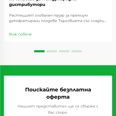
дистрибутори
Растящият глобален пазар за премиум
деhidратирани плодове Търговията със сладки
сушеши плодове има значителен ръст през
последното десетилетие, като предлага
Виж повече
изгодни възможности за дистрибутори по
целия свят. С промяната в потребителските
предпочитания ...
Поискайте безплатна
оферта
Нашият представител ще се свърже с
вас скоро.