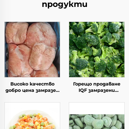
продукти
Високо качество
Горещо продаване
добро цена замразен
IQF замразени
халал агнешки бут с
зеленчуци броколи
мазнина на
замразено броколи с
опашката наличен
добро цена
замразен агнешки
бут за продажба