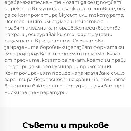
е забележителна – те могат да се използват
директно в смутийи, сладкиши и готвене, без
да се компрометира вкусът или текстурата.
Постоянният им размер и качество ги
правят идеални за търговско производство
на храни, осигурявайки стандартизирани
резултати в рецептите. Освен това,
замразените боровинки запазват формата си
след размразяване и отделят по-малко влага
от пресните, когато се пекат, което ги прави
по-добри за много кулинарни приложения.
Контролираният процес на замразяване също
гарантира безопасност на храните, тъй като
вредните бактерии по-трудно оцеляват при
ниските температури.
Съвети и трикове