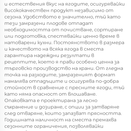
и естествения вкус на ягодите, осигурявайки
висококачествен продукт независимо от
сезона. Удобството е значително, тъй като
тези замразени плодове отпадат
необходимостта от почистване, сортиране
или подготовка, спестявайки ценно време в
натоварени кухни. Постоянството в размера
и качеството на всяка ягода в сместа
гарантира надеждни резултати в
рецептите, което я прави особено ценна за
търговско производство на храни. От гледна
точка на разходите, замразеният формат
намалява отпадъците и осигурява по-добра
стойност в сравнение с пресните ягоди, тъй
като няма опасност от влошаване.
Опаковката е проектирана за лесно
съхранение и дозиране, с опции за затваряне
след отваряне, които запазват прясността.
Годишната наличност на сместа премахва
сезонните ограничения, позволявайки