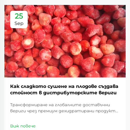
25
Sep
Как сладкото сушене на плодове създава
стойност в дистрибуторските вериги
Трансформиране на глобалните доставъчни
вериги чрез премиум дехидратирани продукти.
Пейзажът на дистрибуцията на хранителни
стоки се е променил значително през
Виж повече
последните години, като сладките суши