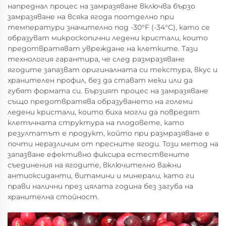
напреднал процес на замразяване включва бързо
замразяване на всяка ягода поотделно при
температури значително под -30°F (-34°C), като се
образуват микроскопични ледени кристали, които
предотвратяват увреждане на клетките. Тази
технология гарантира, че след размразяване
ягодите запазват оригиналната си текстура, вкус и
хранителен профил, без да стават меки или да
губят формата си. Бързият процес на замразяване
също предотвратява образуването на големи
ледени кристали, които биха могли да повредят
клетъчната структура на плодовете, като
резултатът е продукт, който при размразяване е
почти неразличим от пресните ягоди. Този метод на
запазване ефективно фиксира естествените
съединения на ягодите, включително важни
антиоксиданти, витамини и минерали, като ги
прави налични през цялата година без загуба на
хранителна стойност.