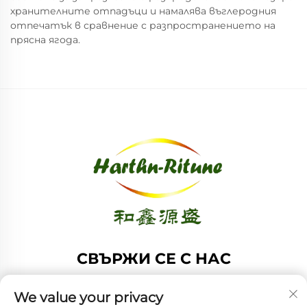
хранителните отпадъци и намалява въглеродния
отпечатък в сравнение с разпространението на
прясна ягода.
СВЪРЖИ СЕ С НАС
Add: Стая 1208, Сграда А, №61 улица Хонг Конг, Среден
We value your privacy
район, Циндао, Шандонг, Китай