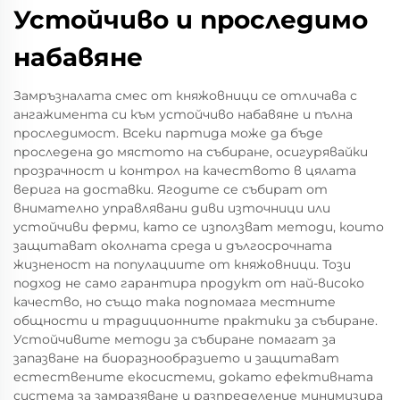
Устойчиво и проследимо
набавяне
Замръзналата смес от княжовници се отличава с
ангажимента си към устойчиво набавяне и пълна
проследимост. Всеки партида може да бъде
проследена до мястото на събиране, осигурявайки
прозрачност и контрол на качеството в цялата
верига на доставки. Ягодите се събират от
внимателно управлявани диви източници или
устойчиви ферми, като се използват методи, които
защитават околната среда и дългосрочната
жизненост на популациите от княжовници. Този
подход не само гарантира продукт от най-високо
качество, но също така подпомага местните
общности и традиционните практики за събиране.
Устойчивите методи за събиране помагат за
запазване на биоразнообразието и защитават
естествените екосистеми, докато ефективната
система за замразяване и разпределение минимизира