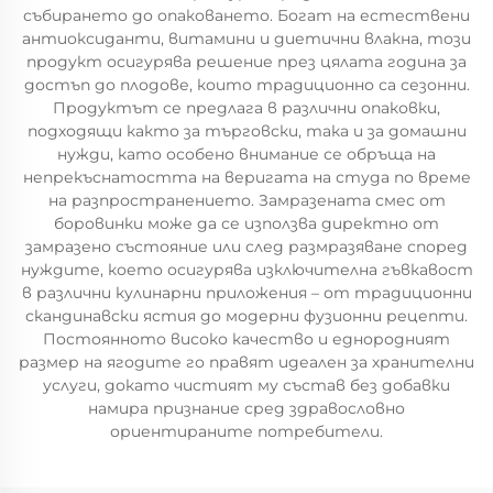
събирането до опаковането. Богат на естествени
антиоксиданти, витамини и диетични влакна, този
продукт осигурява решение през цялата година за
достъп до плодове, които традиционно са сезонни.
Продуктът се предлага в различни опаковки,
подходящи както за търговски, така и за домашни
нужди, като особено внимание се обръща на
непрекъснатостта на веригата на студа по време
на разпространението. Замразената смес от
боровинки може да се използва директно от
замразено състояние или след размразяване според
нуждите, което осигурява изключителна гъвкавост
в различни кулинарни приложения – от традиционни
скандинавски ястия до модерни фузионни рецепти.
Постоянното високо качество и еднородният
размер на ягодите го правят идеален за хранителни
услуги, докато чистият му състав без добавки
намира признание сред здравословно
ориентираните потребители.