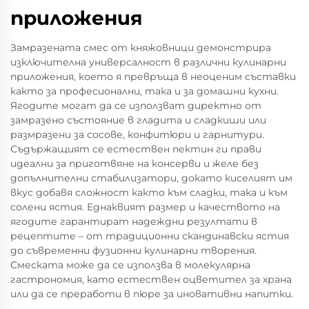
приложения
Замразената смес от княжовници демонстрира
изключителна универсалност в различни кулинарни
приложения, което я превръща в неоценим съставки
както за професионални, така и за домашни кухни.
Ягодите могат да се използват директно от
замразено състояние в гладита и сладкиши или
размразени за сосове, конфитюри и гарнитури.
Съдържащият се естествен пектин ги прави
идеални за приготвяне на консерви и желе без
допълнителни стабилизатори, докато киселият им
вкус добавя сложност както към сладки, така и към
солени ястия. Еднаквият размер и качеството на
ягодите гарантират надеждни резултати в
рецептите – от традиционни скандинавски ястия
до съвременни фузионни кулинарни творения.
Смеската може да се използва в молекулярна
гастрономия, като естествен оцветител за храна
или да се преработи в пюре за иновативни напитки.