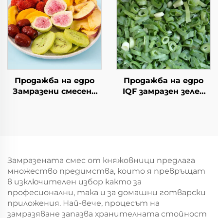
бут за продажба
Продажба на едро
Продажба на едро
Замразени смесени
IQF замразен зелен
плодове от ябълка,
лук замразен зелен
банан, киви, смоква,
лук свеж зелен лук
черен шип и ябълка
замразени зеленчуци
Замразената смес от княжовници предлага
множество предимства, които я превръщат
в изключителен избор както за
професионални, така и за домашни готварски
приложения. Най-вече, процесът на
замразяване запазва хранителната стойност