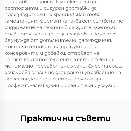
последователност в менютата на
ресторанти и сигурен доставки за
производители на храни. Освен това,
замразеният формат запазва естественото
съдържание на пектин в ягодите, което ги
прави отличен избор за сладкове и консерви
без нужда от допълнителни заслаждания.
Чистият етикет на продукта, без
консерванти и добавки, отговаря на
нарастващото търсене на естествени и
минимално преработени храни. Сместа също
осигурява отлично дозиране и управление на
запасите, което е особено полезно за
професионални кухни и хранителни услуги.
Практични съвети