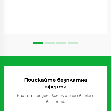
плодове се превръщат в революционен стоков
вид, който преобразява доставъчните вериги...
Поискайте безплатна
оферта
Нашият представител ще се свърже с
вас скоро.