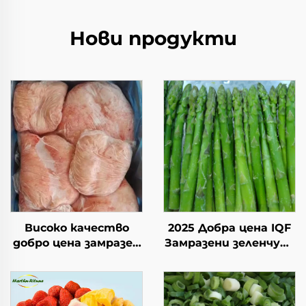
Нови продукти
Високо качество
2025 Добра цена IQF
добро цена замразен
Замразени зеленчуци
халал агнешки бут с
Висококачествен IQF
мазнина на
Замразен зелен
опашката наличен
спаруж за продажба
замразен агнешки