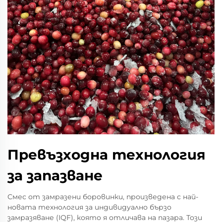
Превъзходна технология
за запазване
Смес от замразени боровинки, произведена с най-
новата технология за индивидуално бързо
замразяване (IQF), която я отличава на пазара. Този