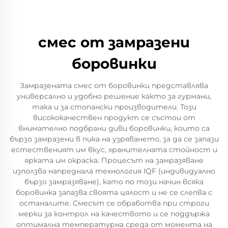
смес от замразени
боровинки
Замразената смес от боровинки представлява
универсално и удобно решение както за гурмани,
така и за стопански производители. Този
висококачествен продукт се състои от
внимателно подбрани диви боровинки, които са
бързо замразени в пика на узряването, за да се запази
естественият им вкус, хранителната стойност и
ярката им окраска. Процесът на замразяване
използва напреднала технология IQF (индивидуално
бързо замразяване), като по този начин всяка
боровинка запазва своята цялост и не се слепва с
останалите. Смесът се обработва при строги
мерки за контрол на качеството и се поддържа
оптимална температурна среда от моментa на