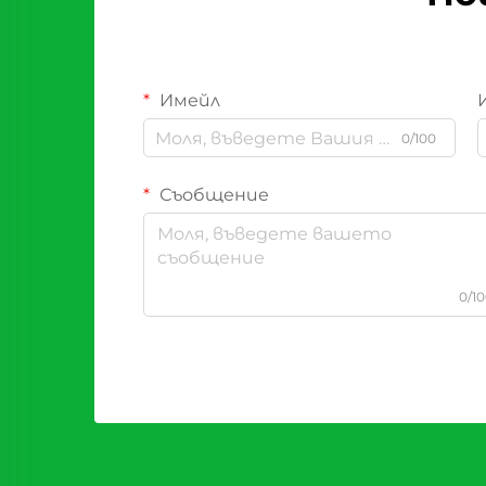
Имейл
0/100
Съобщение
0/1