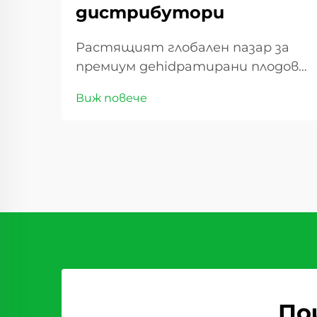
дистрибутори
Растящият глобален пазар за
премиум деhidратирани плодове
Търговията със сладки сушеши
Виж повече
плодове има значителен ръст
през последното десетилетие,
като предлага изгодни
възможности за дистрибутори
по целия свят. С промяната в
потребителските
предпочитания ...
По