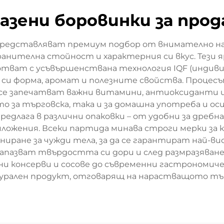
азени боровинки за про
редставляват премиум подбор от внимателно наб
анителна стойност и характерния си вкус. Тези 
отват с усъвършенствана технология IQF (индивид
 си форма, аромат и полезните свойства. Процесъ
то се запечатват важни витамини, антиоксиданти
то за търговска, така и за домашна употреба и ос
едлага в различни опаковки – от удобни за дребна
ложения. Всеки партида минава строги мерки за
ниране за чужди тела, за да се гарантират най-в
запазват твърдостта си дори и след размразяване,
и консерви и сосове до съвременни гастрономичес
урален продукт, отговарящ на нарастващото търс