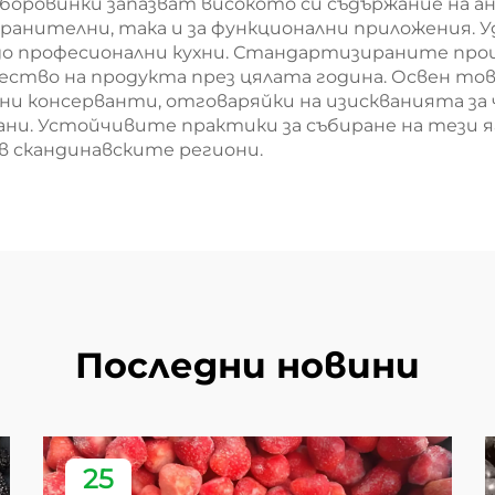
е боровинки запазват високото си съдържание на
 хранителни, така и за функционални приложения.
до професионални кухни. Стандартизираните проц
ество на продукта през цялата година. Освен то
и консерванти, отговаряйки на изискванията за
и. Устойчивите практики за събиране на тези я
 скандинавските региони.
Последни новини
25