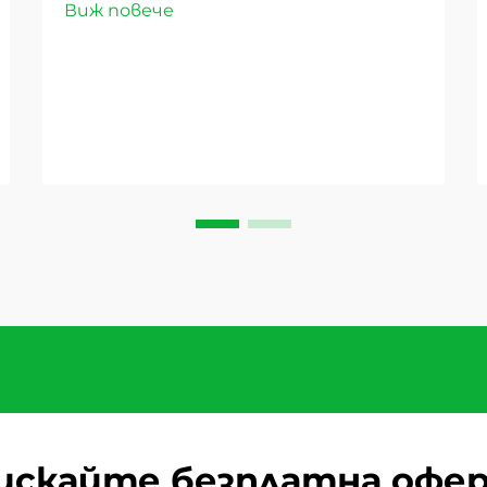
Виж повече
продукти. Пейзажът на
дистрибуцията на хранителни
стоки се е променил значително
през последните години, като
сладките суши плодове се
превръщат в революционен
стоков вид, който преобразява
доставъчните вериги...
искайте безплатна офе