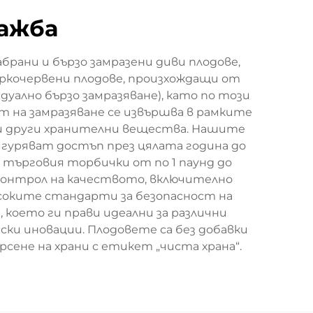
дажба
рани и бързо замразени диви плодове,
яркочервени плодове, произхождащи от
уално бързо замразяване), като по този
т на замразяване се извършва в рамките
 и други хранителни вещества. Нашите
игуряват достъп през цялата година до
 търговия торбички от по 1 паунд до
 контрол на качеството, включително
исоките стандарти за безопасност на
 което ги прави идеални за различни
ки иновации. Плодовете са без добавки
ене на храни с етикет „чиста храна“.