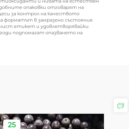
 антиоксиданти и нивата на естествен
 Удобните опаковки отговарят на
еси за контрол на качеството
ва форматът в замразено състояние
 чист етикет и удовлетворявайки
годи подпомагат опазването на
25
2