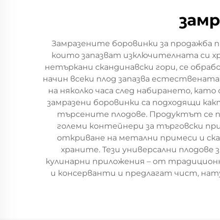
замр
Замразените боровинки за продажба п
които запазват изключителната си хр
нетъркани скандинавски гори, се обраб
начин всеки плод запазва естествената
на няколко часа след набирането, ка
замразени боровинки са подходящи как
търсените плодове. Продуктът се пр
големи контейнери за търговски при
откриване на метални примеси и ска
храните. Тези универсални плодове 
кулинарни приложения – от традиционн
и консерванти и предлагат чист, нат