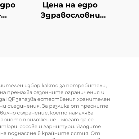
едро
Цена на едро
-
Здравословни
закуски от
на
зеленчуци
ийки
Вакуумно сушени
ви
чипсове от джудже
кт
чителен избор както за потребители,
на премахва сезонните ограничения и
да IQF запазва естествения хранителен
ни съединения. За разлика от пресните
вилно съхранение, което намалява
нарното приложение – могат да се
итюри, сосове и гарнитури. Ягодите
лна поднасяне в крайните ястия. От