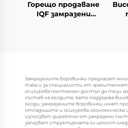
Горещо продаване
Вис
IQF замразени
зеленчуци броколи
про
замразено броколи
опа
с добро цена
б
Замразените боровинки предлагат множ
така и за специалисти от хранителнат
осигурява постоянен достъп до тези х
състав на ягодите, като поддържа висок
ягоди, замразените боровинки имат про
отпадъците и осигурява икономическа и
използват директно от замразено състо
запазват структурната си цялост след 