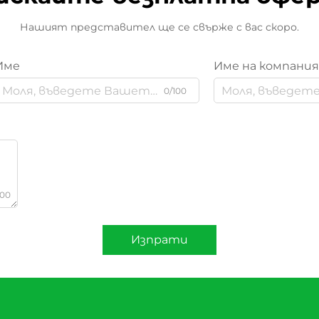
Нашият представител ще се свърже с вас скоро.
Име
Име на компани
0/100
000
Изпрати