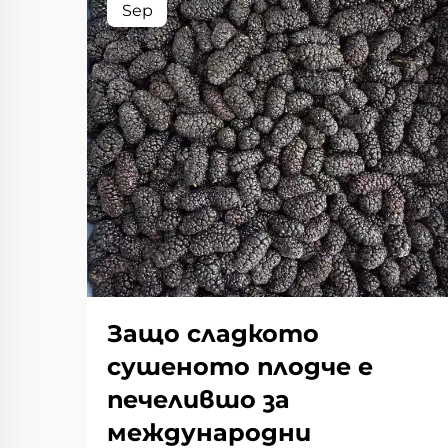
Sep
Защо сладкото
сушеното плодче е
печелившо за
международни