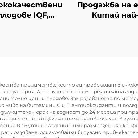
ококачествени
Продажба на 
плодове IQF,
Китай най
дажба на едро,
евтината
ковка от 10 кг,
фабрична це
замразени
замразени фил
оровинки за
от бамбуко
продажба
пъпки проду
ество предимства, които ги превръщат в изклю
а индустрия. Достъпността им през цялата годи
ранително ценни плодове. Замразяването по мето
о ниво на витамини С и Е, антиоксиданти и полез
дължителен срок на годност до 24 месеца при пра
згодност. Те са изключително универсални в кули
яние в смути и сладкиши или размразени за конф
размразяване, осигурявайки визуално привлекате