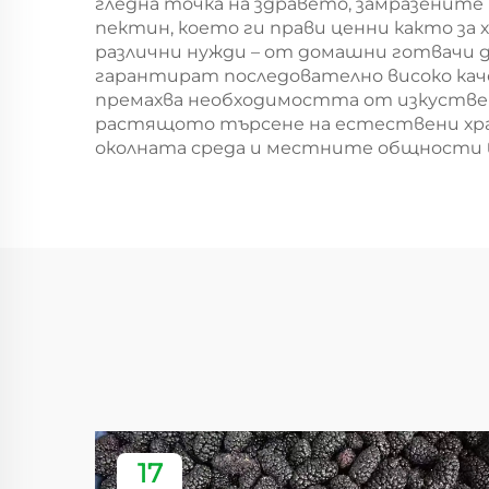
гледна точка на здравето, замразенит
пектин, което ги прави ценни както за
различни нужди – от домашни готвачи 
гарантират последователно високо кач
премахва необходимостта от изкуствен
растящото търсене на естествени хран
околната среда и местните общности в
17