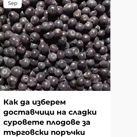
Sep
Se
Как да изберем
Ко
доставчици на сладки
су
суровете плодове за
пр
търговски поръчки
из