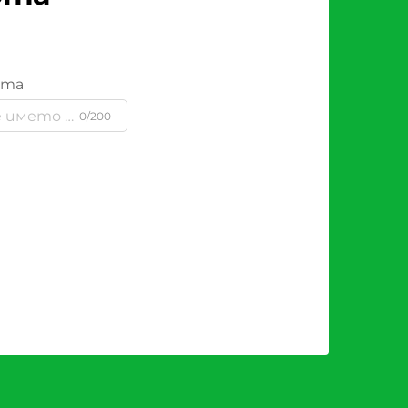
ята
0/200