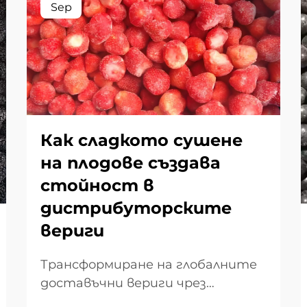
Sep
Как сладкото сушене
на плодове създава
стойност в
дистрибуторските
вериги
Трансформиране на глобалните
доставъчни вериги чрез
премиум дехидратирани