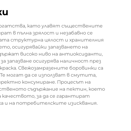
ки
богатства, като улавят съществените
рат в пълна зрялост и незабавно се
яхната структурна цялост и хранителния
ето, осигурявайки запазването на
ъдържат високо ниво на антиоксиданти,
а запазване осигурява наличност през
раска. Свежозамразените боровинки са
 Те могат да се използват в смутита,
директно консумиране. Процесът на
ественото съдържание на пектин, което
а качеството, за да се гарантират
ка и на потребителските изисквания.