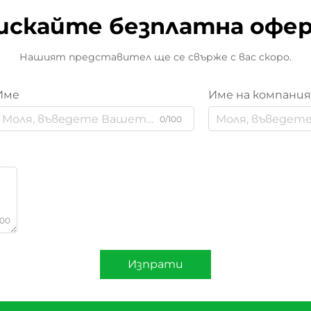
искайте безплатна офе
Нашият представител ще се свърже с вас скоро.
Име
Име на компани
0/100
000
Изпрати