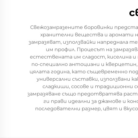
с
Свежозамразените боровинки предста
хранителни вещества и аромати на 
замразяват, използвайки напреднала те
им профил. Процесът на замразяв
естествената им сладост, киселина и 
по-специално антоциани и кверцетин,
цялата година, като същевременно по
универсални съставки, използвани ка
сладкиши, сосове и традиционни с
замразяване също предотвратява расте
ги прави идеални за джамове и ко
последователни размер, цвят и вкус