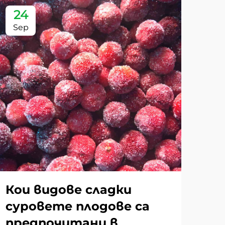
24
2
Sep
Se
Кои видове сладки
Ка
суровете плодове са
хр
предпочитани в
пр