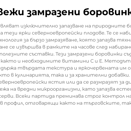
вежи замразени боровин
вляват изключително запазване на природните 
тези ярки северноевропейски плодове. Те се наби
хнология за бързо замразяване, която запазва т
ане се извършва в рамките на часове след набиран
полезните съставки. Тези замразени боровинки с
 както и необходимите витамини С и Е. Методът з
ддържа твърдата текстура и яркочервената им ок
кто в кулинарията, така и за хранителни добавки.
еверноевропейски ястия или да се размразят за 
жа на вредни микроорганизми, като запазва ест
нсерви. Всеки партида преминава строг контрол н
ов профил, отговарящи както на търговските, та