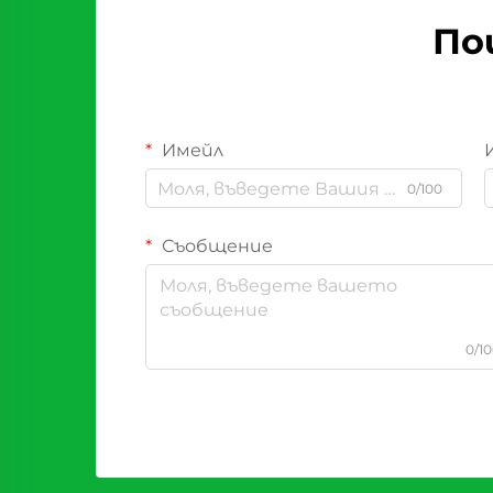
По
Имейл
0/100
Съобщение
0/1