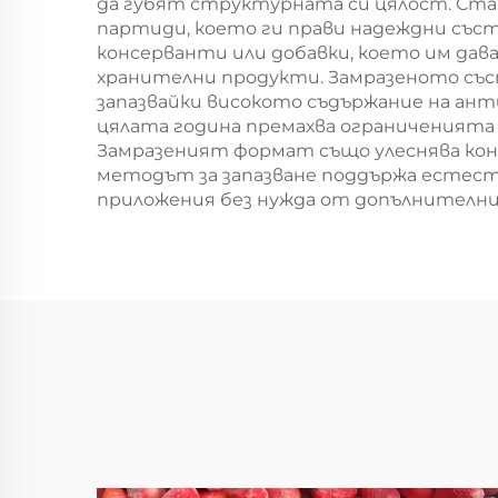
да губят структурната си цялост. Ста
партиди, което ги прави надеждни съст
консерванти или добавки, което им д
хранителни продукти. Замразеното със
запазвайки високото съдържание на ант
цялата година премахва ограниченията 
Замразеният формат също улеснява конт
методът за запазване поддържа естеств
приложения без нужда от допълнителни