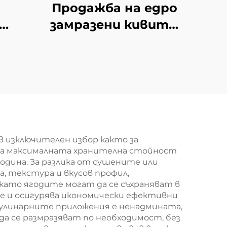
Продажба на едро
замразени кивита,
т
китайски киви, нов
бове
реколта
вени
 изключителен избор както за
азва максималната хранителна стойност
одина. За разлика от сушените или
, текстура и вкусов профил,
ато ягодите могат да се съхраняват в
те и осигурява икономически ефективни
кулинарните приложения е ненадмината,
а се размразяват по необходимост, без