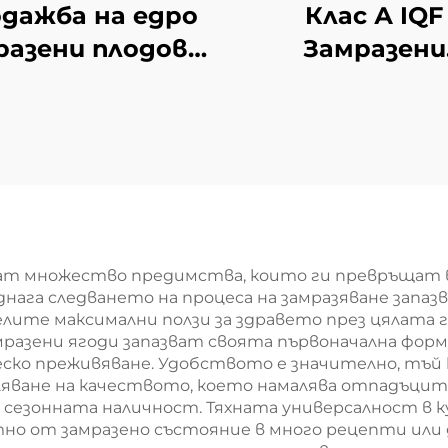
дажба на едро
Клас А IQF
разени плодове
Замразени
черен шип, нов
шушулки о
олта замразени
шоколадови бо
дове, опаковка
на едро
10 кг IQF черен
Висококачест
шип
замразени
зеленчуци
ат множество предимства, които ги превръщат в
еднага следването на процеса на замразяване зап
лите максимални ползи за здравето през цялата г
азени ягоди запазват своята първоначална форма
ко преживяване. Удобството е значително, тъй к
ляване на качеството, което намалява отпадъци
сезонната наличност. Тяхната универсалност в 
но от замразено състояние в много рецепти или д