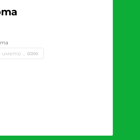
рта
ята
0/200