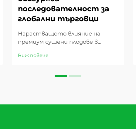
последователност за
глобални търговци
Нарастващото влияние на
премиум сушени плодове в
глобалната търговия Пейзажът
Виж повече
на глобалната търговия
преживява забележителна
трансформация, като сладките
сушени плодове се превръщат в
ключов играч за осигуряване на
постоянни артикули в
международните пазари...