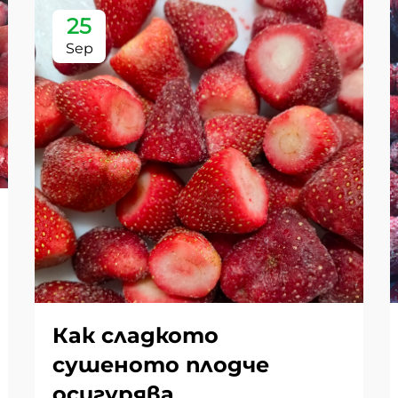
25
Sep
Как сладкото
сушеното плодче
осигурява