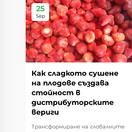
25
Sep
Как сладкото сушене
на плодове създава
стойност в
дистрибуторските
вериги
Трансформиране на глобалните