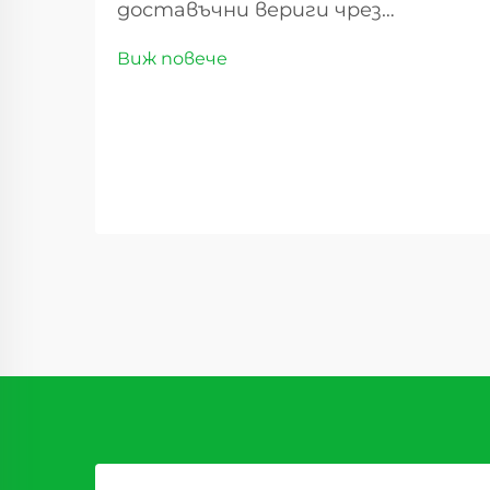
доставъчни вериги чрез
премиум дехидратирани
Виж повече
продукти. Пейзажът на
дистрибуцията на хранителни
стоки се е променил значително
през последните години, като
сладките суши плодове се
превръщат в революционен
стоков вид, който преобразява
доставъчните вериги...