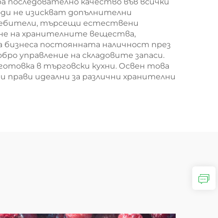
а последователно качество във всички
годи не изискват допълнителни
требители, търсещи естествени
ане на хранителните вещества,
За бизнеса постоянната наличност през
бро управление на складовите запаси.
отовка в търговски кухни. Освен това
и прави идеални за различни хранителни