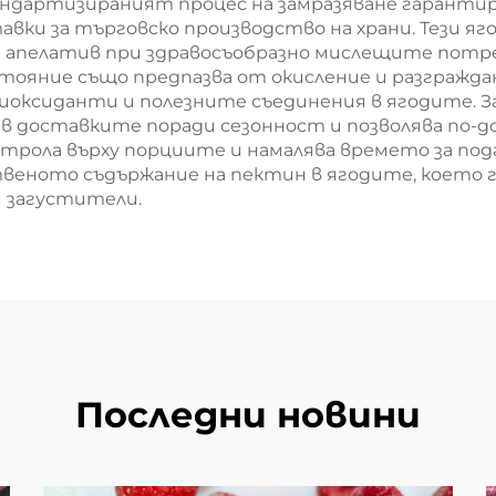
ндартизираният процес на замразяване гарантир
авки за търговско производство на храни. Тези я
ава апелатив при здравосъобразно мислещите по
тояние също предпазва от окисление и разгражд
иоксиданти и полезните съединения в ягодите. 
в доставките поради сезонност и позволява по-до
рола върху порциите и намалява времето за подг
еното съдържание на пектин в ягодите, което г
 загустители.
Последни новини