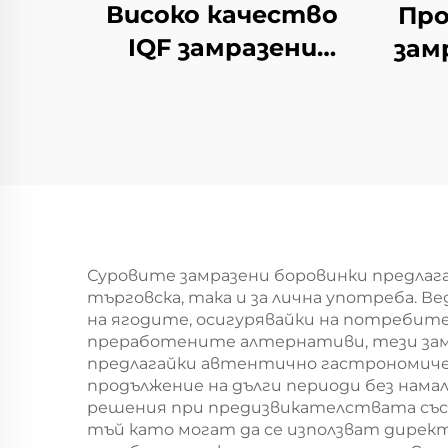
Високо качество
Про
IQF замразени
зам
плодове свежи
от 
вкусни замразени
рек
праскови
пло
половинки на
от 
половина опаковки
в голямо
количество
Суровите замразени боровинки предлаг
търговска, така и за лична употреба. В
на ягодите, осигурявайки на потребите
преработените алтернативи, тези замр
предлагайки автентично гастрономичес
продължение на дълги периоди без нама
решения при предизвикателствата със 
тъй като могат да се използват директ