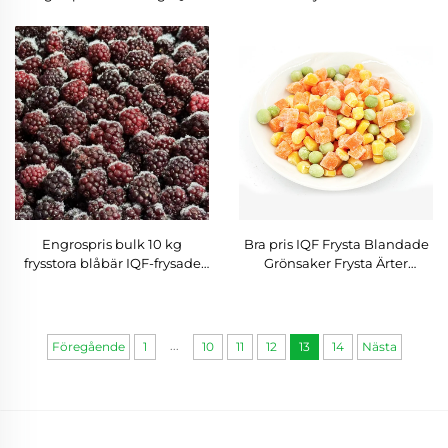
frysad blåbär till salu
Engrospris bulk 10 kg
Bra pris IQF Frysta Blandade
frysstora blåbär IQF-frysade
Grönsaker Frysta Ärter
blåbär
Morotskuber Sötmaïs Halal
...
Föregående
1
10
11
12
13
14
Nästa