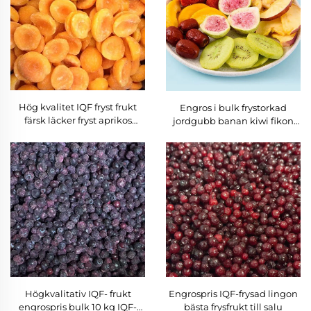
Hög kvalitet IQF fryst frukt
Engros i bulk frystorkad
färsk läcker fryst aprikos
jordgubb banan kiwi fikon
halvor i bulk
röd datum äpple frystorkade
blandade frukter
Högkvalitativ IQF- frukt
Engrospris IQF-frysad lingon
engrospris bulk 10 kg IQF-
bästa frysfrukt till salu