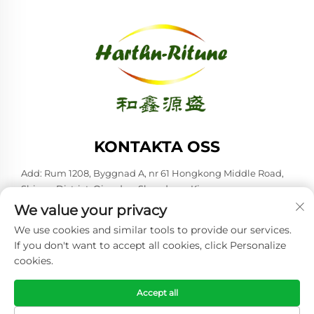
KONTAKTA OSS
Add: Rum 1208, Byggnad A, nr 61 Hongkong Middle Road,
Shinan District, Qingdao, Shandong, Kina
We value your privacy
Tel:
+86-53285879528
We use cookies and similar tools to provide our services.
E-post:
[email protected]
If you don't want to accept all cookies, click Personalize
cookies.
Upphovsrätt © 2026 Qingdao Harthn-ritune Corp., Ltd. Alla
rättigheter förbehållna. -
Integritetspolicy
Accept all