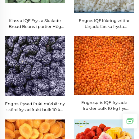
Klass a IQF Frysta Skalade
Engros IQF lökringsnittar
Broad Beans i partier Hög
tärjade färska frysta
Kvalitet Frysta Grönsaker
grönsaker pris
Engrospris IQF-frysade
Engros frysad frukt mörbär ny
frukter bulk 10 kg frys
skörd frysad frukt bulk 10 kg
havgreps
IQF mörbär