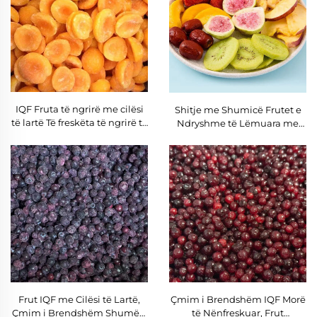
IQF Fruta të ngrirë me cilësi
Shitje me Shumicë Frutet e
të lartë Të freskëta të ngrirë të
Ndryshme të Lëmuara me
shijshme të kumbullës së
Ngrirje të Thate Frutet e
pjekur gjysma gjysma në sasi
Lëmuara me Ngrirje të Thate
të mëdha
të Shportës të Bananes të
Kiwis të Figs të Dhëmbëzit të
Mollës
Frut IQF me Cilësi të Lartë,
Çmim i Brendshëm IQF Morë
Çmim i Brendshëm Shumësi
të Nënfreskuar, Frut