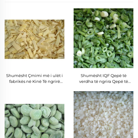
Shumësht Çmimi më i ulët i
Shumësht IQF Qepë të
fabrikës në Kinë Të ngrirë
verdha të ngrira Qepë të
Shtiza të bambusit Produkt
verdha të ngrira të freskëta
Qepë të verdha të ngrira
Verdura