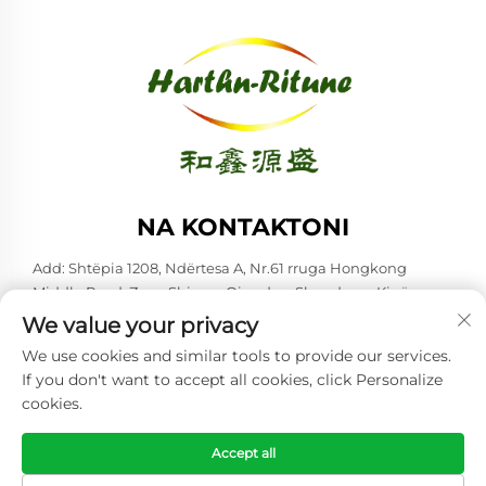
NA KONTAKTONI
Add: Shtëpia 1208, Ndërtesa A, Nr.61 rruga Hongkong
Middle Road, Zona Shinan, Qingdao, Shandong, Kinë
We value your privacy
Tel:
+86-53285879528
We use cookies and similar tools to provide our services.
E-mail:
[email protected]
If you don't want to accept all cookies, click Personalize
cookies.
Copyright © 2026 Qingdao Harthn-ritune Corp., Ltd. Të gjitha të
drejtat rezervohen. -
Politika e Privatësisë
Accept all