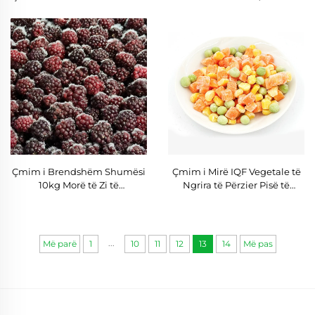
10kg Shqiptarë të
Premium të Nënfreskuar për
Nënfreskuar për Shitje
Shitje
Çmim i Brendshëm Shumësi
Çmim i Mirë IQF Vegetale të
10kg Morë të Zi të
Ngrira të Përzier Pisë të
Nënfreskuar IQF, Fruta të
Ngrira Karota Kubiç Mëz të
Nënfreskuara Morë të Zi
ëmbël Halal
...
Më parë
1
10
11
12
13
14
Më pas