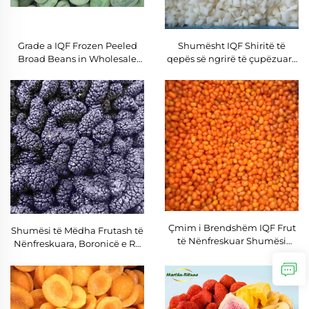
Grade a IQF Frozen Peeled
Shumësht IQF Shiritë të
Broad Beans in Wholesale
qepës së ngrirë të çupëzuara
High Quality Frozen
Verdura të ngrirë të freskëta
Vegetables
çmimi
Çmim i Brendshëm IQF Frut
Shumësi të Mëdha Frutash të
të Nënfreskuar Shumësi
Nënfreskuara, Boronicë e Re
10kg, Ishulli i Nënfreskuar të
e Nënfreskuar Shumësi 10KG
Shi
IQF Boronicë