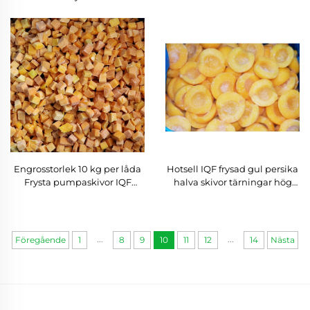
kiwiskivor Pris
chips Vakuumfrysta gröna
bönor
Engrosstorlek 10 kg per låda
Hotsell IQF frysad gul persika
Frysta pumpaskivor IQF
halva skivor tärningar hög
Pumpaskorvar Frysta
kvalitet söt gul persika
grönsaker
...
...
Föregående
1
8
9
10
11
12
14
Nästa