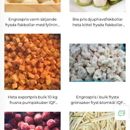
Engrospris varm säljande
Bra pris djuphavsfiskbollar
frysda fiskbollar med fyllning
heta kittel frysda fiskbollar
frysda fiskprodukter
frysda livsmedel
Heta exportpris bulk 10 kg
Engrospris i bulk frysta
frusna pumpakuber IQF
grönsaker fryst blomkål IQF-
pumpa tärningar
blomkål