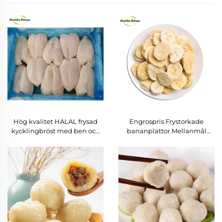
Hög kvalitet HALAL frysad
Engrospris Frystorkade
kycklingbröst med ben och
bananplattor Mellanmål
skinn
Vakuumfrystorkade
bananchips