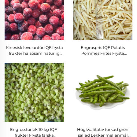
Kinesisk leverantör IQF frysta
Engrospris IQF Potatis
frukter hälsosam naturlig
Pommes Frites Frysta
fryst havre
Pommes Frites Leverantörer
Engrosstorlek 10 kg IQF-
Högkvalitativ torkad grön
frukter Frysta färska
sallad Lekker mellanmål