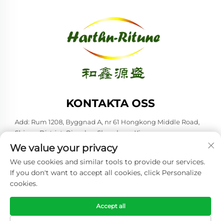
KONTAKTA OSS
Add: Rum 1208, Byggnad A, nr 61 Hongkong Middle Road,
Shinan District, Qingdao, Shandong, Kina
We value your privacy
Tel:
+86-53285879528
We use cookies and similar tools to provide our services.
E-post:
[email protected]
If you don't want to accept all cookies, click Personalize
cookies.
Upphovsrätt © 2026 Qingdao Harthn-ritune Corp., Ltd. Alla
rättigheter förbehållna. -
Integritetspolicy
Accept all