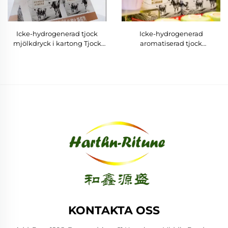
Icke-hydrogenerad tjock
Icke-hydrogenerad
mjölkdryck i kartong Tjock
aromatiserad tjock
mjölkdryck Dryckstillverkare
mjölkdryck i burk
Kan
Kartongförpackning Direkt
från tillverkaren
KONTAKTA OSS