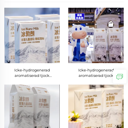
Icke-hydrogenerad
Icke-hydrogenerad
aromatiserad tjock
aromatiserad tjock
mjölkdryck i kartong
mjölkdryck i burk
Premium bearbetad
Kartongförpackning Direkt
mejeriprodukt
från tillverkaren