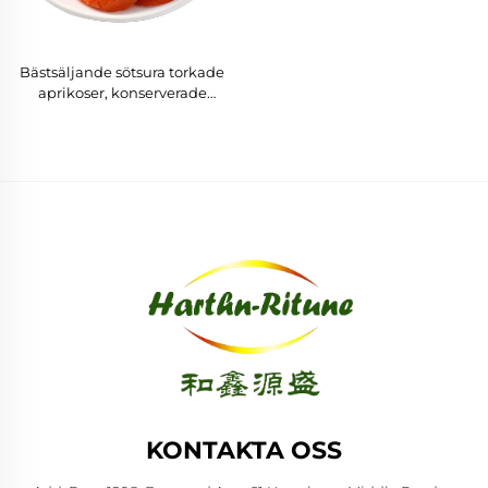
Bästsäljande sötsura torkade
aprikoser, konserverade
syltade fruktsnacks i
bulkförpackning
KONTAKTA OSS