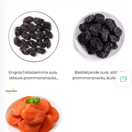
Engros hälsosamma sura,
Bästsäljande sura, sötsura
sötsura plommonsnacks,
plommonsnacks, bulk OEM
bulk OEM torkad frukt,
torkad frukt, torkade
torkade fläderbär
fläderbär