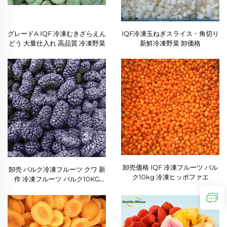
グレードA IQF 冷凍むきざらえん
IQF冷凍玉ねぎスライス・角切り
どう 大量仕入れ 高品質 冷凍野菜
新鮮冷凍野菜 卸価格
卸売価格 IQF 冷凍フルーツ バル
卸売 バルク冷凍フルーツ クワ 新
ク10kg 冷凍ヒッポファエ
作 冷凍フルーツ バルク10KG
IQF クワ