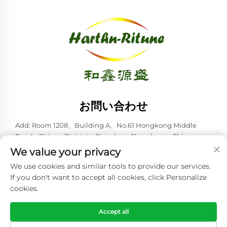
お問い合わせ
Add: Room 1208、Building A、No.61 Hongkong Middle
Road、Shinan District、Qingdao、Shandong、China
We value your privacy
電話番号：
+86-53285879528
We use cookies and similar tools to provide our services.
Eメール:
[email protected]
If you don't want to accept all cookies, click Personalize
cookies.
Copyright © 2026 青島ハースン・リトゥーン株式会社。全著作権所
有。 -
プライバシーポリシー
Accept all