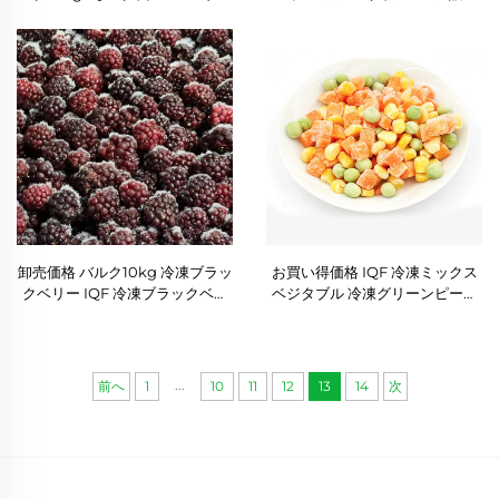
販売中
中
卸売価格 バルク10kg 冷凍ブラッ
お買い得価格 IQF 冷凍ミックス
クベリー IQF 冷凍ブラックベリ
ベジタブル 冷凍グリーンピース
ーフルーツ
にんじんダイス 甘とうもろこし
ハラル認定
...
前へ
1
10
11
12
13
14
次