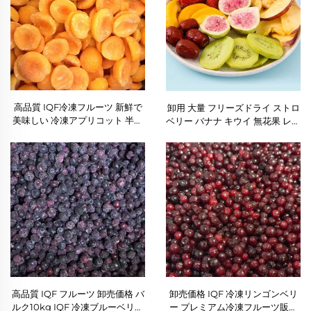
高品質 IQF冷凍フルーツ 新鮮で
卸用 大量 フリーズドライ ストロ
美味しい 冷凍アプリコット 半分
ベリー バナナ キウイ 無花果 レッ
バルク販売
ドデーツ リンゴ フリーズドライ
ミックスフルーツ
高品質 IQF フルーツ 卸売価格 バ
卸売価格 IQF 冷凍リンゴンベリ
ルク10kg IQF 冷凍ブルーベリー
ー プレミアム冷凍フルーツ販売