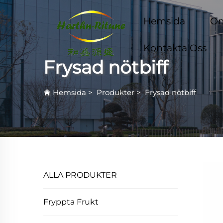
Hemsida
Om
Kontakta Oss
Frysad nötbiff
Hemsida
>
Produkter
>
Frysad nötbiff
ALLA PRODUKTER
Fryppta Frukt