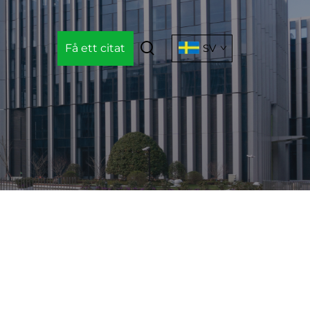
Få ett citat
SV