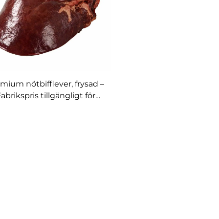
mium nötbifflever, frysad –
abrikspris tillgängligt för
frysad nötbifflever till
försäljning