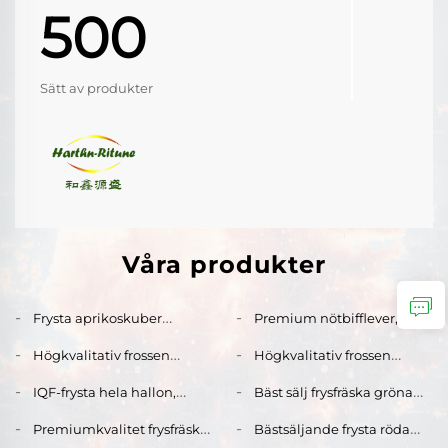
500
Sätt av produkter
Våra produkter
Frysta aprikoskuber
Premium nötbifflever,
framställda från färska
frysad – Fabrikspris
Högkvalitativ frossen
Högkvalitativ frossen
aprikoser för användning i
tillgängligt för frysad
lammlever till bra pris –
lammlever till bra pris –
sylt och bakverk
nötbifflever till försäljning
IQF-frysta hela hallon,
Bäst sälj frysfräska gröna
Fabriksdirektpris
Fabriksdirektpris
premiumfrysta hallon,
ärter IQF-gröna ärter,
tillgängligt, frossen
tillgängligt, frossen
Premiumkvalitet frysfräska
Bästsäljande frysta röda
frukt i bulk för engros- och
frysfräska blandade
lammlever till salu
lammlever till salu