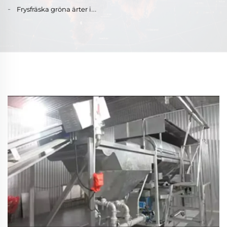
grönsaker, sötkornskärnor i
yumbär, färska yumbär,
detaljhandel
grönsaker, fabrikspris
Frysfräska gröna ärter i
parti, frysfräska
IQF-yumbär, grossistpris på
parti, böngerming,
sötkornskärnor i parti
frysta, kärnlossade röda
grönsaker,
yumbär
halalcertifierade, LQF-
frysningsprocess, 10 kg-
partipackning