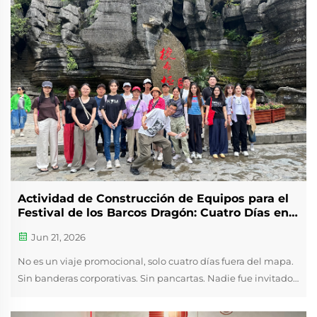
Actividad de Construcción de Equipos para el
Festival de los Barcos Dragón: Cuatro Días en
Enshi
Jun 21, 2026
No es un viaje promocional, solo cuatro días fuera del mapa.
Sin banderas corporativas. Sin pancartas. Nadie fue invitado
a posar. Durante el Festival de los Barcos Dragón, cerramos la
oficina y llevamos al equipo desde Qingdao a Enshi,