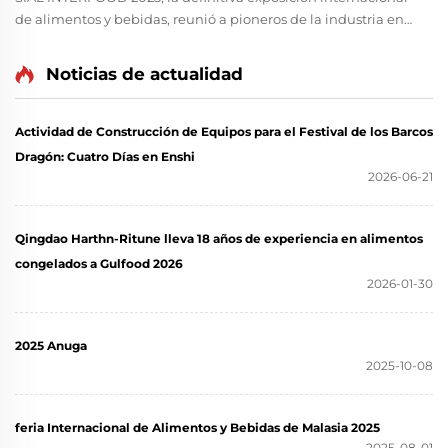
de alimentos y bebidas, reunió a pioneros de la industria en
el Jakarta International Expo (JIExpo) del 15 al 18 de
noviembre de 2023. Como el centro alimentario de más
Noticias de actualidad
rápido crecimiento en el sudeste asiático, este evento
emblemático en...
Actividad de Construcción de Equipos para el Festival de los Barcos
Dragón: Cuatro Días en Enshi
2026-06-21
Qingdao Harthn-Ritune lleva 18 años de experiencia en alimentos
congelados a Gulfood 2026
2026-01-30
2025 Anuga
2025-10-08
feria Internacional de Alimentos y Bebidas de Malasia 2025
2025-08-01