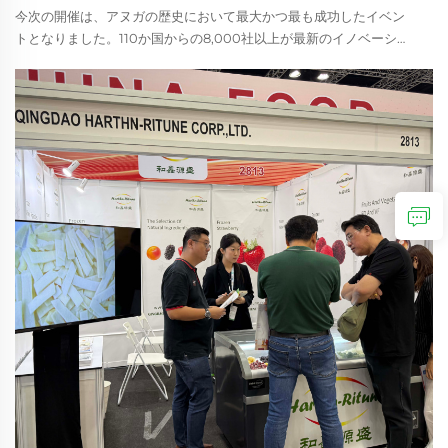
今次の開催は、アヌガの歴史において最大かつ最も成功したイベン
トとなりました。110か国からの8,000社以上が最新のイノベーショ
ンを発表し、190か国以上から145,000人以上の貿易関係者が来場し
ました&nb...