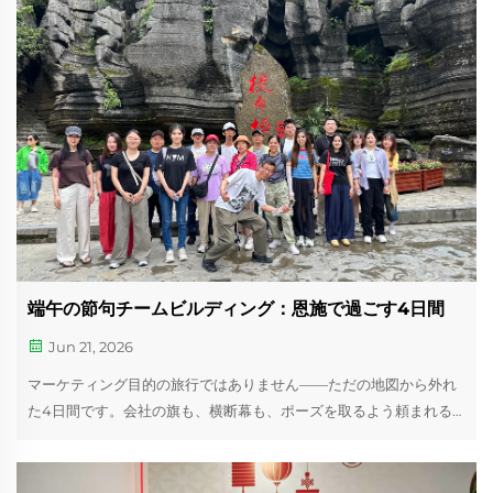
端午の節句チームビルディング：恩施で過ごす4日間
Jun 21, 2026
マーケティング目的の旅行ではありません——ただの地図から外れ
た4日間です。会社の旗も、横断幕も、ポーズを取るよう頼まれる
こともありませんでした。端午の節句期間中、青島のオフィスを閉
鎖し、チームを湖北省恩施へと連れて行きました。そこには奇岩が
そびえる森林や地下空間……