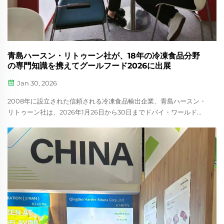
青島ハースン・リトゥーン社が、18年の冷凍食品分野
の専門知識を携えてグールフード2026に出展
Jan 30, 2026
2008年に設立された信頼される冷凍食品輸出企業、青島ハースン・
リトゥーン社は、2026年1月26日から30日までドバイ・ワールド・
トレード・センターで開催されたグールフード2026に成功裏に参加
しました。業界で18年の実績を誇るハースン・リトゥーン社は、世
界中の食品輸入業者、卸売業者、流通業者向けに、信頼性の高い
B2Bサプライパートナーとして確固たる評価を築いています。