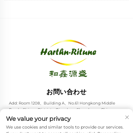
お問い合わせ
Add: Room 1208、Building A、No.61 Hongkong Middle
Road、Shinan District、Qingdao、Shandong、China
We value your privacy
電話番号：
+86-53285879528
We use cookies and similar tools to provide our services.
Eメール:
[email protected]