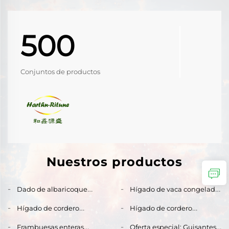
500
Conjuntos de productos
Nuestros productos
Dado de albaricoque
Hígado de vaca congelado
congelado elaborado a
premium de buena
Hígado de cordero
Hígado de cordero
partir de albaricoques
relación calidad-precio:
congelado de alta calidad
congelado de alta calidad
frescos para aplicaciones
precio directo de fábrica
Frambuesas enteras
Oferta especial: Guisantes