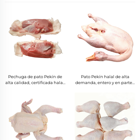
Pechuga de pato Pekín de
Pato Pekín halal de alta
alta calidad, certificada halal,
demanda, entero y en partes,
aves frescas congeladas,
congelado, calidad
venta al por mayor a granel
garantizada, suministro a
granel para distribuidores
globales