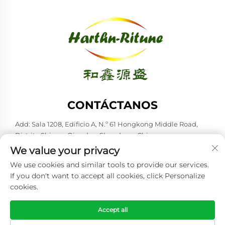
CONTÁCTANOS
Add: Sala 1208, Edificio A, N.º 61 Hongkong Middle Road,
Distrito Shinan, Qingdao, Shandong, China
We value your privacy
Tel.:
+86-53285879528
We use cookies and similar tools to provide our services.
Correo electrónico:
[email protected]
If you don't want to accept all cookies, click Personalize
cookies.
Copyright © 2026 Qingdao Harthn-ritune Corp., Ltd. Todos los
derechos reservados. -
Política de privacidad
Accept all