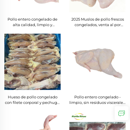
Pollo entero congelado de
2025 Muslos de pollo frescos
alta calidad, limpio y
congelados, venta al por
certificado halal, precios
mayor a granel, muslos de
competitivos para venta al
pollo IQF halal, carne de aves
por mayor, sin residuos
fresca congelada, muslos
viscerales
Hueso de pollo congelado
Pollo entero congelado -
con filete corporal y pechuga,
limpio, sin residuos viscerales,
cumplimiento halal,
a precio económico,
envasado a granel, buen
proveedor fábrica China
precio