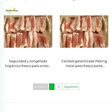
Ifq / Pechuga de pato
hueso congelada
congelada/ Alas primas/
Mollejas
Seguridad y congelado
Calidad garantizada Peking
higiénico fresco pato entero
Halal pato fresco parte
pata pecho/lengua con
congelada corazón/ hígado/
hueso con piel on/ patas/
pechuga muslo carne/ filete
garras con certificación halal
Anterior
1
2
Siguiente