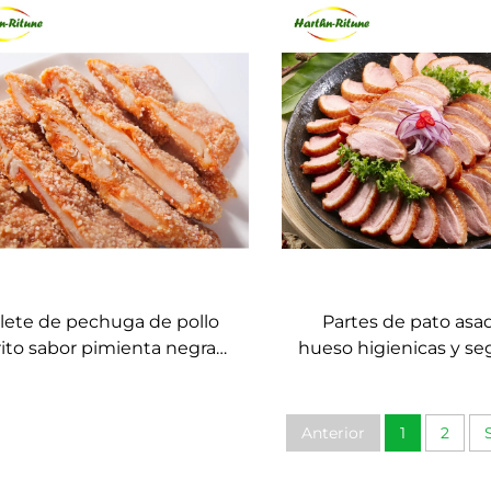
para fondue y barbacoa
especialidad para pa
ilete de pechuga de pollo
Partes de pato asa
rito sabor pimienta negra
hueso higienicas y se
al con garantia de calidad al
rodajas
por mayor
Anterior
1
2