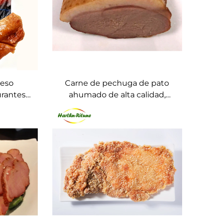
ueso
Carne de pechuga de pato
urantes
ahumado de alta calidad,
al para
congelada IQF, sin piel ni
 catering
hueso, para hoteles y catering