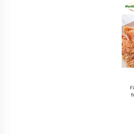
F
f
Hal