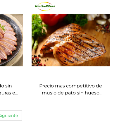
rrilla
higienicos
do sin
Precio mas competitivo de
guras en
muslo de pato sin hueso
congelado estilo Peking
Siguiente