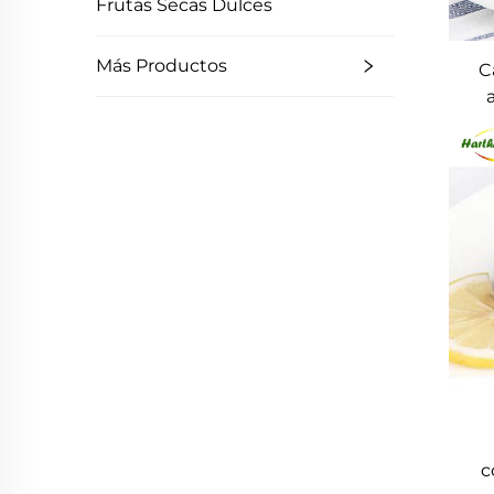
Frutas Secas Dulces
Más Productos
C
hue
h
c