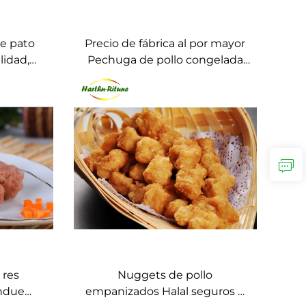
e pato
Precio de fábrica al por mayor
lidad,
Pechuga de pollo congelada
iel ni
sin hueso cuartos
catering
 res
Nuggets de pollo
ondue
empanizados Halal seguros e