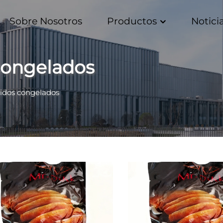
Sobre Nosotros
Productos
Notici
congelados
idos congelados