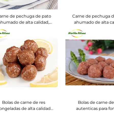
arne de pechuga de pato
Carne de pechuga d
ahumado de alta calidad,
ahumado de alta ca
congelada IQF, sin piel ni
congelada IQF, sin p
so, baja en grasa y sal, para
hueso, para hoteles y 
oteles, catering y cocina
Bolas de carne de res
Bolas de carne de
ongeladas de alta calidad
autenticas para f