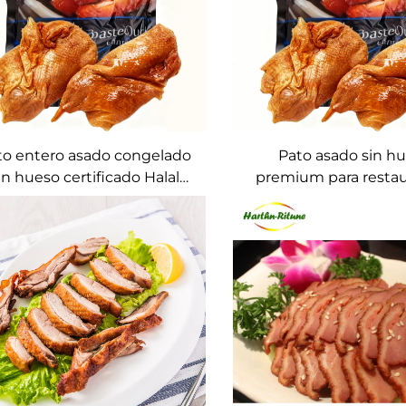
to entero asado congelado
Pato asado sin h
in hueso certificado Halal
premium para resta
pto y sanitario Estilo aves
listo para comer Ide
certificado Aves asadas
hoteles y servicios de