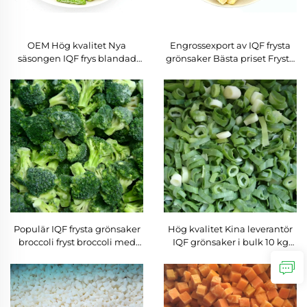
OEM Hög kvalitet Nya
Engrossexport av IQF frysta
säsongen IQF frys blandad
grönsaker Bästa priset Frysta
grönsakssallad Fryst mat
potatischips
Grönsaker
Populär IQF frysta grönsaker
Hög kvalitet Kina leverantör
broccoli fryst broccoli med
IQF grönsaker i bulk 10 kg
bra pris
IQF frysta vårlök