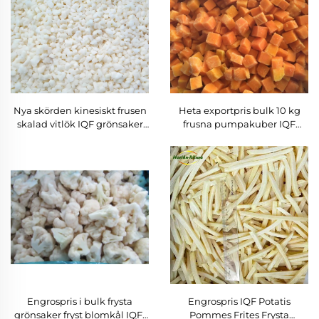
Nya skörden kinesiskt frusen
Heta exportpris bulk 10 kg
skalad vitlök IQF grönsaker
frusna pumpakuber IQF
frusna vitlöksklyftor
pumpa tärningar
Engrospris i bulk frysta
Engrospris IQF Potatis
grönsaker fryst blomkål IQF-
Pommes Frites Frysta