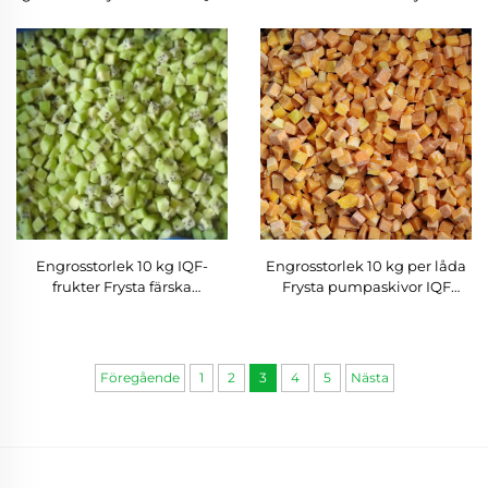
blomkål
Pommes Frites Leverantörer
Engrosstorlek 10 kg IQF-
Engrosstorlek 10 kg per låda
frukter Frysta färska
Frysta pumpaskivor IQF
kiwiskivor Pris
Pumpaskorvar Frysta
grönsaker
Föregående
1
2
3
4
5
Nästa