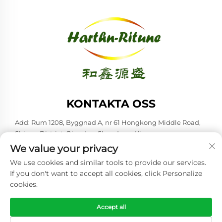
KONTAKTA OSS
Add: Rum 1208, Byggnad A, nr 61 Hongkong Middle Road,
Shinan District, Qingdao, Shandong, Kina
We value your privacy
Tel:
+86-53285879528
We use cookies and similar tools to provide our services.
E-post:
[email protected]
If you don't want to accept all cookies, click Personalize
cookies.
Upphovsrätt © 2026 Qingdao Harthn-ritune Corp., Ltd. Alla
rättigheter förbehållna. -
Integritetspolicy
Accept all