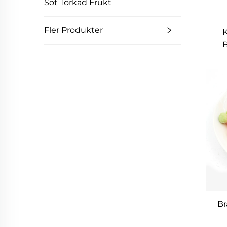
Söt Torkad Frukt
Fler Produkter
K
B
Br