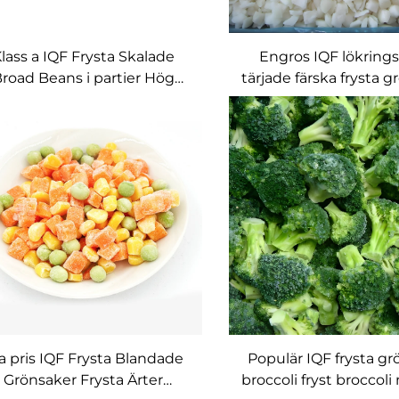
lass a IQF Frysta Skalade
Engros IQF lökrings
road Beans i partier Hög
tärjade färska frysta 
Kvalitet Frysta Grönsaker
pris
a pris IQF Frysta Blandade
Populär IQF frysta g
Grönsaker Frysta Ärter
broccoli fryst broccol