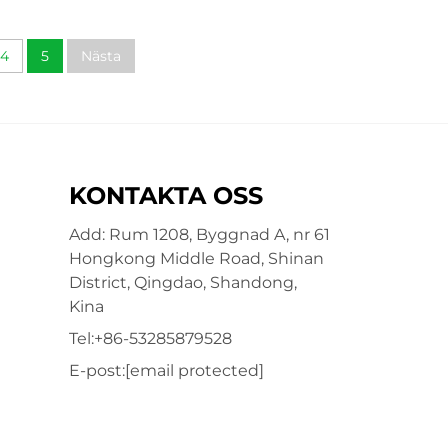
Frysta gröna sparris till salu
4
5
Nästa
KONTAKTA OSS
Add: Rum 1208, Byggnad A, nr 61
Hongkong Middle Road, Shinan
District, Qingdao, Shandong,
Kina
Tel:
+86-53285879528
E-post:
[email protected]