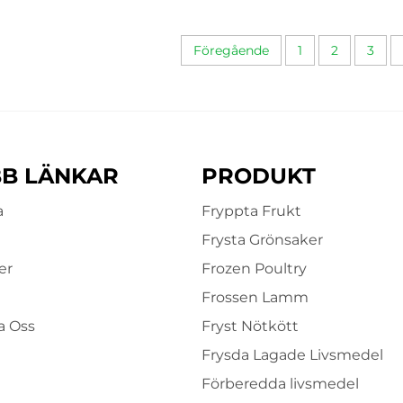
orotskuber Sötmaïs Halal
pris
Föregående
1
2
3
B LÄNKAR
PRODUKT
a
Fryppta Frukt
Frysta Grönsaker
er
Frozen Poultry
Frossen Lamm
a Oss
Fryst Nötkött
Frysda Lagade Livsmedel
Förberedda livsmedel