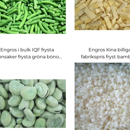
Engros i bulk IQF frysta
Engros Kina billig
önsaker frysta gröna bönor
fabrikspris fryst bam
frysta grönsaker
produkt