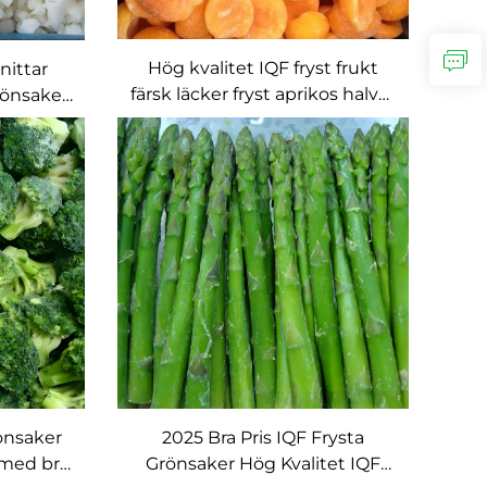
Hög kvalitet IQF fryst frukt
nittar
färsk läcker fryst aprikos halvor
grönsaker
i bulk
rönsaker
2025 Bra Pris IQF Frysta
i med bra
Grönsaker Hög Kvalitet IQF