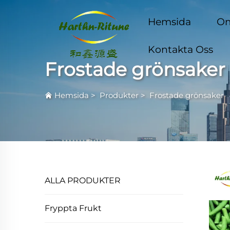
Hemsida
Om
Kontakta Oss
Frostade grönsaker
Hemsida
>
Produkter
>
Frostade grönsaker
ALLA PRODUKTER
Fryppta Frukt