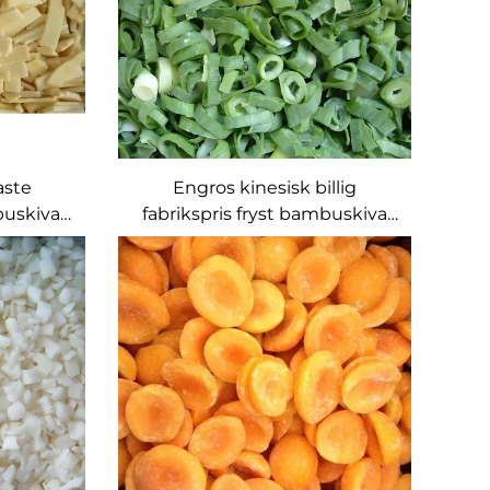
aste
Engros kinesisk billig
buskiva
fabrikspris fryst bambuskiva
produkt