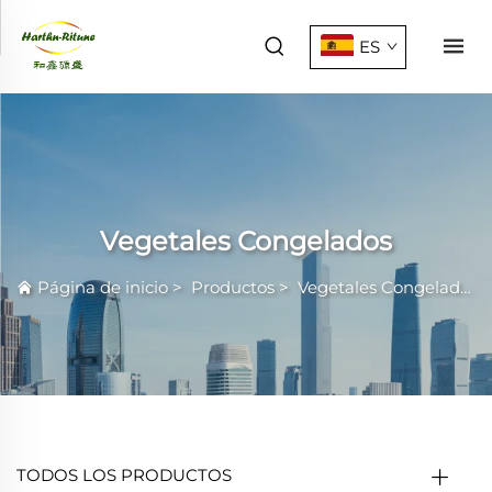
ES
Vegetales Congelados
Página de inicio
>
Productos
>
Vegetales Congelados
TODOS LOS PRODUCTOS