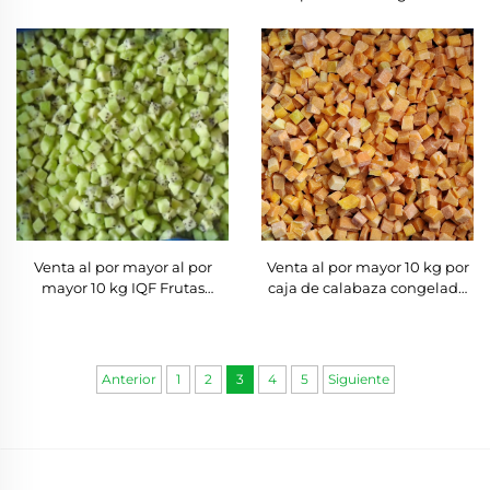
congeladas Coliflor
Proveedores de Papas Fritas
congelada Iqf Coliflor
congeladas
Venta al por mayor al por
Venta al por mayor 10 kg por
mayor 10 kg IQF Frutas
caja de calabaza congelada
congeladas Kiwi fresco en
en cubos IQF trozos de
cubos Precio
calabaza congelada Verduras
congeladas
Anterior
1
2
3
4
5
Siguiente