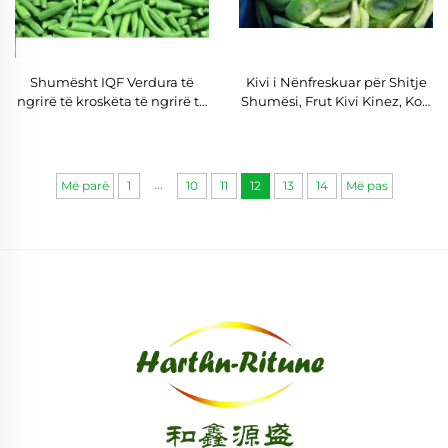
Shumësht IQF Verdura të
Kivi i Nënfreskuar për Shitje
ngrirë të kroskëta të ngrirë të
Shumësi, Frut Kivi Kinez, Korr
kroskëta Verdura të ngrirë
e Re
...
Më parë
1
10
11
12
13
14
Më pas