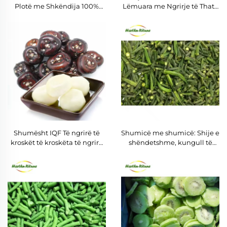
Plotë me Shkëndija 100%
Lëmuara me Ngrirje të Thate
Natyral, Të Ëmbël për Tregti
Mollë Çipsa të Fryrë të Kripura
Shumësi në Karton
të Shtypura të Halls
Shumësht IQF Të ngrirë të
Shumicë me shumicë: Shije e
kroskët të kroskëta të ngrirë
shëndetshme, kungull të
Verdura
ëmbël të pjekur në vakum, të
krëpëta