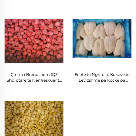
Çmim i Brendshëm IQF
Filetë të Ngrirë të Kokeve të
Shqiptarë të Nënfreskuar të
Lëvizshme pa Kockë pa
Pastrë, Çmim IQF Shqiptarë
Lëkurë me Cilësi të Lartë
të Nënfreskuar
Çmim i Mirë HALAL i
Përputhshëm