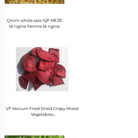
Çmim whole sale IQF MËZË
të ngrira Perime të ngrira
VF Vaccum Fried Dried Crispy Mixed
Vegetables
Beet,carrot,okra,pumpkin,potato,wax
Gourd Vegetable Chips Fried