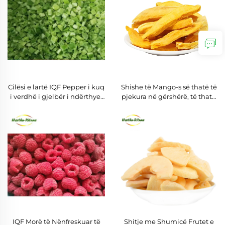
Cilësi e lartë IQF Pepper i kuq
Shishe të Mango-s së thatë të
i verdhë i gjelbër i ndërthyer
pjekura në gërshërë, të thata
me sasi të madhe IQF Pepper
nga ngrirja, të shijshme dhe
i ngrirë
të krëpëta
IQF Morë të Nënfreskuar të
Shitje me Shumicë Frutet e