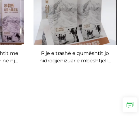
shtit me
Pije e trashë e qumështit jo
r në një
hidrogjenizuar e mbështjellë
prodhues
pije e trashë e qumështit të
mbështjellë prodhuesi i pijes
mund