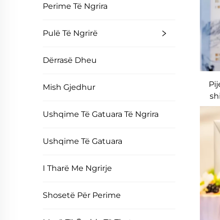
Perime Të Ngrira
Pulë Të Ngrirë
Dërrasë Dheu
Pi
Mish Gjedhur
sh
Ushqime Të Gatuara Të Ngrira
Ushqime Të Gatuara
I Tharë Me Ngrirje
Shosetë Për Perime