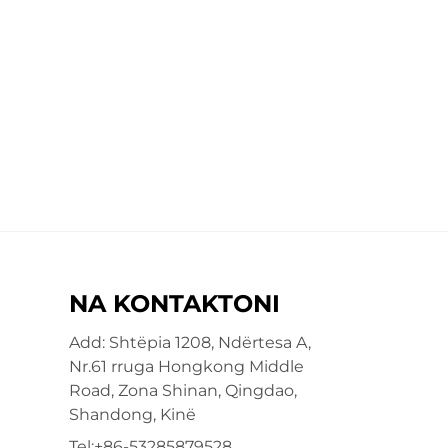
NA KONTAKTONI
Add: Shtëpia 1208, Ndërtesa A,
Nr.61 rruga Hongkong Middle
Road, Zona Shinan, Qingdao,
Shandong, Kinë
Tel:
+86-53285879528