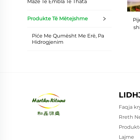
Mazë Të Ëmbla Të Thata
Produkte Të Mëtejshme
Pi
sh
ku
Piće Me Qumësht Me Erë, Pa
Hidrogjenim
LIDH
Faqja kr
Rreth N
Produkt
Lajme