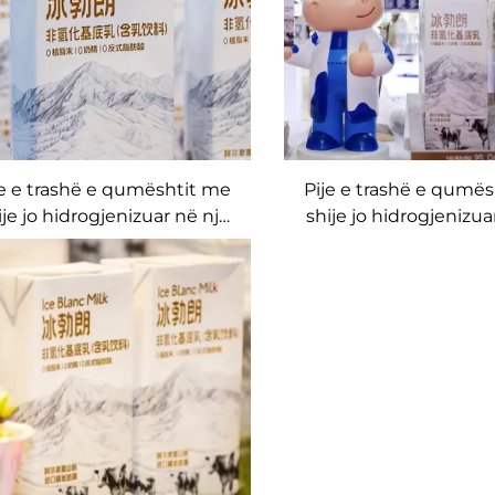
je e trashë e qumështit me
Pije e trashë e qumë
ije jo hidrogjenizuar në një
shije jo hidrogjenizua
kuti produkt premium i
kuti të mbështjellë 
qumështit të përpunuar
direkt