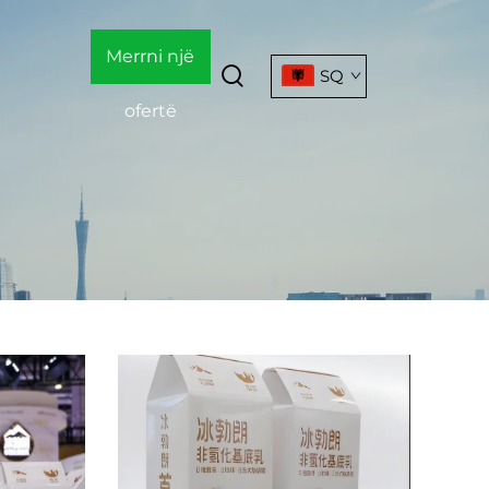
Merrni një
SQ
ofertë