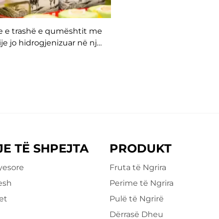
je e trashë e qumështit me
ije jo hidrogjenizuar në një
ti të mbështjellë prodhues
direkt
JE TË SHPEJTA
PRODUKT
yesore
Fruta të Ngrira
esh
Perime të Ngrira
et
Pulë të Ngrirë
Dërrasë Dheu