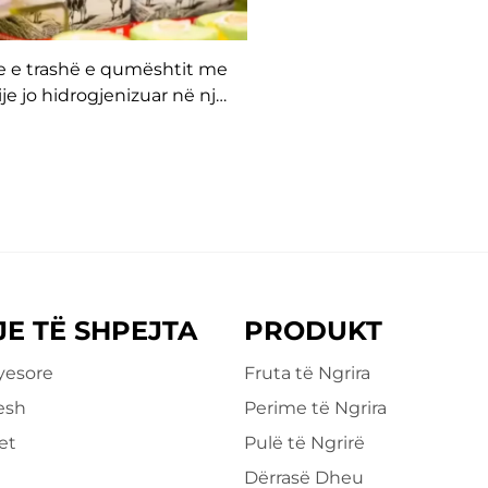
je e trashë e qumështit me
ije jo hidrogjenizuar në një
ti të mbështjellë prodhues
direkt
JE TË SHPEJTA
PRODUKT
yesore
Fruta të Ngrira
esh
Perime të Ngrira
et
Pulë të Ngrirë
Dërrasë Dheu