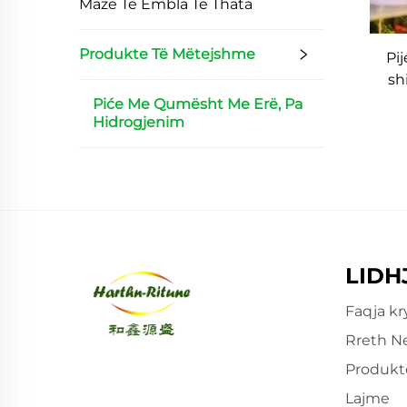
Mazë Të Ëmbla Të Thata
Produkte Të Mëtejshme
Pi
sh
ku
Piće Me Qumësht Me Erë, Pa
Hidrogjenim
LIDH
Faqja kr
Rreth N
Produkt
Lajme