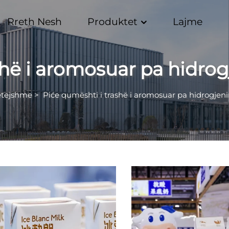
Rreth Nesh
Produktet
Lajme
shë i aromosuar pa hidro
ëtejshme
>
Piće qumështi i trashë i aromosuar pa hidrogjen