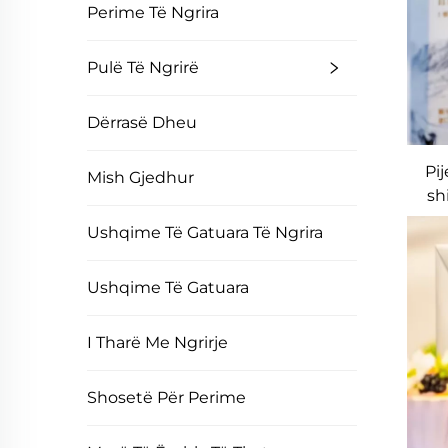
Perime Të Ngrira
Pulë Të Ngrirë
Dërrasë Dheu
Pi
Mish Gjedhur
sh
Ushqime Të Gatuara Të Ngrira
Ushqime Të Gatuara
I Tharë Me Ngrirje
Shosetë Për Perime