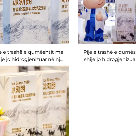
je e trashë e qumështit me
Pije e trashë e qumë
ije jo hidrogjenizuar në një
shije jo hidrogjenizua
kuti produkt premium i
kuti të mbështjellë 
qumështit të përpunuar
direkt