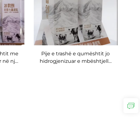
shtit me
Pije e trashë e qumështit jo
r në një
hidrogjenizuar e mbështjellë
prodhues
pije e trashë e qumështit të
mbështjellë prodhuesi i pijes
mund