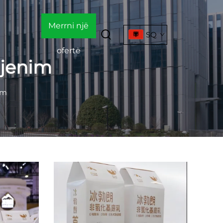
Merrni një
SQ
ofertë
gjenim
im