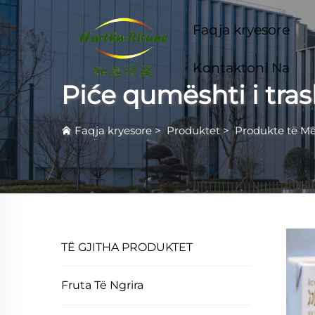
Faqja kryesore
Kontaktoni Na
Piće qumështi i tra
Faqja kryesore
>
Produktet
>
Produkte të M
TË GJITHA PRODUKTET
Fruta Të Ngrira