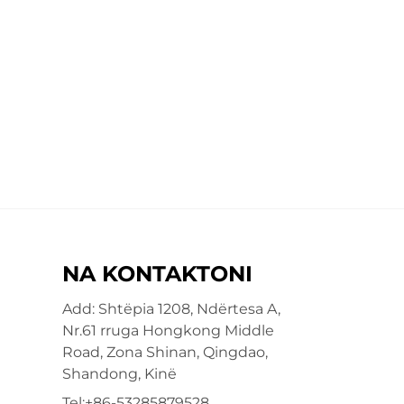
NA KONTAKTONI
Add: Shtëpia 1208, Ndërtesa A,
Nr.61 rruga Hongkong Middle
Road, Zona Shinan, Qingdao,
Shandong, Kinë
Tel:
+86-53285879528