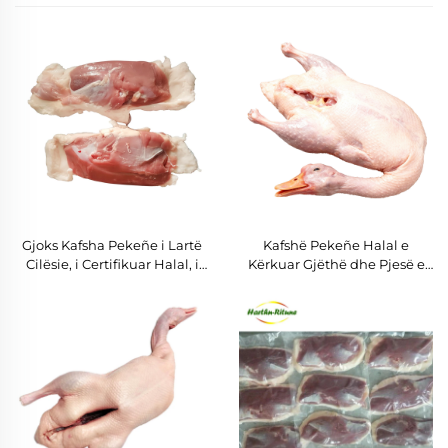
Gjoks Kafsha Pekeñe i Lartë
Kafshë Pekeñe Halal e
Cilësie, i Certifikuar Halal, i
Kërkuar Gjëthë dhe Pjesë e
Fresh Frozen, në Sasi të
Ngrirë, Cilësi e Garantuar,
Madhe për Shitje në Sasi
Furnizim në Sasi për
Distribuitorë Globalë