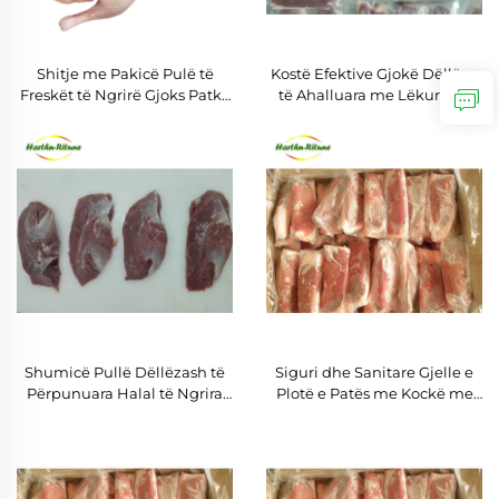
Shitje me Pakicë Pulë të
Kostë Efektive Gjokë Dëllëze
Freskët të Ngrirë Gjoks Patke
të Ahalluara me Lëkurë pa
Me Cilësi të Lartë për Eksport
Kockë me Çmim të Shumicës
Shumicë Pullë Dëllëzash të
Siguri dhe Sanitare Gjelle e
Përpunuara Halal të Ngrira
Plotë e Patës me Kockë me
Ifq
Lëkurë të Plotë/Gjuhë me
Kockë me Lëkurë të
Plotë/Këmbë/Pata me Halal