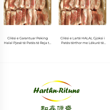
Cilësi e Garantuar Peking
Cilësi e Lartë HALAL Gjoksi i
Halal Pjesë të Patës të Reja të
Patës tërthor me Lëkurë të
Ngrira Zemër/Veshkë/Gjoksi
Shkëputur pa Kockë
Kofshë Mish/Steak