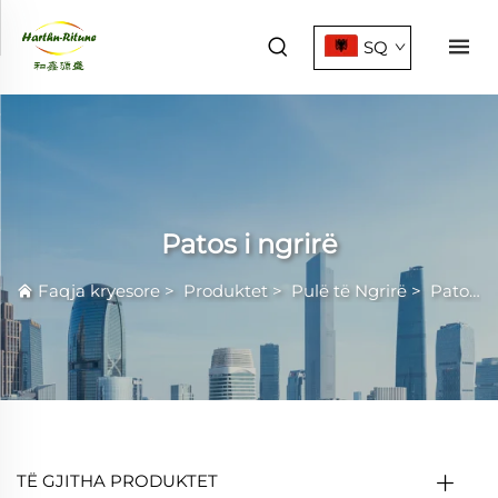
SQ
Patos i ngrirë
Faqja kryesore
>
Produktet
>
Pulë të Ngrirë
>
Patos i ngrirë
TË GJITHA PRODUKTET