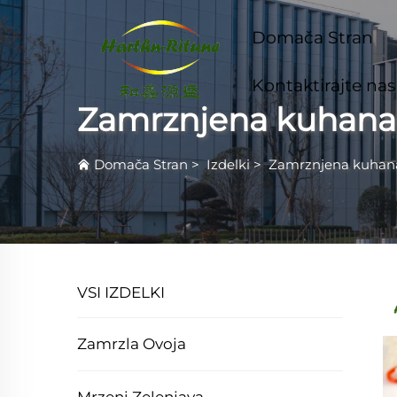
Domača Stran
Kontaktirajte nas
Zamrznjena kuhana
Domača Stran
>
Izdelki
>
Zamrznjena kuhan
VSI IZDELKI
Zamrzla Ovoja