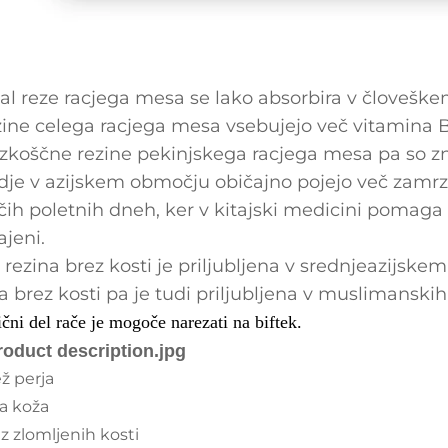
al reze racjega mesa se lako absorbira v človeške
ine celega racjega mesa vsebujejo več vitamina B
zkoščne rezine pekinjskega racjega mesa pa so z
dje v azijskem območju običajno pojejo več zamrz
čih poletnih dneh, ker v kitajski medicini pomaga 
ajeni.
 rezina brez kosti je priljubljena v srednjeazijsk
a brez kosti pa je tudi priljubljena v muslimanski
čni del rače je mogoče narezati na biftek.
ž perja
la koža
z zlomljenih kosti