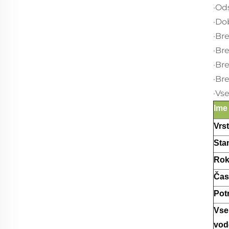
·Od
·Do
·Br
·Br
·Br
·Br
·Vs
Ime
Vrs
Sta
Rok
Čas
Potr
Vse
vod