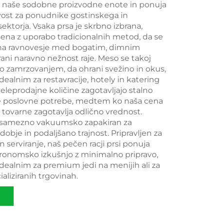
 naše sodobne proizvodne enote in ponuja
ost za ponudnike gostinskega in
ektorja. Vsaka prsa je skrbno izbrana,
ena z uporabo tradicionalnih metod, da se
na ravnovesje med bogatim, dimnim
ani naravno nežnost raje. Meso se takoj
o zamrzovanjem, da ohrani svežino in okus,
idealnim za restavracije, hotely in katering
 veleprodajne količine zagotavljajo stalno
e poslovne potrebe, medtem ko naša cena
tovarne zagotavlja odlično vrednost.
osamezno vakuumsko zapakiran za
bje in podaljšano trajnost. Pripravljen za
 serviranje, naš pečen racji prsi ponuja
ronomsko izkušnjo z minimalno pripravo,
idealnim za premium jedi na menijih ali za
ializiranih trgovinah.