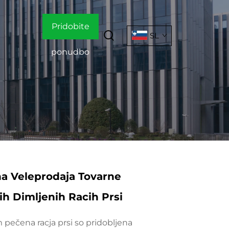
Pridobite
SL
ponudbo
a Veleprodaja Tovarne
h Dimljenih Racih Prsi
pečena racja prsi so pridobljena