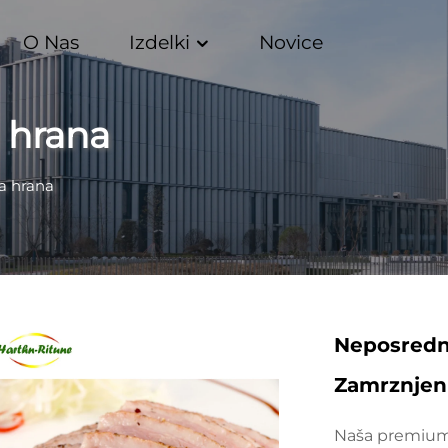
O Nas
Izdelki
Novice
 hrana
a hrana
Neposredn
Zamrznjeni
Naša premium 