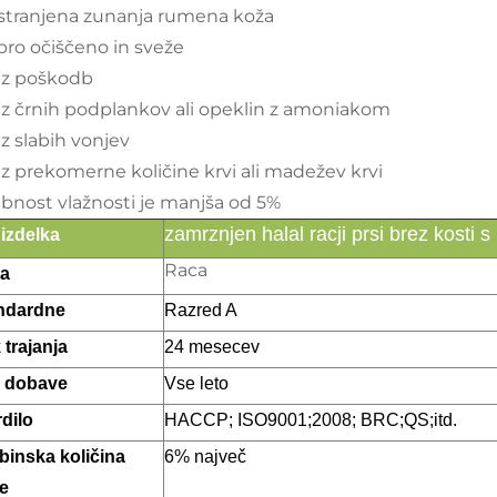
stranjena zunanja rumena koža
bro očiščeno in sveže
ez poškodb
ez črnih podplankov ali opeklin z amoniakom
ez slabih vonjev
ez prekomerne količine krvi ali madežev krvi
ebnost vlažnosti je manjša od 5%
zamrznjen halal racji prsi brez kosti s
 izdelka
Raca
ta
ndardne
Razred A
 trajanja
24 mesecev
 dobave
Vse leto
dilo
HACCP; ISO9001;2008; BRC;QS;itd.
binska količina
6% največ
e