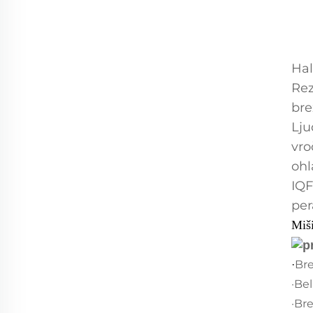
Hal
Rez
bre
Lju
vro
ohl
IQF
per
Miši
Bre
·
·Be
·Bre