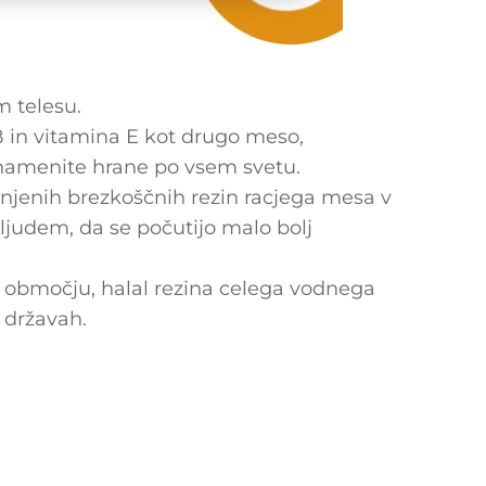
m telesu.
 in vitamina E kot drugo meso,
namenite hrane po vsem svetu.
njenih brezkoščnih rezin racjega mesa v
ljudem, da se počutijo malo bolj
em območju, halal rezina celega vodnega
h državah.