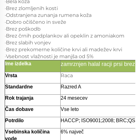
·Bela koža
·Brez zlomljenih kosti
·Odstranjena zunanja rumena koža
·Dobro očiščeno in sveže
·Brez poškodb
·Brez črnih podplankov ali opeklin z amoniakom
·Brez slabih vonjev
·Brez prekomerne količine krvi ali madežev krvi
·Vsebnost vlažnosti je manjša od 5%
Ime izdelka
zamrznjen halal racji prsi brez k
Raca
Vrsta
Standardne
Razred A
Rok trajanja
24 mesecev
Čas dobave
Vse leto
Potrdilo
HACCP; ISO9001;2008; BRC;QS;it
Vsebinska količina
6% največ
vode