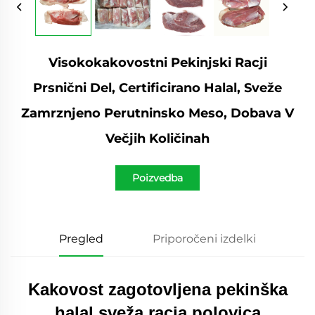
Visokokakovostni Pekinjski Racji
Prsnični Del, Certificirano Halal, Sveže
Zamrznjeno Perutninsko Meso, Dobava V
Večjih Količinah
Poizvedba
Pregled
Priporočeni izdelki
Kakovost zagotovljena pekinška
halal sveža racja polovica