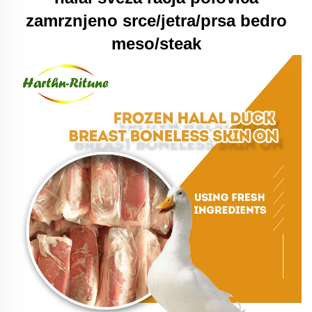
zamrznjeno srce/jetra/prsa bedro
meso/steak