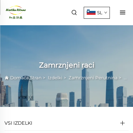
SL
Zamrznjeni raci
Domača Stran
>
Izdelki
>
Zamrznjeni Perutnina
>
Zamr
VSI IZDELKI