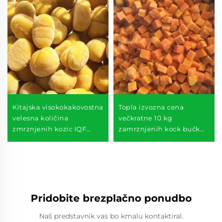
Kitajska visokokakovostna
Topla izvozna cena
velesna količina
večkratne 10 kg
zmrznjenih kozic IQF
zamrznjenih kock bučk
olupljena kozica na voljo
IQF bučke narezane
Pridobite brezplačno ponudbo
Naš predstavnik vas bo kmalu kontaktiral.