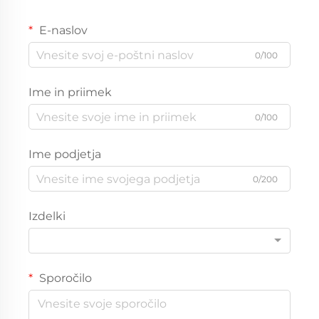
E-naslov
0/100
Ime in priimek
0/100
Ime podjetja
0/200
Izdelki
Sporočilo