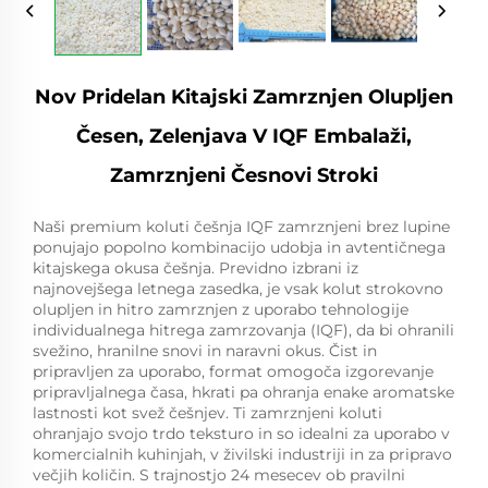
Nov Pridelan Kitajski Zamrznjen Olupljen
Česen, Zelenjava V IQF Embalaži,
Zamrznjeni Česnovi Stroki
Naši premium koluti češnja IQF zamrznjeni brez lupine
ponujajo popolno kombinacijo udobja in avtentičnega
kitajskega okusa češnja. Previdno izbrani iz
najnovejšega letnega zasedka, je vsak kolut strokovno
olupljen in hitro zamrznjen z uporabo tehnologije
individualnega hitrega zamrzovanja (IQF), da bi ohranili
svežino, hranilne snovi in naravni okus. Čist in
pripravljen za uporabo, format omogoča izgorevanje
pripravljalnega časa, hkrati pa ohranja enake aromatske
lastnosti kot svež češnjev. Ti zamrznjeni koluti
ohranjajo svojo trdo teksturo in so idealni za uporabo v
komercialnih kuhinjah, v živilski industriji in za pripravo
večjih količin. S trajnostjo 24 mesecev ob pravilni