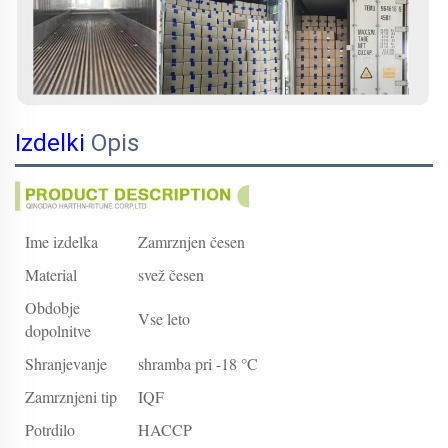
Izdelki
Opis
Ime izdelka
Zamrznjen česen
Material
svež česen
Obdobje
Vse leto
dopolnitve
Shranjevanje
shramba pri -18 °C
Zamrznjeni tip
IQF
Potrdilo
HACCP