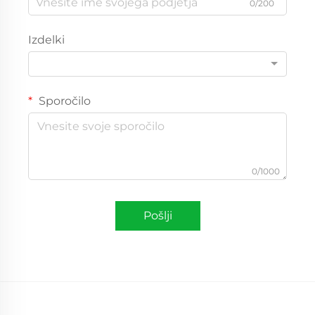
0/200
Izdelki
Sporočilo
0/1000
Pošlji