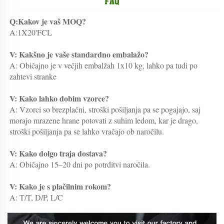
Q:Kakov je vaš MOQ? 
A:1X20'FCL 
V: Kakšno je vaše standardno embalažo? 
A: Običajno je v večjih embalžah 1x10 kg, lahko pa tudi po 
zahtevi stranke 
V: Kako lahko dobim vzorce? 
A: Vzorci so brezplačni, stroški pošiljanja pa se pogajajo, saj 
morajo mrazene hrane potovati z suhim ledom, kar je drago, 
stroški pošiljanja pa se lahko vračajo ob naročilu. 
V: Kako dolgo traja dostava? 
A: Običajno 15–20 dni po potrditvi naročila. 
V: Kako je s plačilnim rokom? 
A: T/T, D/P, L/C 