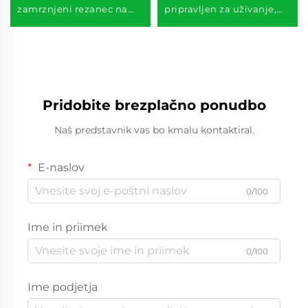
zamrznjeni rezanec na
pripravljen za uživanje,
rezance
idealen za hotele in
catering storitve
Pridobite brezplačno ponudbo
Naš predstavnik vas bo kmalu kontaktiral.
E-naslov
0/100
Ime in priimek
0/100
Ime podjetja