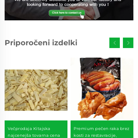
Priporočeni izdelki
Večprodaja Kitajska
Premium pečen raka brez
najcenejša tovarna cena
kosti za restavracije,