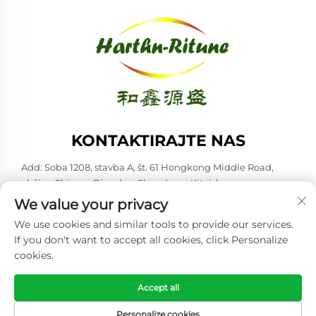
KONTAKTIRAJTE NAS
Add: Soba 1208, stavba A, št. 61 Hongkong Middle Road,
občina Shinan, Qingdao, Shandong, Kitajska
We value your privacy
Tel:
+86-53285879528
We use cookies and similar tools to provide our services.
E-pošta:
[email protected]
If you don't want to accept all cookies, click Personalize
cookies.
Avtorske pravice © 2026 Qingdao Harthn-ritune Corp., Ltd. Vse
pravice pridržane. -
Politika zasebnosti
Accept all
Personalize cookies