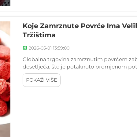
Koje Zamrznute Povrće Ima Veli
Tržištima
2026-05-01 13:59:00
Globalna trgovina zamrznutim povrćem zabilj
desetljeća, što je potaknuto promjenom pot
logistici hladnog lanca i povećanom potra
POKAŽI VIŠE
prehrambenim proizvodima. Izvozno tržište.