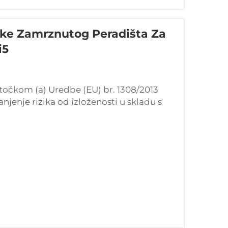
ike Zamrznutog Peradišta Za
i5
 točkom (a) Uredbe (EU) br. 1308/2013
njenje rizika od izloženosti u skladu s
U) br. 1370/2013. Kompleksnost