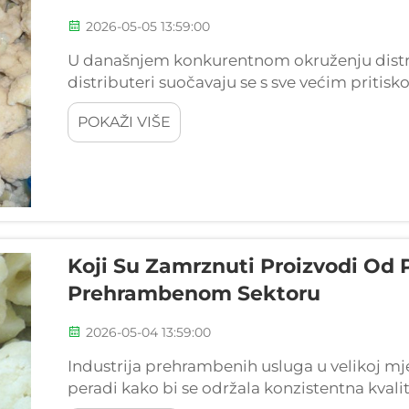
2026-05-05 13:59:00
U današnjem konkurentnom okruženju distrib
distributeri suočavaju se s sve većim pritis
istodobno održavaju kvalitetu proizvoda i z
POKAŽI VIŠE
je postalo strateško rješenje koje...
Koji Su Zamrznuti Proizvodi Od P
Prehrambenom Sektoru
2026-05-04 13:59:00
Industrija prehrambenih usluga u velikoj m
peradi kako bi se održala konzistentna kvalit