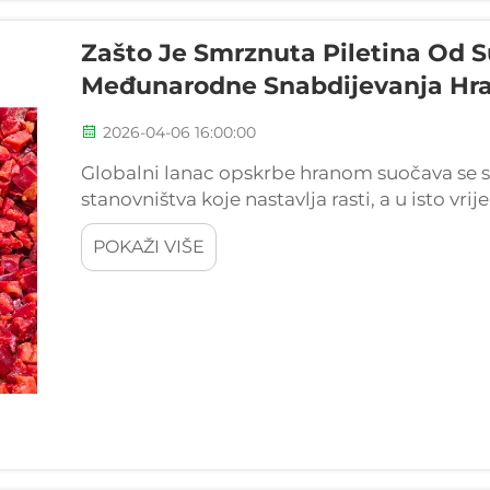
Zašto Je Smrznuta Piletina Od 
Međunarodne Snabdijevanja H
2026-04-06 16:00:00
Globalni lanac opskrbe hranom suočava se s
stanovništva koje nastavlja rasti, a u isto vr
nesigurnostima, ekonomskim fluktuacijama
POKAŽI VIŠE
ovom složenom krajoliku, zamrznuta peradi h