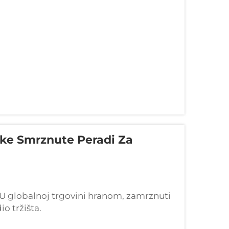
storanima, hotelima, ugostiteljskim
mijem...
ke Smrznute Peradi Za
 U globalnoj trgovini hranom, zamrznuti
o tržišta.