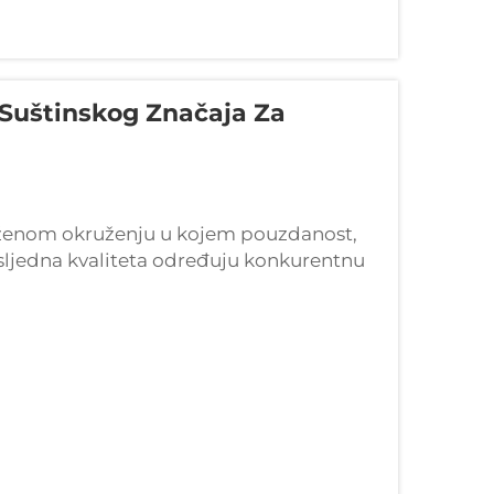
 Suštinskog Značaja Za
oženom okruženju u kojem pouzdanost,
osljedna kvaliteta određuju konkurentnu
orijama kojima se trguje u svijetu,