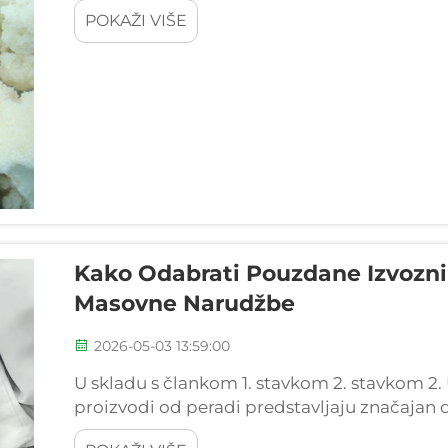
ispunili različiti zahtjevi za jelovnikom u re
POKAŽI VIŠE
tvrtkama i institucionalnim objektima. Razu
Kako Odabrati Pouzdane Izvozni
Masovne Narudžbe
2026-05-03 13:59:00
U skladu s člankom 1. stavkom 2. stavkom 2.
proizvodi od peradi predstavljaju značajan di