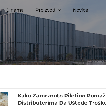
O nama
Proizvodi
Novice
Kako Zamrznuto Piletino Pomaž
Distributerima Da Uštede Trošk