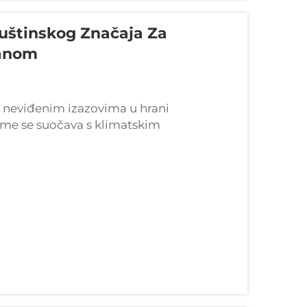
Suštinskog Značaja Za
ranom
 neviđenim izazovima u hrani
ijeme se suočava s klimatskim
 i promjenama potražnje potrošača. U
...