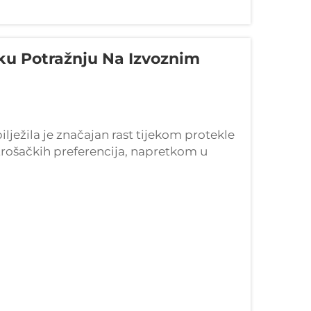
ku Potražnju Na Izvoznim
ežila je značajan rast tijekom protekle
rošačkih preferencija, napretkom u
žnjom za pogodnim, hranjivim
..