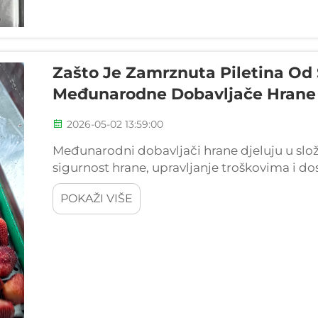
Zašto Je Zamrznuta Piletina Od
Međunarodne Dobavljače Hrane
2026-05-02 13:59:00
Međunarodni dobavljači hrane djeluju u sl
sigurnost hrane, upravljanje troškovima i d
prednost. Među različitim proteinskim kateg
POKAŽI VIŠE
zamrznuta peradica je postala...