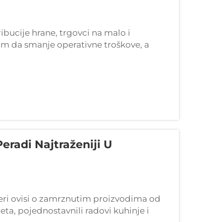
ucije hrane, trgovci na malo i
kom da smanje operativne troškove, a
adovoljstvo kupaca. Zamrznuto piletino
eradi Najtraženiji U
jeri ovisi o zamrznutim proizvodima od
eta, pojednostavnili radovi kuhinje i