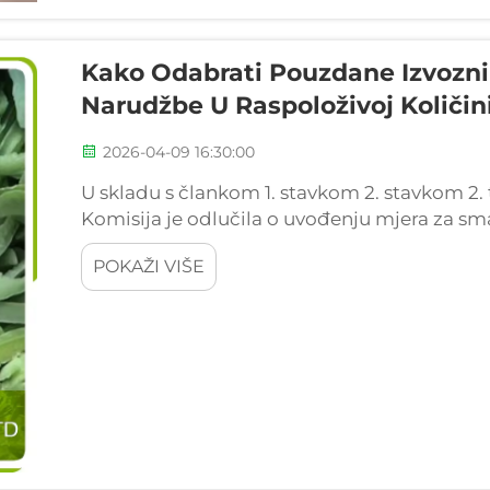
Kako Odabrati Pouzdane Izvozn
Narudžbe U Raspoloživoj Količin
2026-04-09 16:30:00
U skladu s člankom 1. stavkom 2. stavkom 2.
Komisija je odlučila o uvođenju mjera za sma
člankom 2. stavkom 2. točkom (a) Uredbe (E
POKAŽI VIŠE
međunarodne smrznute piletine...