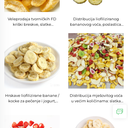
Veleprodaja tvorničkih FD
Distribucija liofiliziranog
kriški breskve, slatke
bananovog voća, poslastica,
liofilizirane žute breskve,
krompirići od slatkog
konzervirana poslastica u
krumpira, borovnica, mango
pakiranju velikih količina
u kriškama, dobra cijena,
očuvan okus, prodaja
Hrskave liofilizirane banane /
Distribucija mješovitog voća
kocke za pečenje i jogurt,
u većim količinama: slatka
biljna bez glutena zdrava
jagoda, banana, kiwi,
poslastica, dobra cijena,
smokva, crveni datum,
liofilizirana bananska
jabuka, plod zmaja,
poslastica
borovnica; za recepte s