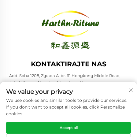
KONTAKTIRAJTE NAS
Add: Soba 1208, Zgrada A, br. 61 Hongkong Middle Road,
četvrt Shinan, Qingdao, Shandong, Kina
We value your privacy
-Tel:
+86-53285879528
We use cookies and similar tools to provide our services.
E-mail:
[email protected]
If you don't want to accept all cookies, click Personalize
cookies.
Copyright © 2026 Qingdao Harthn-ritune Corp., Ltd. Sva prava
su rezervirana. -
Politika privatnosti
Accept all