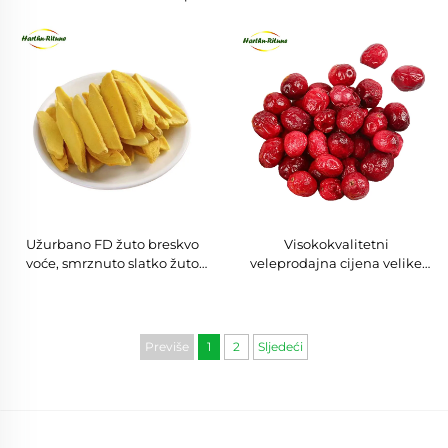
slatko voće hrskavi smrznuto
jagoda sušeno voće
sušeni komadići jabuke
smrznutim sušenjem sušene
jagode voće
Užurbano FD žuto breskvo
Visokokvalitetni
voće, smrznuto slatko žuto
veleprodajna cijena velike
breskvo voće
količine dehidrirane
smrznute brusnice
Previše
1
2
Sljedeći