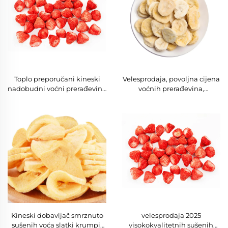
poslasticama
Toplo preporučani kineski
Velesprodaja, povoljna cijena
nadobudni voćni prerađevine
voćnih prerađevina,
FD, smrznuto sušena jagoda
smrznuto sušena banana,
suha smrznuta banana za
prodaju
Kineski dobavljač smrznuto
velesprodaja 2025
sušenih voća slatki krumpir
visokokvalitetnih sušenih