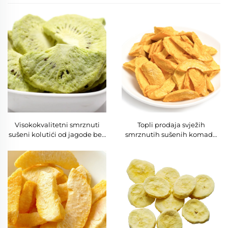
Visokokvalitetni smrznuti
Topli prodaja svježih
sušeni kolutići od jagode bez
smrznutih sušenih komada
dodataka, rezani, vakuumsko
žute breskve, kriški žute
pakiranje, pakiranje u skladu
breskve, svježeg sušenog
voća u veleprodaji, postupak
liofilizacije