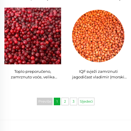
zamrznuta borovnica IQF
zamrznuto voće Zamrznuta
borovnica povoljna cijena IQF
borovnica IQF borovnica
zatvorena svježina
Velikom pakovanju za
zamrznuto voće
globalne distributere
Toplo preporučeno,
IQF svježi zamrznuti
zamrznuto voće, velika
jagodičast vladimir (morski
količina, 10 kg, IQF brusnica,
trn), veleprodajna cijena, IQF
slatke cijele crvene bobice
zamrznuto voće, velika
brusnice, najbolja cijena za
količina, 10 kg, zamrznuti
veleprodaju
morski trn
Previše
1
2
3
Sljedeći