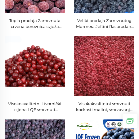
Topla prodaja Zamrznuta
Veliki prodaja Zamrznutog
crvena borovnica svježa
Murmera Jeftini Rasprodani
borovnica Iqf borovnica
Novi usjevi Solana
veleprodaja Zamrznuta
Konzervirana Cijela
crvena borovnica
Zamrznuta Murmera
Visokokvalitetni i tvornički
Visokokvalitetni smrznuti
cijena LQF smrznuti
kockasti malini, smrzavanje
mješoviti brusnici certificirani
IQF, izravno s tvornice, toplo
po HACCP-u, rasutih 10 kg,
prodavana ambalaža, voće,
smrznuto voće metodom IQF
niska cijena