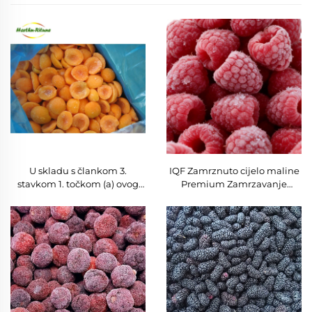
U skladu s člankom 3.
IQF Zamrznuto cijelo maline
stavkom 1. točkom (a) ovog
Premium Zamrzavanje
članka, za proizvodnju
maline Voće u rasprodati za
proizvoda koji sadrže:
veleprodaju i maloprodaju