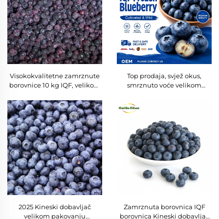
Visokokvalitetne zamrznute
Top prodaja, svjež okus,
borovnice 10 kg IQF, velikom
smrznuto voće velikom
paketu, povoljna cijena
paketu, IQF smrznute
borovnice visoke kvalitete
2025 Kineski dobavljač
Zamrznuta borovnica IQF
velikom pakovanju
borovnica Kineski dobavljač