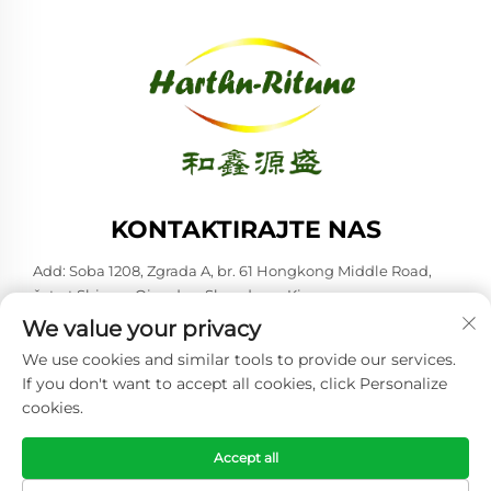
KONTAKTIRAJTE NAS
Add: Soba 1208, Zgrada A, br. 61 Hongkong Middle Road,
četvrt Shinan, Qingdao, Shandong, Kina
We value your privacy
-Tel:
+86-53285879528
We use cookies and similar tools to provide our services.
E-mail:
[email protected]
If you don't want to accept all cookies, click Personalize
cookies.
Copyright © 2026 Qingdao Harthn-ritune Corp., Ltd. Sva prava
su rezervirana. -
Politika privatnosti
Accept all