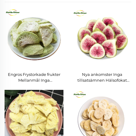
Engros Frystorkade frukter
Nya ankomster Inga
Mellanmål Inga
tillsatsämnen Hälsofokat
tillsatsämnen Frystorkad
mellanmål Frystorkade fikon
kiwifrukt
Torkade frukter