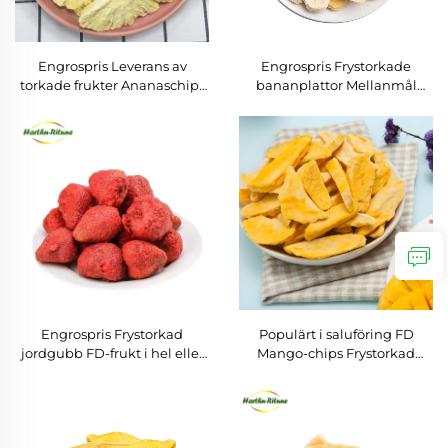
Engrospris Leverans av
Engrospris Frystorkade
torkade frukter Ananaschips
bananplattor Mellanmål
Frystorkade ananasplattor
Vakuumfrystorkade
bananchips
Engrospris Frystorkad
Populärt i saluföring FD
jordgubb FD-frukt i hel eller
Mango-chips Frystorkad
tärnad Frystorkad
mango Lekker hälsosam
jordgubbsbitar
mellanmål