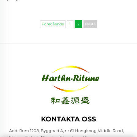
röd datum äpple frystorkade
blandade frukter
Föregående
1
2
Nästa
KONTAKTA OSS
Add: Rum 1208, Byggnad A, nr 61 Hongkong Middle Road,