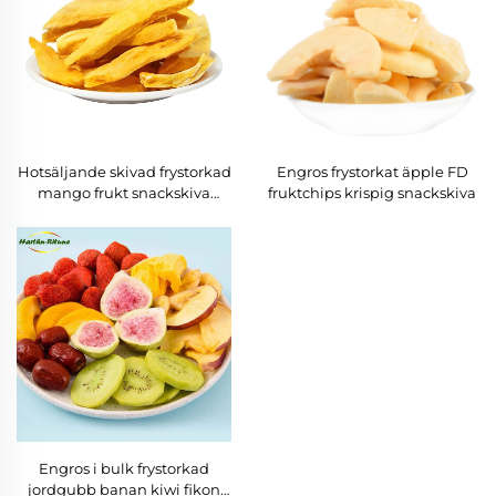
Hotsäljande skivad frystorkad
Engros frystorkat äpple FD
mango frukt snackskiva
fruktchips krispig snackskiva
krispigt frysorkat mangoskiva
Engros i bulk frystorkad
jordgubb banan kiwi fikon