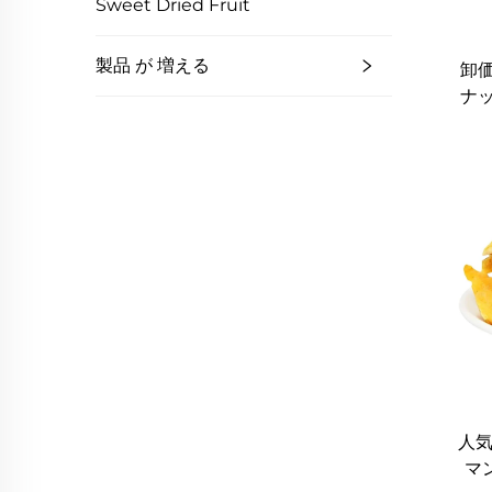
Sweet Dried Fruit
製品 が 増える
卸
ナ
人気
マ