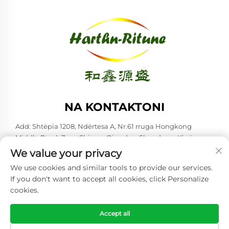
NA KONTAKTONI
Add: Shtëpia 1208, Ndërtesa A, Nr.61 rruga Hongkong
Middle Road, Zona Shinan, Qingdao, Shandong, Kinë
We value your privacy
Tel:
+86-53285879528
We use cookies and similar tools to provide our services.
E-mail:
[email protected]
If you don't want to accept all cookies, click Personalize
cookies.
Copyright © 2026 Qingdao Harthn-ritune Corp., Ltd. Të gjitha të
drejtat rezervohen. -
Politika e Privatësisë
Accept all