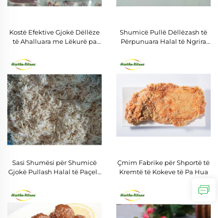
Kostë Efektive Gjokë Dëllëze
Shumicë Pullë Dëllëzash të
të Ahalluara me Lëkurë pa
Përpunuara Halal të Ngrira
Kockë me Çmim të Shumicës
Ifq
Sasi Shumësi për Shumicë
Çmim Fabrike për Shportë të
Gjokë Pullash Halal të Paçelë
Kremtë të Kokeve të Pa Hua
dhe pa Kockë