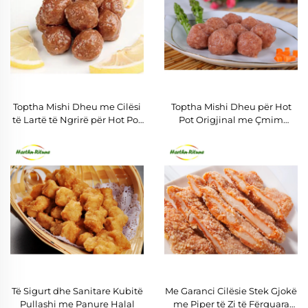
Toptha Mishi Dheu me Cilësi
Toptha Mishi Dheu për Hot
të Lartë të Ngrirë për Hot Pot
Pot Origjinal me Çmim
dhe Barbecue
Special për Grilim
Të Sigurt dhe Sanitare Kubitë
Me Garanci Cilësie Stek Gjokë
Pullashi me Panure Halal
me Piper të Zi të Fërguara