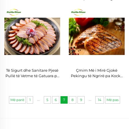
Halal për Shumicë
Të Sigurt dhe Sanitare Pjesë
Çmim Më i Mirë Gjokë
Pullë të Vetme të Gatuara pa
Pekingu të Ngrirë pa Kockë
Kockë të Prera
të Prera nga Këmbët e Pullës
...
...
Më parë
1
5
6
7
8
9
14
Më pas