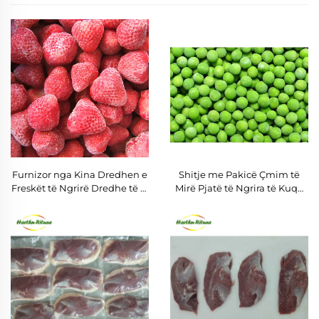
Furnizor nga Kina Dredhen e
Shitje me Pakicë Çmim të
Freskët të Ngrirë Dredhe të Zi
Mirë Pjatë të Ngrira të Kuqe
të Ngrira Fruta IQF
të Ngrira Pjatë të Ngrira