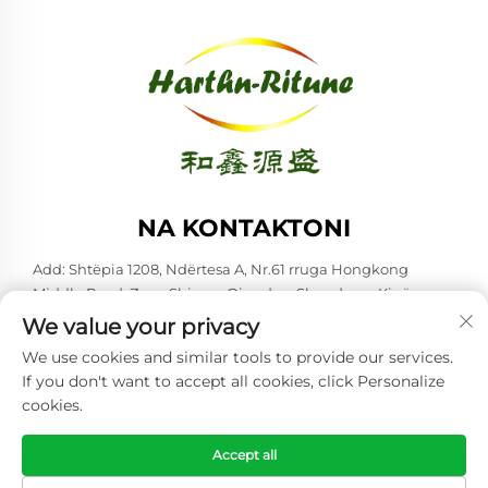
NA KONTAKTONI
Add: Shtëpia 1208, Ndërtesa A, Nr.61 rruga Hongkong
Middle Road, Zona Shinan, Qingdao, Shandong, Kinë
We value your privacy
Tel:
+86-53285879528
We use cookies and similar tools to provide our services.
E-mail:
[email protected]
If you don't want to accept all cookies, click Personalize
cookies.
Copyright © 2026 Qingdao Harthn-ritune Corp., Ltd. Të gjitha të
drejtat rezervohen. -
Politika e Privatësisë
Accept all