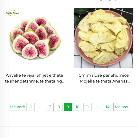
Cranberry e ngrirë
shtesa të kimike, të thata nga
ngrirja, fruta kiwi
Arivalle të reja: Shijet e thata
Çmim i Lirë për Shumicë
të shëndetshme, të thata nga
Mbjella të thata Ananas
ngrirja, pa shtesa të fiksuara
Vajëza të Ananasi të Lëmuar
me Tharje të Ngrirë
...
...
Më parë
1
7
8
9
10
11
14
Më pas