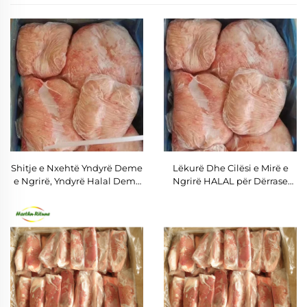
Shitje e Nxehtë Yndyrë Deme
Lëkurë Dhe Cilësi e Mirë e
e Ngrirë, Yndyrë Halal Demi,
Ngrirë HALAL për Dërrase
Yndyrë e Dëmave për Shitje
Dhe Vakërra të Ngrirë të
Dërrasave të Lezuar për
Shitje