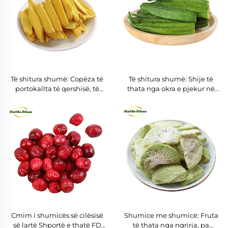
Të shitura shumë: Copëza të
Të shitura shumë: Shije të
portokallta të qershisë, të
thata nga okra e pjekur në
thata nga ngrirja, të ëmbël,
vakum, të gjata, të krëpëta
fruta të qershisë së ëmbël
Cmim i shumicës së cilësisë
Shumice me shumicë: Fruta
së lartë Shportë e thatë FD
të thata nga ngrirja, pa