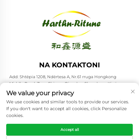
NA KONTAKTONI
Add: Shtëpia 1208, Ndërtesa A, Nr.61 rruga Hongkong
Middle Road, Zona Shinan, Qingdao, Shandong, Kinë
We value your privacy
Tel:
+86-53285879528
We use cookies and similar tools to provide our services.
E-mail:
[email protected]
If you don't want to accept all cookies, click Personalize
cookies.
Copyright © 2026 Qingdao Harthn-ritune Corp., Ltd. Të gjitha të
drejtat rezervohen. -
Politika e Privatësisë
Accept all