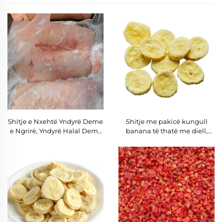
Shitje e Nxehtë Yndyrë Deme
Shitje me pakicë kungull
e Ngrirë, Yndyrë Halal Demi,
banana të thatë me diell,
Yndyrë e Dëmave për Shitje
chips patëllinj, bllokuar me
boronicë dhe mango, me
thikë, me çmim të mirë,
shijen e ruajtur, për shitje