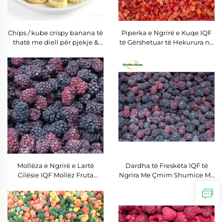
Chips / kube crispy banana të
Piperka e Ngrirë e Kuqe IQF
thatë me diell për pjekje &
të Gërshetuar të Hekurura në
jogurt, snack vegjan pa
Shkëmbës, Paketë e Madhe
gluten, i shëndetshëm, me
me Piper të Ngrirë IQF për
çmim të mirë, kungull
Eksport
banana të thatë me diell
Mollëza e Ngrirë e Lartë
Dardha të Freskëta IQF të
Cilësie IQF Mollëz Fruta
Ngrira Me Çmim Shumice Me
Çmim i Grosës së Plotë
Sasi Të Madhe Ushqyerëse
Nutritive Mollëz e Ngrirë IQF
Dardha të Ngrira IQF