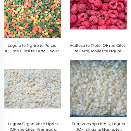
Legura të Ngrirë të Përzier
Mollëza të Plotë IQF me Cilësi
IQF me Cilësi të Lartë, Legura
të Lartë, Mollëz të Ngrirë,
të Tërë, Çmim i Mirë, Përzierje
Ambalazh i Madh me Çmim
Legurash
Konkurrues për Eksport
Legura Organike të Ngrira
Furnizues nga Kinia, Legura
IQF, me Cilësi Premium,
IQF, Shiqa të Ngrira, të