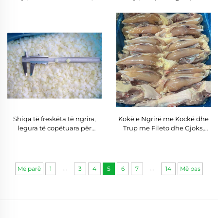
Shitje së Bashku me Sasi të
Kubizuara
Mëdha, Përfshirë Farë
Hekurudhe, Sprout të
Kubizuar, të Skrupllosur,
Halal, të Frymëzuar, Kub
Shiqa të freskëta të ngrira,
Kokë e Ngrirë me Kockë dhe
legura të copëtuara për
Trup me Fileto dhe Gjoks,
distribuitorë ushqimesh,
Halal, i Paketuar në Sasi të
zinxhirë tregtare dhe
Madhe, Me Çmim të Mirë
restorante
...
...
Më parë
1
3
4
5
6
7
14
Më pas