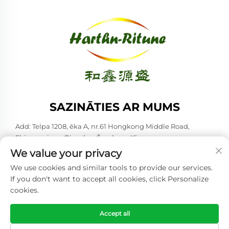
SAZINĀTIES AR MUMS
Add: Telpa 1208, ēka A, nr.61 Hongkong Middle Road,
Shinan rajons, Qingdao, Šanduna, Ķīna
We value your privacy
Tālrunis:
+86-53285879528
We use cookies and similar tools to provide our services.
E-pasts:
[email protected]
If you don't want to accept all cookies, click Personalize
cookies.
Autortiesības © 2026 Qingdao Harthn-ritune Corp., Ltd. Visas
tiesības rezervētas. -
Konfidencialitātes politika
Accept all