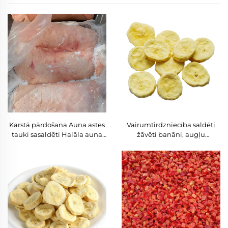
Karstā pārdošana Auna astes
Vairumtirdzniecība saldēti
tauki sasaldēti Halāla auna
žāvēti banāni, augļu
astes tauki Auna astes tauki
uzkošanas produkti, saldais
pārdošanai
kartupelis, šķēlītes,
liellopsaimniecības zilenes,
mango, laba cena, saglabāts
garšvielu piedāvājums