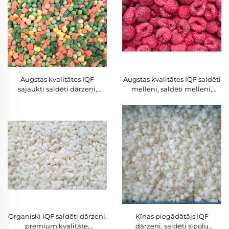
melnie avieņu ogi
IQF
Augstas kvalitātes IQF
Augstas kvalitātes IQF saldēti
sajaukti saldēti dārzeņi,
melleni, saldēti melleni,
veseli dārzeņi, laba cena,
liellopa iepakojums, augļi ar
sajaukti dārzeņi
konkurētspējīgu cenu
eksportam
Organiski IQF saldēti dārzeņi,
Ķīnas piegādātājs IQF
premium kvalitāte,
dārzeņi, saldēti sīpolu