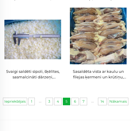
liellopsaimniecības
strēmeles, kubiņi
izmaksas, horekā, tostarp
sasmalcinātus sīpolus,
mizotus, halāla, svaigus
kubus
Svaigi saldēti sīpoli, šķēlītes,
Sasaldēta vista ar kaulu un
sasmalcināti dārzeņi,
filejas ķermeni un krūtiņu,
paredzēti pārtikas
atbilstoša halāla prasībām,
izplatītājiem, tirdzniecības
iepakots liellopsaimos, laba
virkņu restorāniem
cena
...
...
Iepriekšējais
1
3
4
5
6
7
14
Nākamais