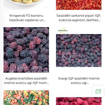
Knisperoši FD banānu
Sasaldēti sarkanie pipari IQF,
čipsi/kubi cepšanai un
kubiņos sagriezti, šķēlītes,
jogurtam, veganu bez
sasaldēti sarkanie strēmeles,
glutēna veselīgi uzkošanas
liellopa iepakojumā,
produkti, laba cena, saldēti
vairumtirdzniecībā
žāvēti banānu uzkošanas
eksportam
produkti
Augstas kvalitātes sasaldēti
Svaigi IQF sasaldēti melnie
melnie avieņu ogi IQF melno
avieņu ogi
avieņu ogu
vairumtirdzniecības cena
vairumtirdzniecības cena
liellopsaimniecībā uzturvielu
liellopsaimniecībā svaigi IQF
bagāti melnie avieņu ogi
sasaldēti uzturvielu bagāti
sasaldēti melnie avieņu ogi