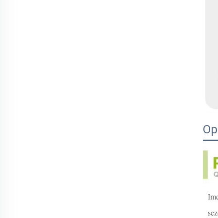
Op
Ime
sez