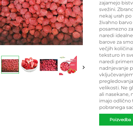
zajamejo bistv
svežini. Zbran
nekaj urah po 
živahno barvo 
posamezno zamr
naredi idealne
barove za smoot
večjih količin
teksturo in sv
naredi primern
nadnjevanje p
vključevanjem
pregledovanja
velikosti. Ne g
ali nasekane, 
imajo odlično 
pobranega sadj
Poizvedba