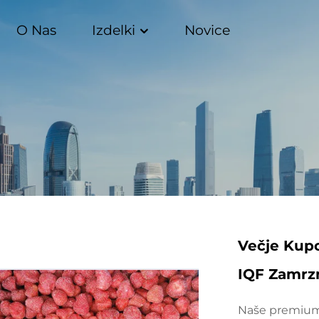
O Nas
Izdelki
Novice
Večje Kup
IQF Zamrz
Naše premium 