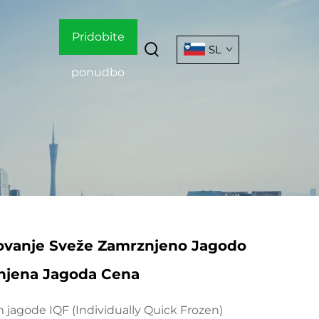
Pridobite
SL
ponudbo
ovanje Sveže Zamrznjeno Jagodo
njena Jagoda Cena
jagode IQF (Individually Quick Frozen)