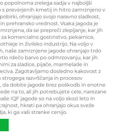
o popolnoma zrelega sadja v najboljši
o s preverjenih kmetij in hitro zamrznjeno v
pobirki, ohranjajo svojo naravno sladkost,
in prehransko vrednost. Vsaka jagoda je
znjena, da se prepreči zlepljanje, kar jih
 za komercialno gostinstvo, pekarnice,
hieje in živilsko industrijo. Na voljo v
ah, naše zamrznjene jagode ohranjajo trdo
etlo rdečo barvo po odmrzovanju, kar jih
imi za sladice, pijače, marmelade in
eciva. Zagotavljamo dosledno kakovost z
 strogega razvrščanja in procesov
, da dobite jagode brez poškodb in enotne
lede na to, ali jih potrebujete cele, narezane
naše IQF jagode so na voljo skozi leto in
trajnost, hkrati pa ohranjajo okus sveže
a, ki ga vaši stranke cenijo.