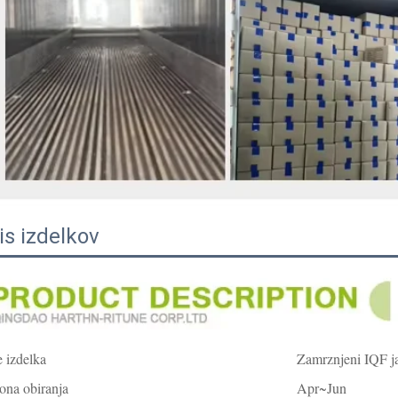
is izdelkov
 izdelka
Zamrznjeni IQF j
ona obiranja
Apr~Jun