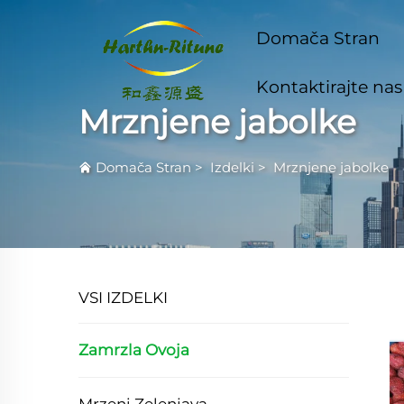
Domača Stran
Kontaktirajte nas
Mrznjene jabolke
Domača Stran
>
Izdelki
>
Mrznjene jabolke
VSI IZDELKI
Zamrzla Ovoja