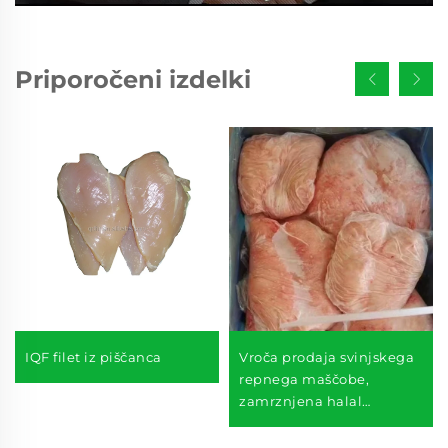
Priporočeni izdelki
IQF filet iz piščanca
Vroča prodaja svinjskega
repnega maščobe,
zamrznjena halal
jagnjetina, repna
maščoba, prodaja repne