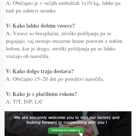
A: Običajno je v večjih embalžah 1x10 kg, lahko pa 
tudi po zahtevi stranke 
V: Kako lahko dobim vzorce? 
A: Vzorci so brezplačni, stroški pošiljanja pa se 
pogajajo, saj morajo mrazene hrane potovati z suhim 
ledom, kar je drago, stroški pošiljanja pa se lahko 
vračajo ob naročilu. 
V: Kako dolgo traja dostava? 
A: Običajno 15–20 dni po potrditvi naročila. 
V: Kako je s plačilnim rokom? 
A: T/T, D/P, L/C 