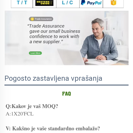
Pogosto zastavljena vprašanja
Q:Kakov je vaš MOQ? 
A:1X20'FCL 
V: Kakšno je vaše standardno embalažo? 