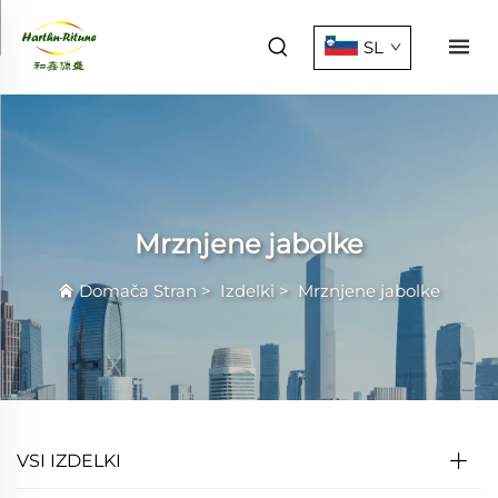
SL
Mrznjene jabolke
Domača Stran
>
Izdelki
>
Mrznjene jabolke
VSI IZDELKI