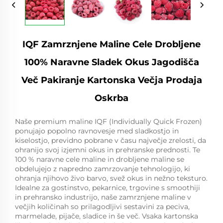
IQF Zamrznjene Maline Cele Drobljene
100% Naravne Sladek Okus Jagodišča
Več Pakiranje Kartonska Večja Prodaja
Oskrba
Naše premium maline IQF (Individually Quick Frozen)
ponujajo popolno ravnovesje med sladkostjo in
kiselostjo, previdno pobrane v času največje zrelosti, da
ohranijo svoj izjemni okus in prehranske prednosti. Te
100 % naravne cele maline in drobljene maline se
obdelujejo z napredno zamrzovanje tehnologijo, ki
ohranja njihovo živo barvo, svež okus in nežno teksturo.
Idealne za gostinstvo, pekarnice, trgovine s smoothiji
in prehransko industrijo, naše zamrznjene maline v
večjih količinah so prilagodljivi sestavini za peciva,
marmelade, pijače, sladice in še več. Vsaka kartonska