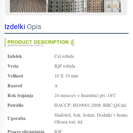
Izdelki
Opis
Izdelek
Cel robida
Vrsta
IQF robida
Velikost
10 X 10 mm
Razred
A
Rok trajanja
24 mesecev v hranilnici pri -18'C
Potrdilo
HACCP; ISO9001;2008; BRC;QS;itd.
Sladoled, Sok, Solata, Dodatki v hrano,
Uporaba
Okrasa tort, itd.
Proces ohranjanja
IQF