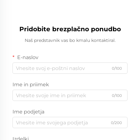
maščobe
Pridobite brezplačno ponudbo
Naš predstavnik vas bo kmalu kontaktiral.
E-naslov
0/100
Ime in priimek
0/100
Ime podjetja
0/200
Izdelki