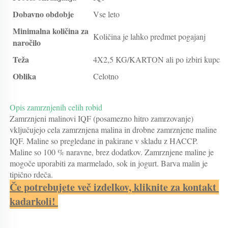
Dobavno obdobje
Vse leto
Minimalna količina za
Količina je lahko predmet pogajanj
naročilo
Teža
4X2,5 KG/KARTON ali po izbiri kupca
Oblika
Celotno
Opis zamrznjenih celih robid 
Zamrznjeni malinovi IQF (posamezno hitro zamrzovanje) 
vključujejo cela zamrznjena malina in drobne zamrznjene maline 
IQF. Maline so pregledane in pakirane v skladu z HACCP. 
Maline so 100 % naravne, brez dodatkov. Zamrznjene maline je 
mogoče uporabiti za marmelado, sok in jogurt. Barva malin je 
tipično rdeča. 
Če potrebujete več izdelkov, kliknite za kontakt 
kadarkoli! 