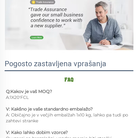
Pogosto zastavljena vprašanja
Q:Kakov je vaš MOQ? 
A:1X20'FCL 
V: Kakšno je vaše standardno embalažo? 
A: Običajno je v večjih embalžah 1x10 kg, lahko pa tudi po 
zahtevi stranke 
V: Kako lahko dobim vzorce? 