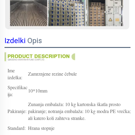
Izdelki
Opis
Ime
Zamrznjene rezine čebule
izdelka:
Specifikac
10*10mm
ija:
Zunanja embalaža: 10 kg kartonska škatla prosto
Pakiranje:
pakiranje; notranja embalaža: 10 kg modra PE vrečka;
ali katero koli zahteva stranke.
Standard:
Hrana stopnje