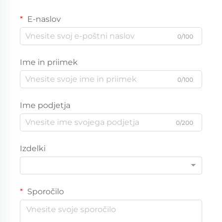
E-naslov
0/100
Ime in priimek
0/100
Ime podjetja
0/200
Izdelki
Sporočilo