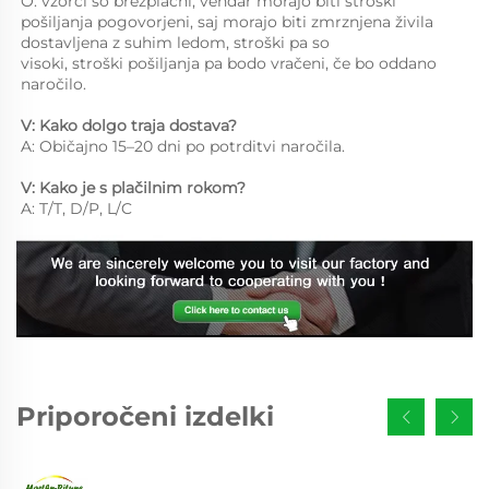
O: vzorci so brezplačni, vendar morajo biti stroški 
pošiljanja pogovorjeni, saj morajo biti zmrznjena živila 
dostavljena z suhim ledom, stroški pa so 
visoki, stroški pošiljanja pa bodo vračeni, če bo oddano 
naročilo. 
V: Kako dolgo traja dostava? 
A: Običajno 15–20 dni po potrditvi naročila. 
V: Kako je s plačilnim rokom? 
A: T/T, D/P, L/C 
Priporočeni izdelki