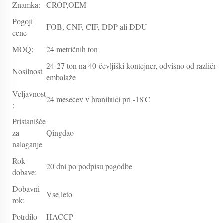
Znamka:
CROP,OEM
Pogoji
FOB, CNF, CIF, DDP ali DDU
cene
MOQ:
24 metričnih ton
24-27 ton na 40-čevljiški kontejner, odvisno od različne
Nosilnost
embalaže
Veljavnost
24 mesecev v hranilnici pri -18'C
:
Pristanišče
za
Qingdao
nalaganje
Rok
20 dni po podpisu pogodbe
dobave:
Dobavni
Vse leto
rok:
Potrdilo
HACCP