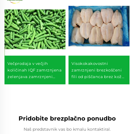
Večprodaja v večjih
Visokokakovostni
količinah IQF zamrznjena
zamrznjeni brezkoščeni
zelenjava zamrznjeni
fili od piščanca brez kože
zelenci zamrznjena
dobrega vira halal
zelenjava
Pridobite brezplačno ponudbo
Naš predstavnik vas bo kmalu kontaktiral.