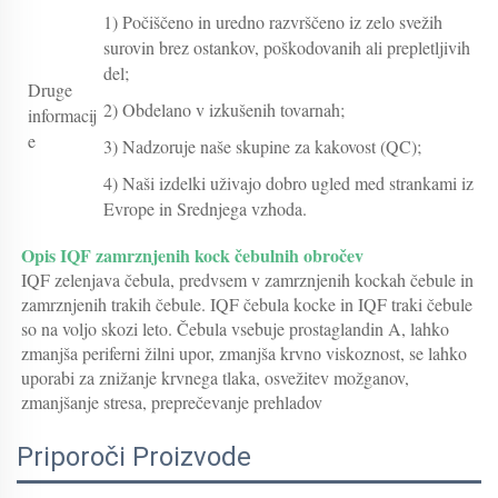
1) Počiščeno in uredno razvrščeno iz zelo svežih
surovin brez ostankov, poškodovanih ali prepletljivih
del;
Druge
2) Obdelano v izkušenih tovarnah;
informacij
e
3) Nadzoruje naše skupine za kakovost (QC);
4) Naši izdelki uživajo dobro ugled med strankami iz
Evrope in Srednjega vzhoda.
Opis IQF zamrznjenih kock čebulnih obročev 
IQF zelenjava čebula, predvsem v zamrznjenih kockah čebule in 
zamrznjenih trakih čebule. IQF čebula kocke in IQF traki čebule 
so na voljo skozi leto. Čebula vsebuje prostaglandin A, lahko 
zmanjša periferni žilni upor, zmanjša krvno viskoznost, se lahko 
uporabi za znižanje krvnega tlaka, osvežitev možganov, 
zmanjšanje stresa, preprečevanje prehladov 
Priporoči Proizvode