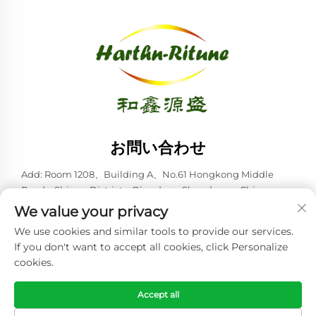
お問い合わせ
Add: Room 1208、Building A、No.61 Hongkong Middle
Road、Shinan District、Qingdao、Shandong、China
We value your privacy
電話番号：
+86-53285879528
We use cookies and similar tools to provide our services.
Eメール:
[email protected]
If you don't want to accept all cookies, click Personalize
cookies.
Copyright © 2026 青島ハースン・リトゥーン株式会社。全著作権所
有。 -
プライバシーポリシー
Accept all