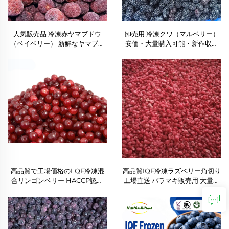
人気販売品 冷凍赤ヤマブドウ
卸売用 冷凍クワ（マルベリー）
（ベイベリー） 新鮮なヤマブド
安価・大量購入可能・新作収穫
ウ IQF凍結ヤマブドウ 卸売用 冷
分・塩水漬け・丸ごと冷凍クワ
凍種抜き赤ヤマブドウ
高品質で工場価格のLQF冷凍混
高品質IQF冷凍ラズベリー角切り
合リンゴンベリー HACCP認定
工場直送 バラマキ販売用 大量包
バルク 10kg IQF冷凍フルーツ
装フルーツ 直販低価格