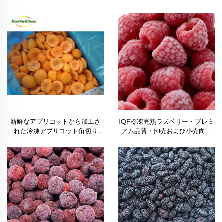
新鮮なアプリコットから加工さ
IQF冷凍完熟ラズベリー・プレミ
れた冷凍アプリコット角切り
アム品質・卸売および小売向け
（ジャムおよびベーキング用途
大量仕様ラズベリー果実
向け）