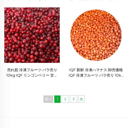
リー 競争力のある価格のIQF急
ーツ バルク冷凍ブルーベリー
速冷凍新鮮フルーツ
IQF ブルーベリー 全世界のディ
ストリビューター向け
売れ筋 冷凍フルーツ バラ売り
IQF 新鮮 冷凍ハマナス 卸売価格
10kg IQF リンゴンベリー 甘い
IQF 冷凍フルーツ バラ売り 10kg
全粒 紅色のリンゴンベリーベリ
冷凍ハマナス
ー 卸売向け最安価格
前へ
1
2
3
次