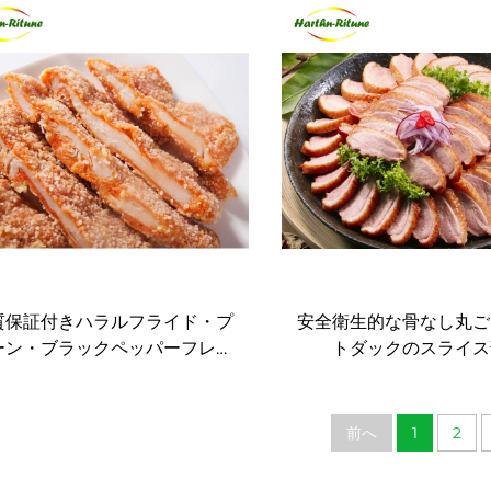
のグリル食材
質保証付きハラルフライド・プ
安全衛生的な骨なし丸ご
ーン・ブラックペッパーフレー
トダックのスライス
バーの鶏むねステーキ卸売
前へ
1
2