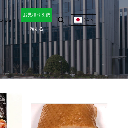
お見積りを依
o Us
JA
頼する