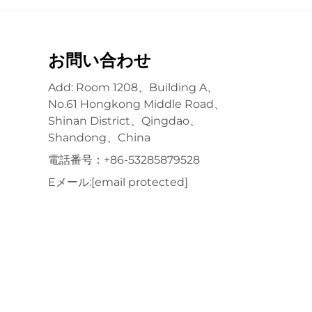
お問い合わせ
Add: Room 1208、Building A、
No.61 Hongkong Middle Road、
Shinan District、Qingdao、
Shandong、China
電話番号：
+86-53285879528
Eメール:
[email protected]