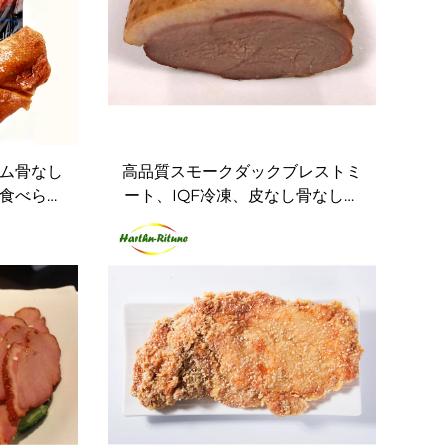
ム骨なし
高品質スモークダックブレストミ
食べられ
ート、IQF冷凍、皮なし骨なし、
ing サー
ホテルケータリング用