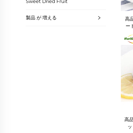
Sweet Dried Fruit
製品 が 増える
高
ー
低
高
ッ