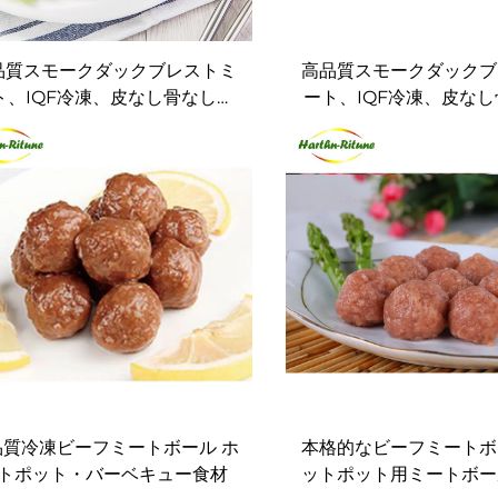
品質スモークダックブレストミ
高品質スモークダックブ
ト、IQF冷凍、皮なし骨なし、
ート、IQF冷凍、皮な
脂肪低塩、ホテルケータリング
ホテルケータリン
および調理用
品質冷凍ビーフミートボール ホ
本格的なビーフミートボ
トポット・バーベキュー食材
ットポット用ミートボー