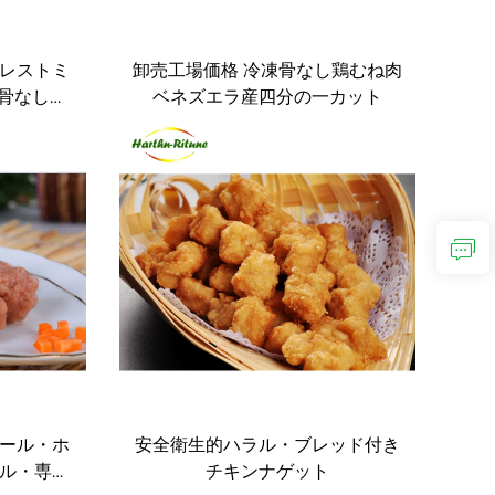
レストミ
卸売工場価格 冷凍骨なし鶏むね肉
し骨なし、
ベネズエラ産四分の一カット
グ用
ール・ホ
安全衛生的ハラル・ブレッド付き
ル・専門
チキンナゲット