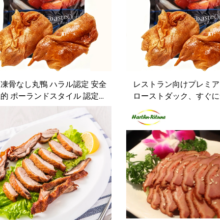
凍骨なし丸鴨 ハラル認定 安全
レストラン向けプレミア
的 ポーランドスタイル 認定ロ
ローストダック、すぐに
ーストポーク
る状態。ホテルや cater
ビスに最適