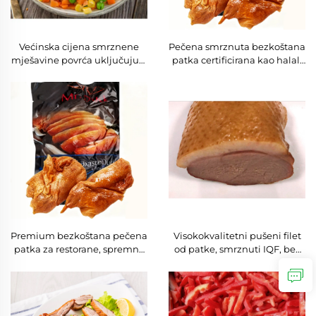
Većinska cijena smrznene
Pečena smrznuta bezkoštana
mješavine povrća uključujući
patka certificirana kao halal,
mrkvu kockice, zrna
sigurna i higijenska peradna
kukuruza, zelenu soju, velika
vrsta, certificirana pečena
količina za restorane
perad
Premium bezkoštana pečena
Visokokvalitetni pušeni filet
patka za restorane, spremna
od patke, smrznuti IQF, bez
za konzumaciju, idealna za
kože i kostiju, za hotelijerstvo
hotele i ketering usluge
i ketering