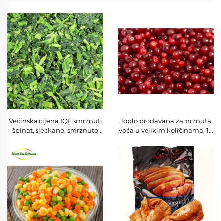
Većinska cijena IQF smrznuti
Toplo prodavana zamrznuta
špinat, sjeckano, smrznuto
voća u velikim količinama, 10
povrće, kockice, kuglice,
kg, IQF voće brusnice,
svježe branje, halal
zamrznute brusnice
certificirano, dobra cijena