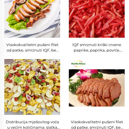
Visokokvalitetni pušeni filet
IQF smrznuti kriški crvene
od patke, smrznuti IQF, bez
paprike, paprika, povrće,
kože i kostiju, niskomasni i
izvozna cijena iz Kine,
niskosolni, za hotelijerstvo,
podrijetlo Kina
ketering i kuhanje
Distribucija mješovitog voća
Visokokvalitetni pušeni filet
u većim količinama: slatka
od patke, smrznuti IQF, bez