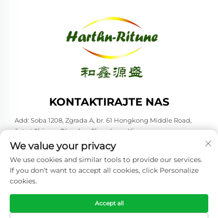
KONTAKTIRAJTE NAS
Add: Soba 1208, Zgrada A, br. 61 Hongkong Middle Road,
četvrt Shinan, Qingdao, Shandong, Kina
We value your privacy
-Tel:
+86-53285879528
We use cookies and similar tools to provide our services.
E-mail:
[email protected]
If you don't want to accept all cookies, click Personalize
cookies.
Copyright © 2026 Qingdao Harthn-ritune Corp., Ltd. Sva prava
su rezervirana. -
Politika privatnosti
Accept all