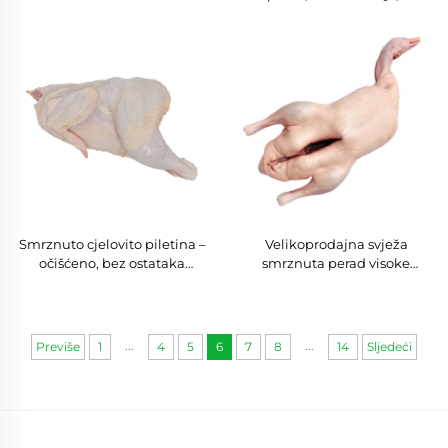
jagoda, banana, kiwi,
kože i kostiju, za hotelijerstvo
smokva, crveni datum,
i ketering
jabuka, plod zmaja,
borovnica; za recepte s
poslasticama
Smrznuto cjelovito piletina –
Velikoprodajna svježa
očišćeno, bez ostataka
smrznuta perad visoke
unutrašnjih organa, za
kvalitete, meso od patke za
prodaju po niskoj cijeni,
izvoz
dobavljač iz kineske tvornice
...
...
Previše
1
4
5
6
7
8
14
Sljedeći