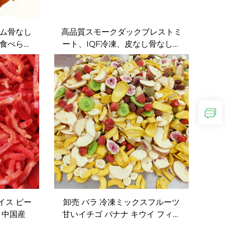
ム骨なし
高品質スモークダックブレストミ
食べられ
ート、IQF冷凍、皮なし骨なし、
ing サー
ホテルケータリング用
イス ピー
卸売 バラ 冷凍ミックスフルーツ
 中国産
甘いイチゴ バナナ キウイ フィグ