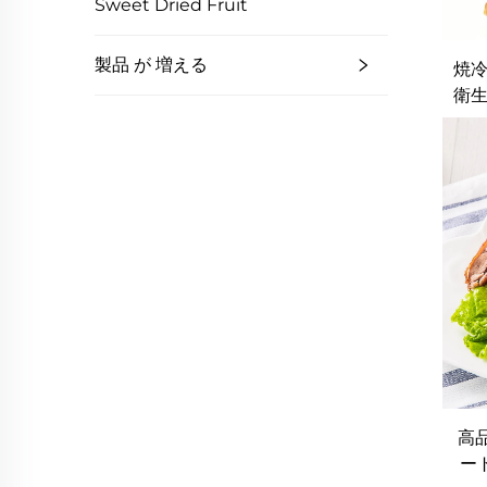
Sweet Dried Fruit
製品 が 増える
焼冷
衛生
高
ー