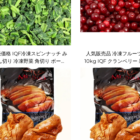
価格 IQF冷凍スピンナッチ み
人気販売品 冷凍フルー
ん切り 冷凍野菜 角切り ボール
10kg IQF クランベリー
状 生摘み ハラル認証 良価格
ー 冷凍クランベ