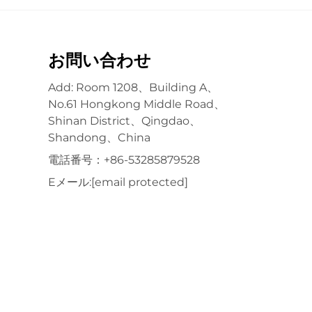
お問い合わせ
Add: Room 1208、Building A、
No.61 Hongkong Middle Road、
Shinan District、Qingdao、
Shandong、China
電話番号：
+86-53285879528
Eメール:
[email protected]