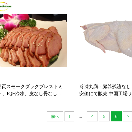
脂肪低塩、ホテルケータリング
および調理用
品質スモークダックブレストミ
冷凍丸鶏 - 臓器残渣なし
ト、IQF冷凍、皮なし骨なし、
安価にて販売 中国工場
ホテルケータリング用
ー
...
前へ
1
4
5
6
7