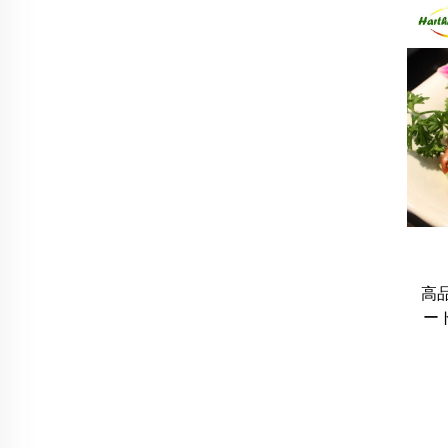
低
高
ー