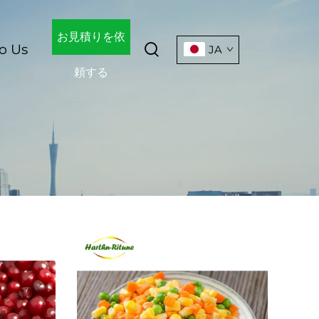
お見積りを依
o Us
JA
頼する