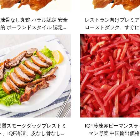
凍骨なし丸鴨 ハラル認定 安全
レストラン向けプレミア
的 ポーランドスタイル 認定ロ
ローストダック、すぐに
ーストポーク
る状態。ホテルや cater
ビスに最適
品質スモークダックブレストミ
IQF冷凍赤ピーマンスラ
ト、IQF冷凍、皮なし骨なし、
マン野菜 中国輸出価格