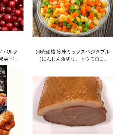
ツ バルク
卸売価格 冷凍ミックスベジタブル
 果実 ベリ
（にんじん角切り、トウモロコシ
リー
粒、グリーンピース入り）レスト
ラン向け大量供給