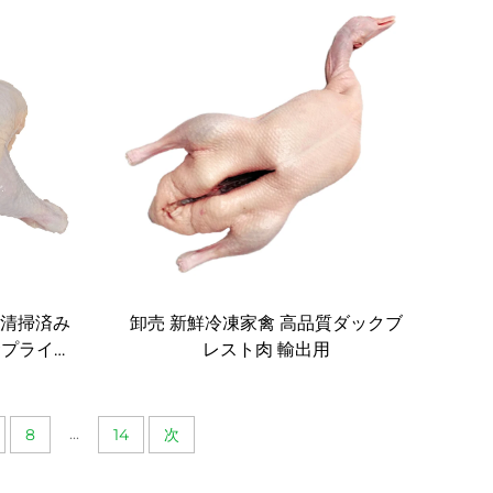
レッドデーツ 林檎 ドラゴンフルー
ツ ブルーベリー；スナックやレシ
ピ用
 清掃済み
卸売 新鮮冷凍家禽 高品質ダックブ
サプライヤ
レスト肉 輸出用
...
8
14
次